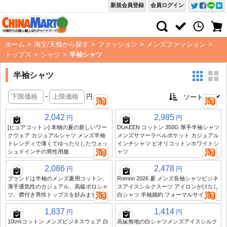
新規会員登録
会員ログイン
ホーム
>
淘宝/天猫から探す
>
ファッション
>
メンズファッション
>
トップス
>
シャツ
>
半袖シャツ
半袖シャツ
-
円
2,042
2,985
円
円
[ピュアコットン] 本物の夏の新しいワー
DUKEEN コットン 350G 厚手半袖シャツ
クウェア カジュアルシャツ メンズ半袖
メンズサマーラペルポケット カジュアル
トレンディで薄くてゆったりしたウォッ
インチシャツ ピオリコットンホワイトシ
シュドインチの男性用服
ャツ
2,086
2,478
円
円
ブランドは半袖のメンズ夏用コットン、
Romon 2026 夏 メンズ長袖シャツビジネ
薄手通気性のカジュアル、高級ポロシャ
スアイスシルクスーツ アイロンがけなし
ツ、襟付き男性トップスを好みます
白シャツ 半袖婚約 フォーマルサイズ
1,837
1,414
円
円
100%コットン メンズビジネスウェア 白
高級無地の白シャツメンズアイスシルク