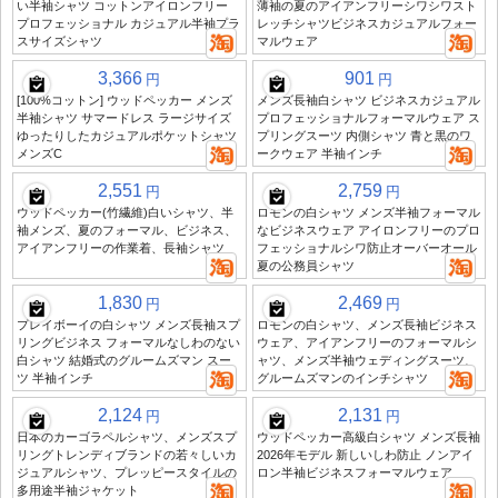
い半袖シャツ コットンアイロンフリー
薄袖の夏のアイアンフリーシワシワスト
プロフェッショナル カジュアル半袖プラ
レッチシャツビジネスカジュアルフォー
スサイズシャツ
マルウェア
3,366
901
円
円
[100%コットン] ウッドペッカー メンズ
メンズ長袖白シャツ ビジネスカジュアル
半袖シャツ サマードレス ラージサイズ
プロフェッショナルフォーマルウェア ス
ゆったりしたカジュアルポケットシャツ
プリングスーツ 内側シャツ 青と黒のワ
メンズC
ークウェア 半袖インチ
2,551
2,759
円
円
ウッドペッカー(竹繊維)白いシャツ、半
ロモンの白シャツ メンズ半袖フォーマル
袖メンズ、夏のフォーマル、ビジネス、
なビジネスウェア アイロンフリーのプロ
アイアンフリーの作業着、長袖シャツ
フェッショナルシワ防止オーバーオール
夏の公務員シャツ
1,830
2,469
円
円
プレイボーイの白シャツ メンズ長袖スプ
ロモンの白シャツ、メンズ長袖ビジネス
リングビジネス フォーマルなしわのない
ウェア、アイアンフリーのフォーマルシ
白シャツ 結婚式のグルームズマン スー
ャツ、メンズ半袖ウェディングスーツ、
ツ 半袖インチ
グルームズマンのインチシャツ
2,124
2,131
円
円
日本のカーゴラペルシャツ、メンズスプ
ウッドペッカー高級白シャツ メンズ長袖
リングトレンディブランドの若々しいカ
2026年モデル 新しいしわ防止 ノンアイ
ジュアルシャツ、プレッピースタイルの
ロン半袖ビジネスフォーマルウェア
多用途半袖ジャケット