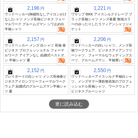
2,196
1,221
円
円
ウッドペッカー[伸縮性なしアイロンがけ
ワサップ BIKK アイスシルクドレープ ブ
なし]シャツ メンズ長袖ビジネス フォー
ラック長袖シャツ メンズ春夏 無地カラ
マルワーク グルームズマン シワ止め白
ーのゆったりしたラフィアンシャツジャ
半袖シャツ
ケット
2,157
2,206
円
円
ウッドペッカー メンズ 白シャツ 長袖 春
ウッドペッカーの白いシャツ、メンズ長
ビジネス プロフェッショナル フォーマ
袖ワークウェア、ビジネスアイアンフリ
ルワーク アイアンなし 結婚式ベストマ
ーシャツ、フォーマルなウェディングス
ン 半袖シャツ 夏
ーツ、グルームズマン、半袖青いシャツ
2,152
2,550
円
円
プレイボーイの白シャツ メンズ長袖春ビ
ウッドペッカーアイスシルク半袖白シャ
ジネスアイロンフリーフォーマルワーク
ツ、メンズサマー薄鉄無添加のプロフェ
ウェア 結婚式のグルームズマン半袖シャ
ッショナル長袖シャツ、ワークウェア、
ツ 夏
ビジネスブルーシャツ
更に読み込む