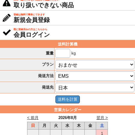
取り扱いできない商品
登録は無料で簡単にできます
新規会員登録
既に登録済みの方はこちらから
会員ログイン
送料計算機
kg
重量
プラン
発送方法
発送先
営業カレンダー
< 前月
2026年8月
翌月 >
日
月
火
水
木
金
土
1