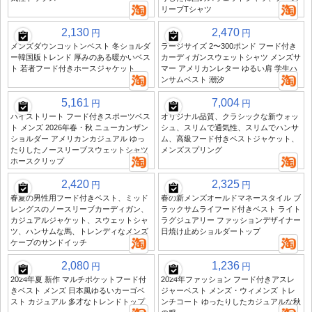
リーブTシャツ
2,130
2,470
円
円
メンズダウンコットンベスト 冬ショルダ
ラージサイズ 2〜300ポンド フード付き
ー韓国版トレンド 厚みのある暖かいベス
カーディガンスウェットシャツ メンズサ
ト 若者フード付きホースジャケット
マー アメリカンレター ゆるい肩 学生ハ
ンサムベスト 潮汐
5,161
7,004
円
円
ハイストリート フード付きスポーツベス
オリジナル品質、クラシックな新ウォッ
ト メンズ 2026年春・秋 ニューカンザン
シュ、スリムで通気性、スリムでハンサ
ショルダー アメリカンカジュアル ゆっ
ム、高級フード付きベストジャケット、
たりしたノースリーブスウェットシャツ
メンズスプリング
ホースクリップ
2,420
2,325
円
円
春夏の男性用フード付きベスト、ミッド
春の新メンズオールドマネースタイル ブ
レングスのノースリーブカーディガン、
ラックサムライフード付きベスト ライト
カジュアルジャケット、スウェットシャ
ラグジュアリー ファッションデザイナー
ツ、ハンサムな馬、トレンディなメンズ
日焼け止めショルダートップ
ケープのサンドイッチ
2,080
1,236
円
円
2024年夏 新作 マルチポケットフード付
2024年ファッション フード付きアスレ
きベスト メンズ 日本風ゆるいカーゴベ
ジャーベスト メンズ・ウィメンズ トレ
スト カジュアル 多才なトレンドトップ
ンチコート ゆったりしたカジュアルな秋