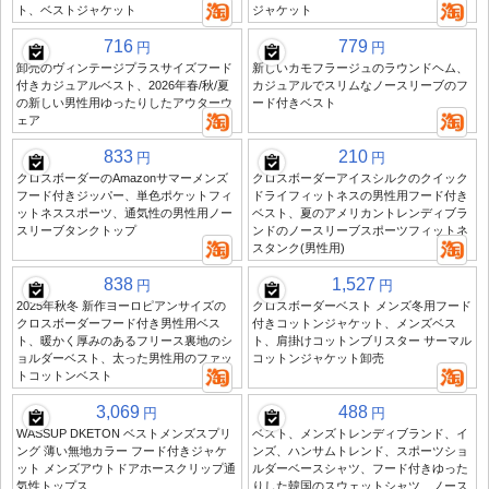
ト、ベストジャケット
ジャケット
716
779
円
円
卸売のヴィンテージプラスサイズフード
新しいカモフラージュのラウンドヘム、
付きカジュアルベスト、2026年春/秋/夏
カジュアルでスリムなノースリーブのフ
の新しい男性用ゆったりしたアウターウ
ード付きベスト
ェア
833
210
円
円
クロスボーダーのAmazonサマーメンズ
クロスボーダーアイスシルクのクイック
フード付きジッパー、単色ポケットフィ
ドライフィットネスの男性用フード付き
ットネススポーツ、通気性の男性用ノー
ベスト、夏のアメリカントレンディブラ
スリーブタンクトップ
ンドのノースリーブスポーツフィットネ
スタンク(男性用)
838
1,527
円
円
2025年秋冬 新作ヨーロピアンサイズの
クロスボーダーベスト メンズ冬用フード
クロスボーダーフード付き男性用ベス
付きコットンジャケット、メンズベス
ト、暖かく厚みのあるフリース裏地のシ
ト、肩掛けコットンブリスター サーマル
ョルダーベスト、太った男性用のファッ
コットンジャケット卸売
トコットンベスト
3,069
488
円
円
WASSUP DKETON ベストメンズスプリ
ベスト、メンズトレンディブランド、イ
ング 薄い無地カラー フード付きジャケ
ンズ、ハンサムトレンド、スポーツショ
ット メンズアウトドアホースクリップ通
ルダーベースシャツ、フード付きゆった
気性トップス
りした韓国のスウェットシャツ、ノース