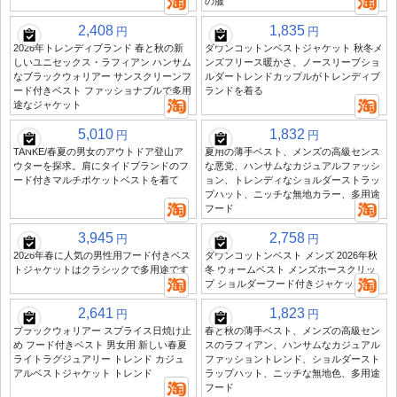
の服
2,408
1,835
円
円
2026年トレンディブランド 春と秋の新
ダウンコットンベストジャケット 秋冬メ
しいユニセックス・ラフィアン ハンサム
ンズフリース暖かさ、ノースリーブショ
なブラックウォリアー サンスクリーンフ
ルダートレンドカップルがトレンディブ
ード付きベスト ファッショナブルで多用
ランドを着る
途なジャケット
5,010
1,832
円
円
TANKE/春夏の男女のアウトドア登山ア
夏用の薄手ベスト、メンズの高級センス
ウターを探求。肩にタイドブランドのフ
な悪党、ハンサムなカジュアルファッシ
ード付きマルチポケットベストを着て
ョン、トレンディなショルダーストラッ
プハット、ニッチな無地カラー、多用途
フード
3,945
2,758
円
円
2026年春に人気の男性用フード付きベス
ダウンコットンベスト メンズ 2026年秋
トジャケットはクラシックで多用途です
冬 ウォームベスト メンズホースクリッ
プ ショルダーフード付きジャケット
2,641
1,823
円
円
ブラックウォリアー スプライス日焼け止
春と秋の薄手ベスト、メンズの高級セン
め フード付きベスト 男女用 新しい春夏
スのラフィアン、ハンサムなカジュアル
ライトラグジュアリー トレンド カジュ
ファッショントレンド、ショルダースト
アルベストジャケット トレンド
ラップハット、ニッチな無地色、多用途
フード