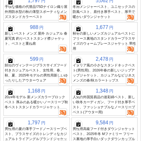
1,797
5,062
円
円
手頃な価格の代替品!75Dナイロン織り屋
冬用メンジャーベスト、ユニセックスの
外用防水型の秋の薄型スポーティなメン
防風ベスト、肩付き厚手ベスト、厚手で
ズスタンドカラーベスト
暖かいダウンジャケット
988
1,677
円
円
新しいベスト メンズ 屋外 カジュアル 春
秋冬の新しいメンズカジュアルベストに
夏写真 釣りベストスタンド襟ジャケッ
フリース裏地のスタンドカラープラスサ
ト、ベストと重ね肩
イズのウォームブレースジャケット 男性
用
599
2,478
円
円
卸売のヴィンテージプラスサイズフード
イタリア風の小さなスタンドネックベス
付きカジュアルベスト、女性用、春、
ト(男性用)、2026年春の新しいジップア
秋、夏、2025年モデルの男性用新しいゆ
ップジャケット、カジュアルなビジネス
ったりしたアウターウェア
メンズの春/秋カラートップス
1,168
1,348
円
円
2024年モデル 新メンズカラーブロック
人気の外国貿易品の迷彩綿ベスト、新し
ベスト 厚みのある暖かいノースリーブ秋
い秋冬カーディガン、フード付き厚手ベ
冬ベストスタンドカラージャケット
スト、ファッショナブルなノースリーブ
ベスト(アウター用)
1,797
9,584
円
円
男性用の夏の薄手フードノースリーブベ
男性用高級フード付きダウンジャケット
スト、プラスサイズのトレンディなカジ
ベスト、2025年冬 Mファミリー フリー
ュアルトライアングルブランドジャケッ
ス裏地の厚手白いダックダウンカップル