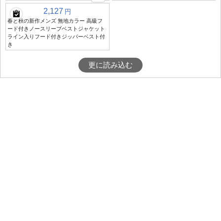
2,127
円
春と秋の新作メンズ 無地カラー 高級フ
ード付きノースリーブベストジャケット
ライン入りフード付きジッパーベスト付
き
更に読み込む