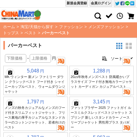
新規会員登録
会員ログイン
ホーム
>
淘宝/天猫から探す
>
ファッション
>
メンズファッション
>
トップス
>
ベスト
>
パーカーベスト
パーカーベスト
-
円
5,048
1,288
円
円
MK ウィンター 新メン ファミリー ダウ
2025年秋冬メンズベスト 防風暖かいプ
ン クラシックベスト フード付き シャイ
ラスサイズ フード付き無地カラージャケ
ニーカップルベスト、ウォームダウンジ
ット カーディガン カジュアルベスト
ャケット
1,797
3,145
円
円
メンズの秋冬カジュアルなメンズのフー
ファットブラザー 2025 ファットガイ ル
ド付きスリムフィットジャケット、フリ
ースミルクスレッドベストジャケット ス
ース裏地の厚手カジュアルなスタンドカ
プリング 新しいスタンドカラー ノース
ラーのコットンジャケット、若者向けの
リーブジャケット 男性用プラス タバギ
ベスト
ー