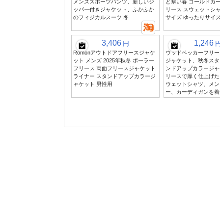
メンズスポーツパンツ、新しいジ
と寒い春 コールドカー
ッパー付きジャケット、ふかふか
リース スウェットシャ
のフィジカルスーツ 冬
サイズ ゆったりサイ
3,406
1,246
円
Romonアウトドアフリースジャケ
ウッドペッカーフリー
ット メンズ 2025年秋冬 ポーラー
ジャケット、秋冬スタ
フリース 両面フリースジャケット
ンドアップカラージャ
ライナー スタンドアップカラージ
リースで厚く仕上げた
ャケット 男性用
ウェットシャツ、メン
ー、カーディガンを着