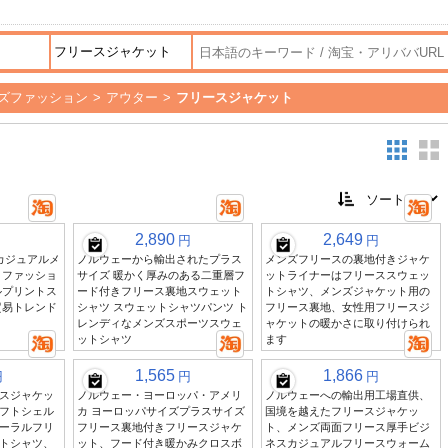
ズファッション
>
アウター
>
フリースジャケット
2,890
2,649
円
円
カジュアルメ
ノルウェーから輸出されたプラス
メンズフリースの裏地付きジャケ
 ファッショ
サイズ 暖かく厚みのある二重層フ
ットライナーはフリーススウェッ
ルプリントス
ード付きフリース裏地スウェット
トシャツ、メンズジャケット用の
貿易トレンド
シャツ スウェットシャツパンツ ト
フリース裏地、女性用フリースジ
レンディなメンズスポーツスウェ
ャケットの暖かさに取り付けられ
ットシャツ
ます
1,565
1,866
円
円
円
スジャケッ
ノルウェー・ヨーロッパ・アメリ
ノルウェーへの輸出用工場直供、
フトシェル
カ ヨーロッパサイズプラスサイズ
国境を越えたフリースジャケッ
ーラルフリ
フリース裏地付きフリースジャケ
ト、メンズ両面フリース厚手ビジ
トシャツ、
ット、フード付き暖かみクロスボ
ネスカジュアルフリースウォーム