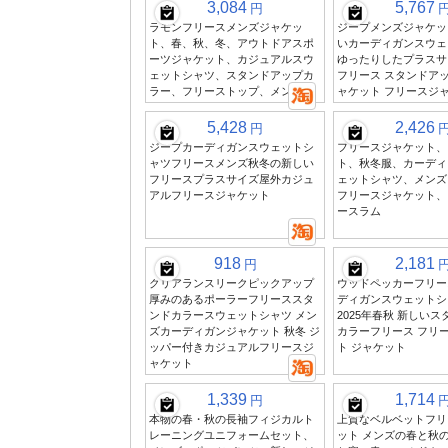
3,084
5,767
円
ラモンフリースメンズジャケッ
ジープメンズジャケット
ト、春、秋、冬、アウトドアスポ
いカーディガンスウェ
ーツジャケット、カジュアルスウ
ゆったりしたプラスサ
ェットシャツ、スタンドアップカ
フリース スタンドア
ラー、フリーストップ、メンズ
ャケット フリースジ
5,428
2,426
円
ジープカーディガンスウェットシ
フリースジャケット、
ャツフリースメンズ秋冬の新しい
ト、秋冬服、カーディ
フリースプラスサイズ屋外カジュ
ェットシャツ、メンズ
アルフリースジャケット
フリースジャケット、
ースラム
918
2,181
円
クリアランスリークピックアップ
ウッドペッカーフリー
厚みのあるポーラーフリーススタ
ディガンスウェットシ
ンドカラースウェットシャツ メン
2025年春秋 新しい
ズカーディガンジャケット 秋冬 ジ
カラーフリース フリ
ッパー付きカジュアルフリースジ
ト ジャケット
ャケット
1,339
1,714
円
本物の春・秋の長袖フィジカルト
上質なベルベットフリ
レーニングユニフォームセット、
ット メンズの春と秋