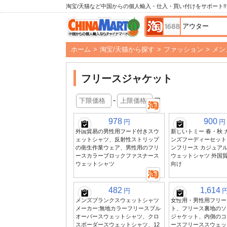
淘宝/天猫など中国からの個人輸入・仕入・買い付けをサポート!!
ホーム
>
淘宝/天猫から探す
>
ファッション
>
メン
フリースジャケット
-
円
978
900
円
円
外国貿易の男性用フード付きスウ
新しいトミー 春・秋 
ェットシャツ、反射性ストリップ
ンズフーディーセット
の衛生作業ウェア、男性用のフリ
ンフリース カジュア
ースカラーブロックファスナース
ウェットシャツ 外国
ウェットシャツ
向け
482
1,614
円
メンズブランクスウェットシャツ
女性用・男性用フリー
メーカー:無地カラーフリースプル
ト、フリース裏地のソ
オーバースウェットシャツ、クロ
ジャケット、内側のコ
スボーダースウェットシャツ、12
ースフリーススウェッ