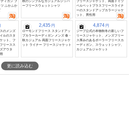
ディガン フ
秋のシンプルなカジュアルジッパ
フリースジャケット、両面ドイツ
ツ ふかふか
ーフリースウェットシャツ
ベルベットプラスフリースライナ
ズ
ーのスタンドアップカラージャケ
ット、男性用
2,435
4,874
円
円
円
スのメンズ
ローモンドフリース スタンドアッ
ジープ公式の本物秋冬の新しいフ
イルのスタ
プカラーカーディガン メンズ 春・
リースジャケット、メンズフリー
ケット、フ
秋カジュアル 両面フリースジャケ
ス厚みのあるポーラーフリースカ
フリースス
ット ライナー フリースジャケット
ーディガン、スウェットシャツ、
ズアウタ
カジュアルジャケット
用
更に読み込む