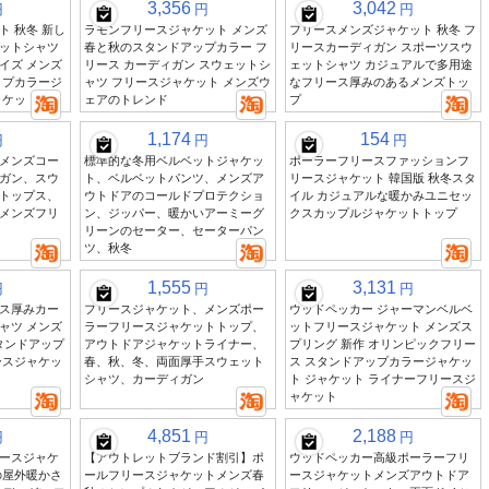
3,356
3,042
円
円
円
 秋冬 新し
ラモンフリースジャケット メンズ
フリースメンズジャケット 秋冬 フ
ットシャツ
春と秋のスタンドアップカラー フ
リースカーディガン スポーツスウ
イズ メンズ
リース カーディガン スウェットシ
ェットシャツ カジュアルで多用途
ップカラージ
ャツ フリースジャケット メンズウ
なフリース厚みのあるメンズトッ
ャケット
ェアのトレンド
プ
1,174
154
円
円
円
メンズコー
標準的な冬用ベルベットジャケッ
ポーラーフリースファッションフ
ガン、スウ
ト、ベルベットパンツ、メンズア
リースジャケット 韓国版 秋冬スタ
トップス、
ウトドアのコールドプロテクショ
イル カジュアルな暖かみユニセッ
メンズフリ
ン、ジッパー、暖かいアーミーグ
クスカップルジャケットトップ
リーンのセーター、セーターパン
ツ、秋冬
1,555
3,131
円
円
円
ス厚みカー
フリースジャケット、メンズポー
ウッドペッカー ジャーマンベルベ
ャツ メンズ
ラーフリースジャケットトップ、
ットフリースジャケット メンズス
スタンドアップ
アウトドアジャケットライナー、
プリング 新作 オリンピックフリー
ースジャケッ
春、秋、冬、両面厚手スウェット
ス スタンドアップカラージャケッ
シャツ、カーディガン
ト ジャケット ライナーフリースジ
ャケット
4,851
2,188
円
円
円
ースジャケ
【アウトレットブランド割引】ポ
ウッドペッカー高級ポーラーフリ
の屋外暖かさ
ールフリースジャケットメンズ春
ースジャケットメンズアウトドア