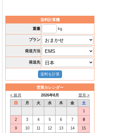
送料計算機
kg
重量
プラン
発送方法
発送先
営業カレンダー
< 前月
2026年8月
翌月 >
日
月
火
水
木
金
土
1
2
3
4
5
6
7
8
9
10
11
12
13
14
15