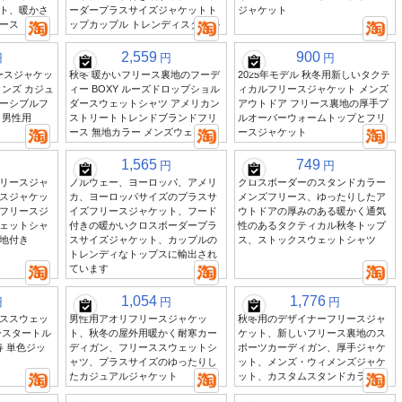
ト、暖かさ
ーダープラスサイズジャケットト
ジャケット
ース
ップカップル トレンディスタイル
2,559
900
円
円
円
リースジャケッ
秋冬 暖かいフリース裏地のフーデ
2025年モデル 秋冬用新しいタクテ
ンズ カジュ
ィー BOXY ルーズドロップショル
ィカルフリースジャケット メンズ
ーシブルフ
ダースウェットシャツ アメリカン
アウトドア フリース裏地の厚手プ
 男性用
ストリートトレンドブランドフリ
ルオーバーウォームトップとフリ
ース 無地カラー メンズウェア
ースジャケット
1,565
749
円
円
リースジャ
ノルウェー、ヨーロッパ、アメリ
クロスボーダーのスタンドカラー
スジャケッ
カ、ヨーロッパサイズのプラスサ
メンズフリース、ゆったりしたア
フリースジ
イズフリースジャケット、フード
ウトドアの厚みのある暖かく通気
ェットシャ
付きの暖かいクロスボーダープラ
性のあるタクティカル秋冬トップ
地付き
スサイズジャケット、カップルの
ス、ストックスウェットシャツ
トレンディなトップスに輸出され
ています
1,054
1,776
円
円
円
ススウェッ
男性用アオリフリースジャケッ
秋冬用のデザイナーフリースジャ
ースタートル
ト、秋冬の屋外用暖かく耐寒カー
ケット、新しいフリース裏地のス
春 単色ジッ
ディガン、フリーススウェットシ
ポーツカーディガン、厚手ジャケ
ャツ、プラスサイズのゆったりし
ット、メンズ・ウィメンズジャケ
たカジュアルジャケット
ット、カスタムスタンドカラー