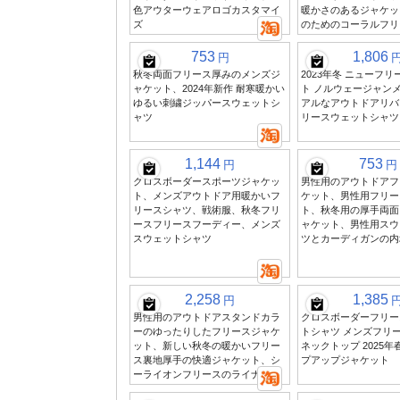
色アウターウェアロゴカスタマイ
暖かさのあるジャケッ
ズ
のためのコーラルフリ
753
1,806
円
秋冬両面フリース厚みのメンズジ
2023年冬 ニューフ
ャケット、2024年新作 耐寒暖かい
ト ノルウェージャンメ
ゆるい刺繍ジッパースウェットシ
アルなアウトドアリバ
ャツ
リースウェットシャツ
1,144
753
円
円
クロスボーダースポーツジャケッ
男性用のアウトドアフ
ト、メンズアウトドア用暖かいフ
ケット、男性用フリー
リースシャツ、戦術服、秋冬フリ
ト、秋冬用の厚手両面
ースフリースフーディー、メンズ
ャケット、男性用スウ
スウェットシャツ
ツとカーディガンの内
2,258
1,385
円
男性用のアウトドアスタンドカラ
クロスボーダーフリー
ーのゆったりしたフリースジャケ
トシャツ メンズフリ
ット、新しい秋冬の暖かいフリー
ネックトップ 2025年
ス裏地厚手の快適ジャケット、シ
プアップジャケット
ーライオンフリースのライナー