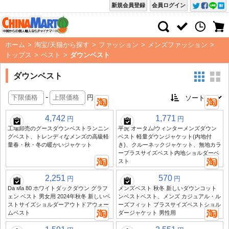
新規会員登録
会員ログイン
ホーム
>
淘宝/天猫から探す
>
ファッション
>
メンズファッション
>
トップス
>
ベスト
>
ダウンベスト
ダウンベスト
-
円
4,742
1,771
円
円
工場卸売のグースダウンベストランニン
平虎 オータム/ウィンターメンズダウン
グベスト、トレンディなメンズの高級軽
ベスト 軽量ダウンジャケット(内地付
量春・秋・冬の暖かいジャケット
き)、クルーネックジャケット、無地カラ
ープラスサイズベスト内地ショルダーベ
スト
2,251
570
円
円
Da Ma 80 ホワイトダックダウン グラフ
メンズベスト 秋冬 新しいダウンコット
ェン ベスト 男女用 2024年秋冬 新しいベ
ンベストベスト、メンズ カジュアル・ル
ストサイズショルダーアウトドアウォー
ーズフィット プラスサイズベストショル
ムベスト
ダージャケット 男性用