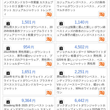
メンズスタンドカラー作業服 カスタムプ
カジュアルメンズベスト、メンズの秋冬
リントロゴ 反射ベスト ウィメンズジャ
ウォームダウンコットンベスト、メンズ
ケット カジュアルジャケット トレンデ
マルチポケット
ィ
1,501
1,140
円
円
男性用スタンドカラーダウンベスト、20
ビンジエは慎重に選んだ新しいダウン綿
25年秋冬新作ファッショナブルライトラ
ベストメンズの秋冬のトレンディなカジ
グジュアリーベスト軽量ダウンジャケッ
ュアル厚手の暖かいメンズベストベスト
ト、ベストジャケット
954
4,502
円
円
2025年秋冬 男性用新しいダウンコット
ナショナルスタンダード 50%ホワイトダ
ンベスト、厚手の暖かいジャケット、プ
ックダウン 軽量ダウンベスト 男性用、2
ラスサイズのアウターウェア、男性用ベ
025年冬 新しいジッパーベスト、ベス
ストショルダーベスト
ト、ウォームジャケット 男性用
1,651
2,251
円
円
2026年モデル 新 ライトウェイト メンズ
男性用カラーレス90ダウンベスト、トレ
ライトウェイトダウンベスト プラスサイ
ンディブランドのファッションオフィス
ズベストスリムスタンドカラーショート
Vネックノースリーブベスト、暖かい内
ジャケット
側ジャケット、90%ホワイトのダックダ
ウン
9,364
6,442
円
円
Bosideng 秋冬 2025 ダウンベスト ショル
ダックダックライトダウンジャケットホ
ダー メンズダウンジャケット スタンド
ースクリップメンズショート2025冬アウ