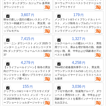
カラー ダックダウン カジュアル 多用途
ターウェアベストベストライナージャケ
ダウンジャケット
ットアウトサイド
3,607
179
円
円
秋冬の新しい流行の暖かいスタンドアッ
メンズライト&ライトブランドカットベ
プカラー刺繍ダウンベスト、男女用、ゆ
スト、メンズ秋冬カップルのノースリー
ったりしたベストのファッショナブルカ
ブウォークショルダーベストダウンコッ
ップルモデル
トンライディングジャケット
7,415
1,327
円
円
リー・ニン ダウンベスト メンズ 2025 ウ
シルクベルベットの暖かいベスト、男性
ィンター ニューフィットネスシリーズ 9
用フリース、厚みを増す秋冬の熱、痕跡
0% ダックダウン ウォームベストAMRV0
のない熱、肩、中年および高齢者の下に
37
ベストを着用
4,279
4,258
円
円
【トライフォールドゾーン】秋冬の男女
TANKEの初春屋外厚手ベスト、男女用、
向けアウトレットファッションライトダ
マウンテンスタイルのゆったりしたカジ
ウンジャケット 暖かいプラスサイズのス
ュアルなレイヤードコントラストベスト
タンドアップ襟ベスト
を探求
155
3,036
円
円
クリアランス&リーキープラスサイズダ
ファゼヤ色の羊、恒遠翔グループ、ダウ
ウンジャケットベスト メンズ・ウィメン
ンベスト男性Vネック、肩、中年および
ズ 2023年秋冬ウォームベストノースリ
高齢者がベストを着用インナーライナー
ーブショートショルダージャケット
をお父さん