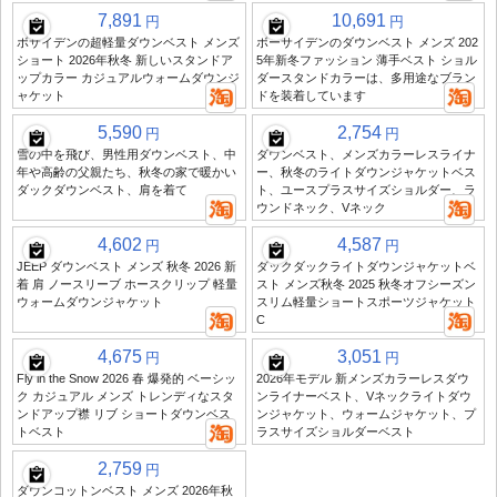
7,891
10,691
円
円
ボサイデンの超軽量ダウンベスト メンズ
ボーサイデンのダウンベスト メンズ 202
ショート 2026年秋冬 新しいスタンドア
5年新冬ファッション 薄手ベスト ショル
ップカラー カジュアルウォームダウンジ
ダースタンドカラーは、多用途なブラン
ャケット
ドを装着しています
5,590
2,754
円
円
雪の中を飛び、男性用ダウンベスト、中
ダウンベスト、メンズカラーレスライナ
年や高齢の父親たち、秋冬の家で暖かい
ー、秋冬のライトダウンジャケットベス
ダックダウンベスト、肩を着て
ト、ユースプラスサイズショルダー、ラ
ウンドネック、Vネック
4,602
4,587
円
円
JEEP ダウンベスト メンズ 秋冬 2026 新
ダックダックライトダウンジャケットベ
着 肩 ノースリーブ ホースクリップ 軽量
スト メンズ秋冬 2025 秋冬オフシーズン
ウォームダウンジャケット
スリム軽量ショートスポーツジャケット
C
4,675
3,051
円
円
Fly in the Snow 2026 春 爆発的 ベーシッ
2026年モデル 新メンズカラーレスダウ
ク カジュアル メンズ トレンディなスタ
ンライナーベスト、Vネックライトダウ
ンドアップ襟 リブ ショートダウンベス
ンジャケット、ウォームジャケット、プ
トベスト
ラスサイズショルダーベスト
2,759
円
ダウンコットンベスト メンズ 2026年秋