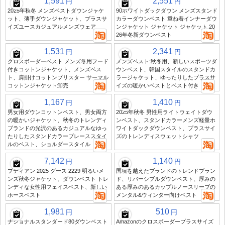
1,591
2,551
円
円
2025年秋冬 メンズベストダウンジャケ
90ホワイトダックダウン メンズスタンド
ット、薄手ダウンジャケット、プラスサ
カラーダウンベスト 重ね着インナーダウ
イズユースカジュアルメンズウェア
ンジャケット ジャケット ジャケット 20
26年冬新ダウンベスト
1,531
2,341
円
円
クロスボーダーベスト メンズ冬用フード
メンズベスト:秋冬用、新しいスポーツダ
付きコットンジャケット、メンズベス
ウンベスト、韓国スタイルのスタンドカ
ト、肩掛けコットンブリスター サーマル
ラージャケット、ゆったりしたプラスサ
コットンジャケット卸売
イズの暖かいベストとベスト付き
1,167
1,410
円
円
男女用ダウンコットンベスト、男女両方
2025年秋冬 男性用ライトウェイトダウ
の暖かいジャケット、秋冬のトレンディ
ンベスト、スタンドカラーメンズ軽量ホ
ブランドの光沢のあるカジュアルなゆっ
ワイトダックダウンベスト、プラスサイ
たりしたスタンドカラーブレーススタイ
ズのトレンディスウェットシャツ
ルのベスト、ショルダースタイル
7,142
1,140
円
円
プティアン 2025 グース 2229 明るいメ
国境を越えたブランドのトレンドブラン
ンズ秋冬ジャケット、ダウンベスト トレ
ド、リバーシブルダウンベスト、厚みの
ンディな女性用フェイスベスト、新しい
ある厚みのあるカップルノースリーブの
ホースベスト
メンタル&ウィンター向けベスト
1,981
510
円
円
ナショナルスタンダード80ダウンベスト
Amazonのクロスボーダープラスサイズ