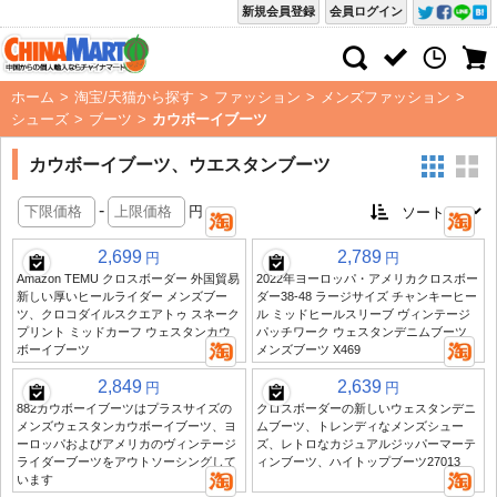
新規会員登録
会員ログイン
ホーム
>
淘宝/天猫から探す
>
ファッション
>
メンズファッション
>
シューズ
>
ブーツ
>
カウボーイブーツ
カウボーイブーツ、ウエスタンブーツ
-
円
2,699
2,789
円
円
Amazon TEMU クロスボーダー 外国貿易
2022年ヨーロッパ・アメリカクロスボー
新しい厚いヒールライダー メンズブー
ダー38-48 ラージサイズ チャンキーヒー
ツ、クロコダイルスクエアトゥ スネーク
ル ミッドヒールスリーブ ヴィンテージ
プリント ミッドカーフ ウェスタンカウ
パッチワーク ウェスタンデニムブーツ
ボーイブーツ
メンズブーツ X469
2,849
2,639
円
円
882カウボーイブーツはプラスサイズの
クロスボーダーの新しいウェスタンデニ
メンズウェスタンカウボーイブーツ、ヨ
ムブーツ、トレンディなメンズシュー
ーロッパおよびアメリカのヴィンテージ
ズ、レトロなカジュアルジッパーマーテ
ライダーブーツをアウトソーシングして
ィンブーツ、ハイトップブーツ27013
います