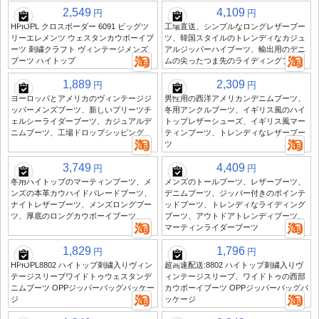
2,549
4,109
円
円
HPIOPL クロスボーダー 6091 ビッグツ
工場直送、シンプルなロングレザーブー
リーエレメンツ ウェスタンカウボーイブ
ツ、韓国スタイルのトレンディなカジュ
ーツ 刺繍クラフト ヴィンテージメンズ
アルジッパーハイブーツ、輸出用のデニ
ブーツ ハイトップ
ムの尖ったつま先のライディングブーツ
1,889
2,309
円
円
ヨーロッパとアメリカのヴィンテージジ
男性用の西洋アメリカンデニムブーツ、
ッパーメンズブーツ、新しいプリーツチ
冬用アンクルブーツ、イギリス風のハイ
ェルシーライダーブーツ、カジュアルデ
トップレザーシューズ、イギリス風マー
ニムブーツ、工場ドロップシッピング
ティンブーツ、トレンディなレザーブー
ツ
3,749
4,409
円
円
冬用ハイトップのマーティンブーツ、メ
メンズのトールブーツ、レザーブーツ、
ンズの本革カウハイドパレードブーツ、
デニムブーツ、ジッパー付きのポインテ
ナイトレザーブーツ、メンズロングブー
ッドブーツ、トレンディなライディング
ツ、厚底のロングカウボーイブーツ
ブーツ、アウトドアトレンディブーツ、
マーティンライダーブーツ
1,829
1,796
円
円
HPIOPL8802 ハイトップ刺繍入りヴィン
超高速配送:8802 ハイトップ刺繍入りヴ
テージスリーブワイドトゥウェスタンデ
ィンテージスリーブ、ワイドトゥの西部
ニムブーツ OPPジッパーバッグパッケー
カウボーイブーツ OPPジッパーバッグパ
ジ
ッケージ