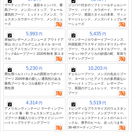
マーティンブーツ、迷彩キャンバス、乗
ジッパー付きのソフトソールチェルシー
馬ブーツ、メンズハイトップ、フォール
ブーツ、バイク、カウボーイ、マーティ
通気性ブーツ、ミッドトップメンズ、ウ
ンブーツ、英国スタイルの本革、ヴィン
ェスタンカウボーイブーツ、メンズシュ
テージトレンド、メンズハイトップレザ
ーズ
ーシューズ
5,993
5,435
円
円
本物のレザーメンズシューズ アウトドア
ヴィンテージカウボーイブーツメンズ、
登山 カジュアルデニムスタイル ヨーロ
外国貿易プラスサイズのイギリスレザー
ッパとアメリカンファッション マジック
ブーツ、ウェスタンスタイルブーツ、ヨ
フック&ループブーツ 2020年秋冬 新スタ
ーロッパやアメリカの砂漠の町、草原ラ
イル
イディングブーツ
5,230
10,203
円
円
男性用ベルトバックルの西部カウボーイ
チェルシーブーツ、メンズの先尖りブー
ブーツ 2026年春の新しい通気性のある
ツ、ヨーロッパとアメリカの多用途なレ
乗馬ブーツ モンゴル迷彩ナイトブーツ
ザーハイトップシューズ、レザーブー
男性用
ツ、英国のデニムトレンド、マーティン
ブーツ
4,314
5,519
円
円
アメリカンヴィンテージ マーティンブー
トレンディなプラスサイズのウェスタン
ツ メンズ 春・秋 ウェスタンデニムカー
カウボーイブーツ、メンズブーティー、
ゴブーツ 刺繍入りロングサイドジッパー
ファッションステートメントのベルトバ
ハイトップライディングブーツ
ックル、厚手のヒール、尖ったつま先、
38-48マーティンブーツ