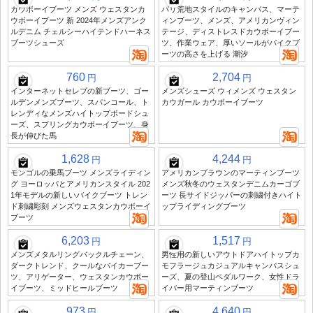
カウボーイブーツ メンズ ウェスタンカ
パリ荒地スタイルのキャンバス、マーテ
ウボーイブーツ 新 2024年メンズアンク
ィンブーツ、メンズ、アメリカンヴィン
ルデニム チェルシーハイテンドハーネス
テージ、ディストレスドカウボーイブー
ブーツシューズ
ツ、作業ウェア、厚いソールがバイクブ
ーツの高さを上げる 潮汐
760
2,704
円
円
インターネットセレブの新ブーツ、ゴー
メンズシューズ ウィメンズ ウェスタン
ルデンメンズブーツ、スパンコール、ト
カウガール カウボーイブーツ
レンディなメンズハイトップボードシュ
ーズ、スプリングカウボーイブーツ、身
長が伸びた馬
1,628
4,244
円
円
モンゴルの乗馬ブーツ メンズライディン
アメリカンブラウンのマーティンブーツ
グ ヨーロッパとアメリカンスタイル 202
メンズ秋冬のウェスタンデニムカーゴブ
1年モデルの新しいバイクブーツ トレン
ーツ 長サイドジッパーの刺繍付きハイト
ド刺繍彫刻 メンズウェスタンカウボーイ
ップライディングブーツ
ブーツ
6,203
1,517
円
円
メンズメタルリングバックルチェーン、
男性用の新しいアウトドアハイトップカ
ダークトレンド、クールなバイカーブー
モフラージュカジュアルキャンバスシュ
ツ、アリゲーター、ウェスタンカウボー
ーズ、夏の登山ペダルワーク、女性ドラ
イブーツ、ミッドヒールブーツ
イバー用マーティンブーツ
973
4,640
円
円