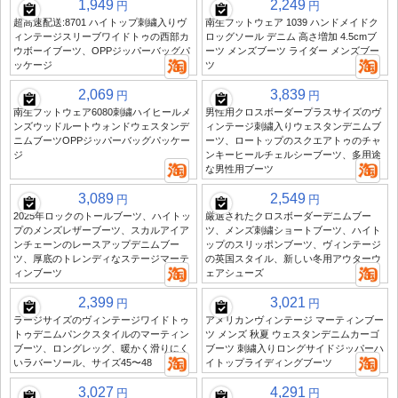
1,949
2,249
円
円
超高速配送:8701 ハイトップ刺繍入りヴ
南生フットウェア 1039 ハンドメイドク
ィンテージスリーブワイドトゥの西部カ
ロッグソール デニム 高さ増加 4.5cmブ
ウボーイブーツ、OPPジッパーバッグパ
ーツ メンズブーツ ライダー メンズブー
ッケージ
ツ
2,069
3,839
円
円
南生フットウェア6080刺繍ハイヒールメ
男性用クロスボーダープラスサイズのヴ
ンズウッドルートウォンドウェスタンデ
ィンテージ刺繍入りウェスタンデニムブ
ニムブーツOPPジッパーバッグパッケー
ーツ、ロートップのスクエアトゥのチャ
ジ
ンキーヒールチェルシーブーツ、多用途
な男性用ブーツ
3,089
2,549
円
円
2025年ロックのトールブーツ、ハイトッ
厳選されたクロスボーダーデニムブー
プのメンズレザーブーツ、スカルアイア
ツ、メンズ刺繍ショートブーツ、ハイト
ンチェーンのレースアップデニムブー
ップのスリッポンブーツ、ヴィンテージ
ツ、厚底のトレンディなステージマーテ
の英国スタイル、新しい冬用アウターウ
ィンブーツ
ェアシューズ
2,399
3,021
円
円
ラージサイズのヴィンテージワイドトゥ
アメリカンヴィンテージ マーティンブー
トゥデニムパンクスタイルのマーティン
ツ メンズ 秋夏 ウェスタンデニムカーゴ
ブーツ、ロングレッグ、暖かく滑りにく
ブーツ 刺繍入りロングサイドジッパーハ
いラバーソール、サイズ45〜48
イトップライディングブーツ
3,027
4,291
円
円