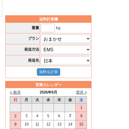
送料計算機
kg
重量
プラン
発送方法
発送先
営業カレンダー
< 前月
2026年8月
翌月 >
日
月
火
水
木
金
土
1
2
3
4
5
6
7
8
9
10
11
12
13
14
15