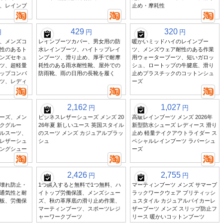
、レインブ
止め・摩耗性
429
320
円
円
円
、メンズコ
レインブーツカバー、男女用の防
暖かいミッドハイのレインブー
性のあるト
水レインブーツ、ハイトップレイ
ツ、メンズウェア耐性のある作業
ンズセキュ
ンブーツ、滑り止め、厚手で耐摩
用ウォーターブーツ、短いガロッ
ツ、超軽量
耗性のある雨水耐性靴、屋外での
シュ、ロートップの牛腱底、滑り
ップコンバ
防雨靴、雨の日用の長靴を履く
止めプラスチックのコットンシュ
ツ、レディ
ーズ
2,162
1,027
円
円
ーズ、メン
ビジネスレザーシューズ メンズ 20
高級レインブーツ メンズ 2026年
クグルー
26年夏 新しいユース 英国スタイル
新型防水シューズ レディース 滑り
ルスーツ、
のスーツ メンズ カジュアルプラッ
止め 軽量テイクアウトライダー ス
レザーシュ
シュ
ペシャルレインブーツ ラバーシュ
ングシュー
ーズ
2,426
2,755
円
円
壊れ防止・
1つ購入すると無料で1つ無料、ハ
マーティンブーツ メンズ サマーブ
通気性と耐
イトップ労働保護、メンズシュー
ラックワークウェア ブリティッシ
板、労働保
ズ、秋の革厚底の滑り止め作業、
ュスタイル カジュアルバイカーレ
マーティンブーツ、スポーツレジ
ザーブーツ メンズ スリップ防止フ
ャーワークブーツ
リース 暖かいコットンブーツ