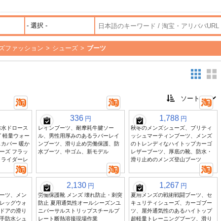
ズファッション
>
シューズ
>
ブーツ
336
1,788
円
円
防水ドロース
レインブーツ、耐摩耗牛腱ソー
秋冬のメンズシューズ、ブリティ
 軽量ウォー
ル、男性用厚みのあるラバーレイ
ッシュマーティンブーツ、メンズ
カバー 暖か
ンブーツ、滑り止め労働保護、防
のトレンディなハイトップカーゴ
ーズ フラッ
水ブーツ、中ゴム、新モデル
レザーブーツ、厚底の靴、防水・
トライダーレ
滑り止めのメンズ登山ブーツ
2,130
1,267
円
円
ーツ、メン
労働保護靴 メンズ 壊れ防止・刺突
夏用メンズの戦術戦闘ブーツ、セ
レッグウォ
防止 夏用通気性オールシーズンユ
キュリティシューズ、カーゴブー
ドアの滑り
ニバーサルストリップスチールプ
ツ、屋外通気性のあるハイトップ
手防水シュ
レート断熱溶接現場作業
超軽量トレーニングブーツ、滑り