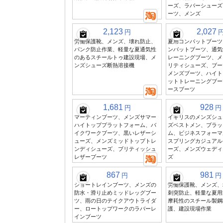
ーズ、ラバーシューズ
ーツ、メンズ
2,123
2,027
円
労働保護靴、メンズ、壊れ防止、
夏用コンバットブーツ
パンク防止作業、軽量な夏通気性
ンバットブーツ、通気
のあるスチールトゥ建設現場、メ
レーニングブーツ、メ
ンズシューズ断熱溶接機
リティシューズ、ブー
メンズブーツ、ハイト
ットトレーニングブー
ースブーツ
1,681
928
円
円
マーティンブーツ、メンズサマー
イギリスのメンズシュ
ハイトッププラットフォーム、バ
ズベストメン、ブラッ
イクワークブーツ、黒いレザーシ
ム、ビジネスフォーマ
ューズ、メンズミッドトップトレ
スプリングカジュアル
ンディシューズ、ブリティッシュ
ーズ、メンズウェディ
レザーブーツ
ズ
867
981
円
円
ショートレインブーツ、メンズの
労働保護靴、メンズ、
防水・滑り止めミッドレッグブー
刺突防止、軽量な夏用
ツ、雨の日のテイクアウトライダ
摩耗性のスチール製鋼
ー、ロートップワークのラバーレ
護、建設現場作業
インブーツ