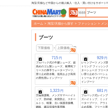
淘宝/天猫など中国からの個人輸入・仕入・買い付けをサポート!!
ホーム
>
淘宝/天猫から探す
>
ファッション
>
メン
ブーツ
-
円
715
929
円
円
プルバック式の牛腱シューズ、超
レインブーツ メンズ
高めのゴム製シューズ、耐摩耗フ
トリング フィッシング
リースの厚手ウォーターブーツ、
ターシューズ フリース
滑り止め防水靴、低筒および高筒
い滑り止めラバーシュ
の男性用レインブーツ
トソール テイクアウ
インブーツ
1,323
681
円
円
労働保護靴、メンズサマーハイト
プルバック式レインブ
ップ、防砕破、刺突防止、スチー
ズハイトップ、ミッド
ルトゥ、軽量、古い保護溶接機、
ーターブーツ、アウト
鋼板、建設現場作業用靴
止め長靴、フリース厚