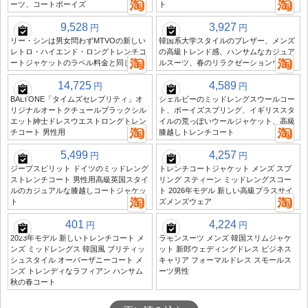
ーツ、コートボーイズ
ト
9,528
3,927
円
円
リー・シンは男女問わずMTVOの新しい
韓国系大学スタイルのブレザー、メンズ
レトロ・ハイエンド・ロングトレンチコ
の高級トレンド感、ハンサムなカジュア
ートジャケットのラペル料金と同じです
ルスーツ、春のリラクゼーションウェア
14,725
4,589
円
円
BALTONE「タイムズセレブリティ」オ
シェルビーのミッドレングスウールコー
リジナルオートクチュールブラックシル
ト、ボーイズスプリング、イギリススタ
エット紳士ドレスウエストロングトレン
イルの荒っぽいウールジャケット、高級
チコート 男性用
膝越しトレンチコート
5,499
4,257
円
円
ジープスピリット ドイツのミッドレング
トレンチコートジャケット メンズ スプ
ストレンチコート 男性用高級英国スタイ
リング スティーン ミッドレングスコー
ルのカジュアルな膝越しコートジャケッ
ト 2026年モデル 新しい高級プラスサイ
ト
ズメンズウェア
401
4,224
円
円
2023年モデル 新しいトレンチコート メ
ラモンスーツ メンズ 韓国スリムジャケ
ンズ ミッドレングス 韓国風 ブリティッ
ット 新郎ウェディングドレス ビジネス
シュスタイル オーバーザニーコート メ
キャリア フォーマルドレス スモールス
ンズ トレンディなラフィアン ハンサム
ーツ男性
秋の春コート