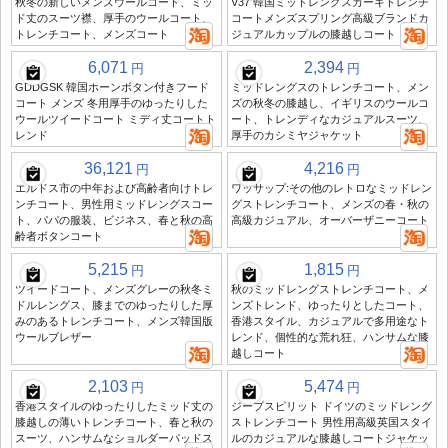
秋冬の新しいメンズウールコート、ミッ
V37 韓国ミッドレングスカーキトレンチ
ド丈のスーツ襟、厚手のウールコート、
コートメンズスプリング高級ブランドカ
トレンチコート、メンズコート
ジュアルカップルの膝越しコート
6,071
2,394
円
円
GDDGSK 韓国ホーンボタン付きフード
ミッドレングスのトレンチコート、メン
コート メンズ 冬用厚手のゆったりした
ズの秋冬の膝越し、イギリスのウールコ
ウールツイードコート ミディ丈コートト
ート、トレンディなカジュアルスーツ、
レンド
厚手のカシミヤジャケット
36,121
4,216
円
円
エルドス市の中年および高齢者向けトレ
ワッサップ:その他のレトロなミッドレン
ンチコート、男性用ミッドレングスコー
グストレンチコート、メンズの春・秋の
ト、パパの服装、ビジネス、春と秋の高
高級カジュアル、オーバーザニーコート
齢者ボタンコート
5,215
1,815
円
円
ツイードコート、メンズグレーの秋冬ミ
秋のミッドレングストレンチコート、メ
ドルレングス、膝までのゆったりした厚
ンズトレンド、ゆったりとしたコート、
みのあるトレンチコート、メンズ韓国版
香港スタイル、カジュアルで多用途なト
ウールブレザー
レンド、個性的な荒れ狂、ハンサムな膝
越しコート
2,103
5,474
円
円
香港スタイルのゆったりしたミッド丈の
ジープスピリット ドイツのミッドレング
膝越しの薄いトレンチコート、春と秋の
ストレンチコート 男性用高級英国スタイ
スーツ、ハンサムなショルダーパッドス
ルのカジュアルな膝越しコートジャケッ