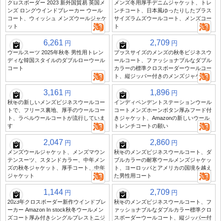
クロスボーダー 2023 新外国貿易 英国メ
メンズ冬用厚手デニムジャケット、トレ
ンズ ロングウインドブレーカー ウール
ンチコート、日本風ゆったりしたプラス
コート、ウィッシュ メンズウールジャケ
サイズラムズウールコート、メンズコー
ット
ト
6,261
2,709
円
円
ウールスーツ 2025年秋冬 男性用トレン
プラスサイズのメンズの秋冬ビジネスウ
ディな韓国スタイルのダブルローウール
ールコート、ファッショナブルなダブル
コート
カラーの標準クロスボーダーウールコー
ト、縦ジッパー付きのメンズジャケット
3,161
1,896
円
円
秋冬の新しいメンズビジネスウールコー
インディペンデントステーションウール
トで、フリース裏地、厚手のウールコー
コートメンズホーンボタン厚みフード付
ト、ラペルウールコートが流行していま
きジャケット、Amazonの新しいウール
す
トレンチコートの願い
2,047
2,860
円
円
メンズウールジャケット、メンズマウン
秋冬のメンズビジネスウールコート、ダ
テンスーツ、スタンドカラー、中年メン
ブルカラーの耐寒ウールメンズジャケッ
ズの秋冬ジャケット、厚手コート、中年
ト、ヨーロッパとアメリカの国境を越え
ジャケット
た男性用コート
1,144
2,709
円
円
2023年クロスボーダー新作ウインドブレ
秋冬のメンズビジネスウールコート、フ
ーカー Amazon In stock秋冬ウールメン
ァッショナブルなダブルカラー標準クロ
ズコート厚み付きシングルブレストニジ
スボーダーウールコート、縦ジッパー付