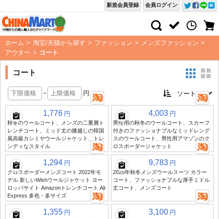
新規会員登録
会員ログイン
ホーム
>
淘宝/天猫から探す
>
ファッション
>
メンズファッション
>
アウター
>
コート
コート
-
円
1,776
4,003
円
円
秋冬のウールコート、メンズの二重層ト
男性用の秋冬のウールコート、スカーフ
レンチコート、ミッド丈の膝越しの韓国
付きのファッショナブルなミッドレング
風高級カシミヤウールジャケット、トレ
スのウールコート、男性用アマゾンのク
ンディなスタイル
ロスボーダージャケット
1,294
9,783
円
円
クロスボーダーメンズコート 2022年モ
2025年秋冬メンズウールスーツ カラー
デル 新しいWishウールジャケット ヨー
コート、ファッショナブルな厚手ミドル
ロッパサイト Amazonトレンチコート Ali
丈コート、メンズコート
Express 多色・多サイズ
1,355
3,100
円
円