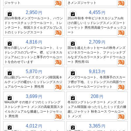
ジャケット
きメンズジャケット
2,950
4,455
円
円
2025年秋冬メンズウールコート、ハウン
2025年秋冬 中年ビジネスカジュアル向
ドトゥースチェックウールコート、トレ
けの新しいミッドレングスメンズコート
ンチコート、韓国スタイルダブルブレス
ジャケット 男性用高級ウールチェックコ
トのミッドレングスコート
ート
4,816
2,709
円
円
秋冬の新しいメンズウールコート、ミッ
国境を越えたホットセールの秋冬メンズ
ドレングスのブレザー、襟、ビジネスカ
ビジネスウールコート、ファッショナブ
ジュアルにコットンと厚手のウールコー
ルなダブルカラースタンダードウールコ
トを合わせています
ート 男性用 01
5,870
9,813
円
円
白口陽(グレーヘイズ ロンドン)韓国風キ
メンズウールコート、冬用厚手のスカー
ルティングの暖かいミッドレングスカジ
フ襟が下地、ミッドレングスの両面ウー
ュアルウールコート 男性用
ルパパウールスーツジャケット
3,699
208
円
円
WASSUP その他ドイツのミッドレング
冬用ロングトレンチコート メンズ カジ
ストレンチコート メンズの高級英国スタ
ュアル韓国版 ゆったりしたミッド丈の膝
イルカジュアルな膝越しコートジャケッ
越しジャケット 秋冬ユース ウールコー
ト 男性用
ト メンズ
4,012
3,365
円
円