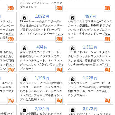
ミドルレングスドレス、スクエア
ダンスドレス
1,092
497
円
円
円
トドレス、
TikTok Amazonのクロスボーダー
ハイウエストでスリムなAラインス
プのバケー
外国貿易のカジュアルノースリー
カート、多用途、2026年新デザイ
ベージュの
ブ長ドレス(ポケットドレープ付
ンのミッドレングスヒップにフィ
ーフェアリ
き)、ワイドスイングビーチドレス
ットし、学生向けのドレープなニ
の雰囲気
ッチ
494
1,311
円
円
向けの新し
女性用水玉黒のミディスカート、
シーサイドバケーションスタイル
縮性があり
春夏の新しいハイウエストのスリ
のビーチバックレスホルタードレ
ストの花柄
ムペンシルスカート、ミッドレン
ス、女性用、春夏新品でパッド入
ミッドレン
グスのスリットAラインワンステッ
りのPure Allureの中空ロングドレ
ダンスリーン
プスカート
ス
1,198
1,228
円
円
円
ウールのミド
リアルショット:2025年初秋の新し
見事な水玉スカートのツーピース
ヘムスカー
いフローラルバケーションスタイ
セット、2026年の新しい女性向け
スクエアダ
ルのトラベルヴィンテージロング
初夏スタイル、ユニークで美しい
ドレスに、フィギュアを覆うシン
ロングスカート
プルな女性用ドレス
2,131
3,972
円
円
年春夏 ハイ
新しい中国風の改良されたチャイ
フレンチホワイトドレス ウィメン