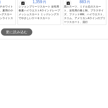
1,359
883
円
円
円
チホワイト
シフォンプリーツスカート 女性用
黒のスーツ、ミドル丈のスカー
、夏用の小
春夏ハイウエストAラインドレープ
ト、女性用の春と秋、プラスサイ
ングスカー
メッシュスカート ミッドレングス
ズ、ファットMM、ハイウエスト、
ンライトス
でやさしいケーキスカート
スリム、アメリカンAラインのプリ
ーツスカート、流行
更に読み込む