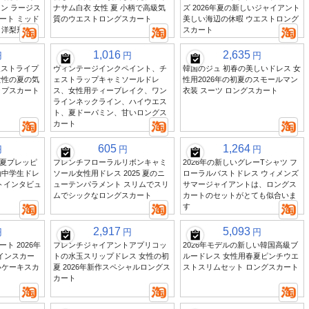
イン ラージス
ナサム白衣 女性 夏 小柄で高級気
ズ 2026年夏の新しいジャイアント
ート ミッド
質のウエストロングスカート
美しい海辺の休暇 ウエストロング
 洋梨形
スカート
1,016
2,635
円
円
円
級ストライプ
ヴィンテージインクペイント、チ
韓国のジュ 初春の美しいドレス 女
女性の夏の気
ェストラップキャミソールドレ
性用2026年の初夏のスモールマン
ップスカート
ス、女性用ティーブレイク、ワン
衣装 スーツ ロングスカート
ラインネックライン、ハイウエス
ト、夏ドーパミン、甘いロングス
カート
605
1,264
円
円
円
夏プレッピ
フレンチフローラルリボンキャミ
2026年の新しいグレーTシャツ フ
袖中学生ドレ
ソール女性用ドレス 2025 夏のニ
ローラルバストドレス ウィメンズ
トインタビュ
ューテンパラメント スリムでスリ
サマージャイアントは、ロングス
ムでシックなロングスカート
カートのセットがとても似合いま
す
2,917
5,093
円
円
円
ト 2026年
フレンチジャイアントアプリコッ
2026年モデルの新しい韓国高級ブ
インスカー
トの水玉スリップドレス 女性の初
ルードレス 女性用春夏ピンチウエ
いケーキスカ
夏 2026年新作スペシャルロングス
ストスリムセット ロングスカート
カート