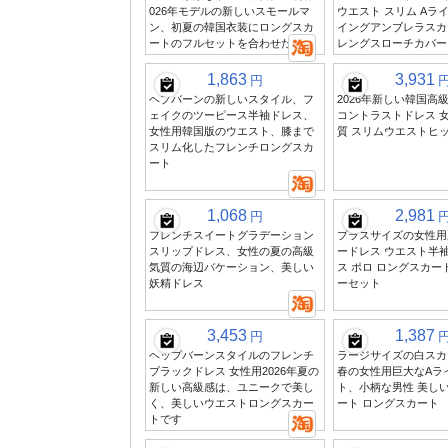
026年モデルの新しいスモールマ
ウエスト スリム Aラ
ン、初夏の韓国衣装にロングスカ
イングアンブレラスカ
ートのフルセットを合わせた
レングスローチカバー
1,863
3,931
円
ヘプバーンの新しいスタイル、フ
2026年新しい韓国高
ェイクのツーピース半袖ドレス、
コントラストドレス 
女性用韓国版のウエスト、膝まで
質 スリムウエストヒ
スリム化したフレンチロングスカ
ート
1,068
2,981
円
フレンチスイートグラデーション
プラスサイズの女性用
スリップドレス、女性の夏の高級
ードレス ウエスト半
気質の海辺バケーション、美しい
ス ポロ ロングスカー
妖精ドレス
ーセット
3,453
1,387
円
ヘップバーンスタイルのフレンチ
ラージサイズの白スカー
ブラックドレス 女性用2026年夏の
春の女性用巨大なAラ
新しい高級感は、ユニークで美し
ト、小柄な男性 美し
く、美しいウエストロングスカー
ート ロングスカート
トです