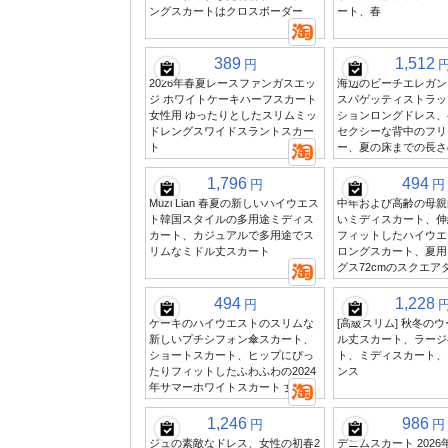
ングスカートはクロスボーダー
ート、春
389
1,512
円
2026年春夏レースファンガスエッ
海辺のビーチエレガン
ジ ホワイトケーキハーフスカート
スパゲッティストラッ
女性用 ゆったりとしたスリムミッ
ションロングドレス、
ドレングスワイドスラントスカー
セクシーな背中のフリ
ト
ー、夏の床までの長さ
1,796
494
円
円
Muzi Lian 春夏の新しいハイウエス
中年および高齢の母親
ト韓国スタイルの多用途ミディス
いミディスカート、伸
カート、カジュアルで多用途でス
フィットしたハイウエ
リムなミドル丈スカート
ロングスカート、夏用
グス72cmのスクエア
494
1,228
円
ケーキのハイウエストのスリムな
[高級スリム] 秋冬の
新しいプチシフォン傘スカート、
ル丈スカート、ラージ
ショートスカート、ヒップにぴっ
ト、ミディスカート、
たりフィットしたふわふわの2024
ンス
年サマーホワイトスカート 女性用
1,246
986
円
円
ジュの素敵なドレス、女性の初春2
デニムスカート 2026