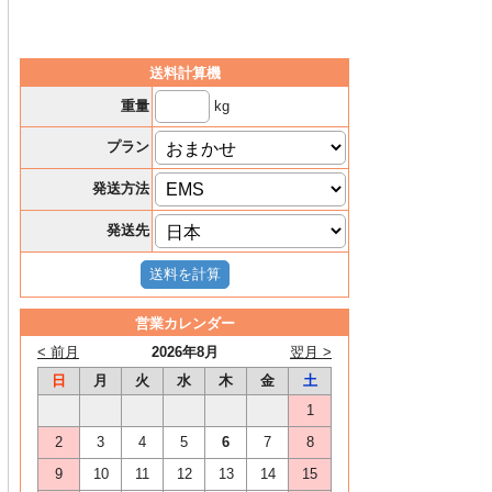
送料計算機
kg
重量
プラン
発送方法
発送先
営業カレンダー
< 前月
2026年8月
翌月 >
日
月
火
水
木
金
土
1
2
3
4
5
6
7
8
9
10
11
12
13
14
15