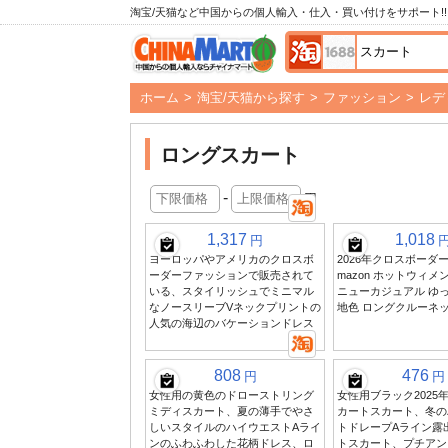
淘宝/天猫など中国からの個人輸入・仕入・買い付けをサポート!!
ホーム
>
淘宝/天猫から探す
>
ファッション
>
レデ
ロングスカート
-
円
1,317
1,018
円
ヨーロッパやアメリカのクロスボ
2026年クロスボーダー
ーダーファッションで販売されて
mazon ホットウィメ
いる、スタイリッシュでミニマル
ニューカジュアル ゆ
なノースリーブVネックプリントの
地色 ロングクルーネ
人気の海辺のバケーションドレス
808
476
円
円
女性用の黄色のドローストリング
女性用ブラック2025
ミディスカート、夏の薄手でやさ
カートスカート、冬の
しいスタイルのハイウエストAライ
トドレープAライン露
ンのふわふわした花柄ドレス、ロ
トスカート、プチアン