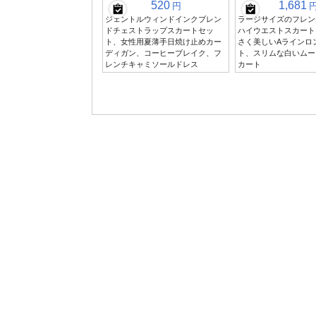
520
1,681
円
ジェントルウィンドインクブレン
ラージサイズのフレン
ドチェストラップスカートセッ
ハイウエストスカート
ト、女性用夏薄手日焼け止めカー
さく美しいAラインロ
ディガン、コーヒーブレイク、フ
ト、スリムな白いムー
レンチキャミソールドレス
カート