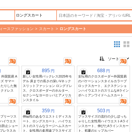
ィースファッション
>
スカート
>
ロングスカート
895
688
円
円
円
 外国貿易 A
新しい女性用バックレス2025年モ
女性用のクロスボーダー外国貿易
ンズ サマー
デル 床までの長さの深いVネック
のバケーションスタイルカラーブ
ったりした無
スリットファッション ロングドレ
ロックスカート、エクステンショ
ックドレス
ス、クロスボーダーのホルター、
ンハイウエストのスリムなAライン
セクシーなヨーロッパとアメリカ
ボヘミアンワイドヘムスカート
ンスタイル
359
503
円
円
年プリーツス
伸縮性のあるウエストミディスカ
プラスサイズの流行の少しぽっち
ハイウエス
ート、ロングスカート、ハイウエ
ゃりした女性用ハイウエストAライ
出防止ショー
ストのスリムなラージヘムスカー
ンスカート、伸びたAラインスカー
ブレラスカ
ト、女性用の多用途プラスサイズ
ト、初夏のヒップカバー