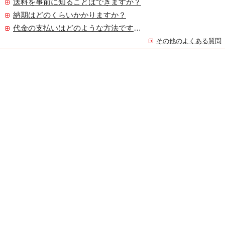
送料を事前に知ることはできますか？
納期はどのくらいかかりますか？
代金の支払いはどのような方法ですか？
その他のよくある質問