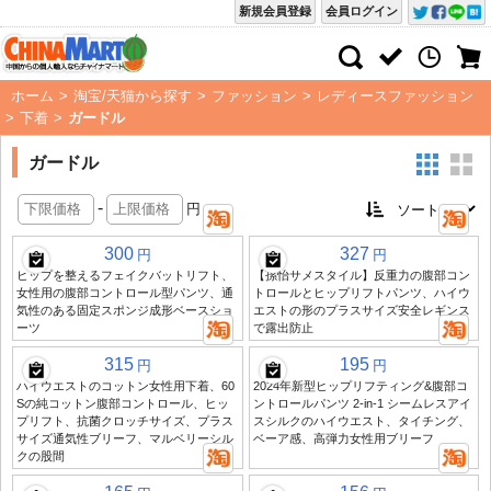
新規会員登録
会員ログイン
ホーム
>
淘宝/天猫から探す
>
ファッション
>
レディースファッション
>
下着
>
ガードル
ガードル
-
円
300
327
円
円
ヒップを整えるフェイクバットリフト、
【孫怡サメスタイル】反重力の腹部コン
女性用の腹部コントロール型パンツ、通
トロールとヒップリフトパンツ、ハイウ
気性のある固定スポンジ成形ベースショ
エストの形のプラスサイズ安全レギンス
ーツ
で露出防止
315
195
円
円
ハイウエストのコットン女性用下着、60
2024年新型ヒップリフティング&腹部コ
Sの純コットン腹部コントロール、ヒッ
ントロールパンツ 2-in-1 シームレスアイ
プリフト、抗菌クロッチサイズ、プラス
スシルクのハイウエスト、タイチング、
サイズ通気性ブリーフ、マルベリーシル
ベーア感、高弾力女性用ブリーフ
クの股間