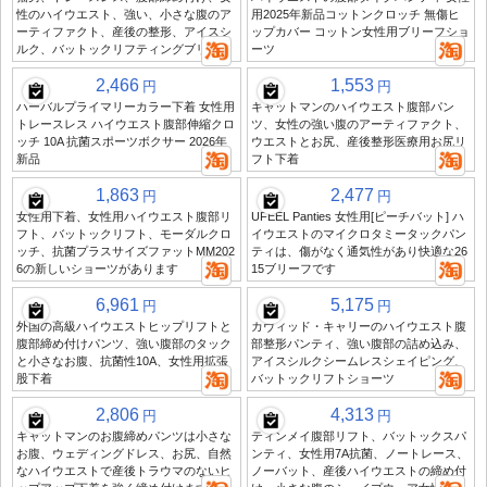
性のハイウエスト、強い、小さな腹のア
用2025年新品コットンクロッチ 無傷ヒ
ーティファクト、産後の整形、アイスシ
ップカバー コットン女性用ブリーフショ
ルク、バットックリフティングブリーフ
ーツ
2,466
1,553
円
円
ハーバルプライマリーカラー下着 女性用
キャットマンのハイウエスト腹部パン
トレースレス ハイウエスト腹部伸縮クロ
ツ、女性の強い腹のアーティファクト、
ッチ 10A 抗菌スポーツボクサー 2026年
ウエストとお尻、産後整形医療用お尻リ
新品
フト下着
1,863
2,477
円
円
女性用下着、女性用ハイウエスト腹部リ
UFEEL Panties 女性用[ピーチバット] ハ
フト、バットックリフト、モーダルクロ
イウエストのマイクロタミータックパン
ッチ、抗菌プラスサイズファットMM202
ティは、傷がなく通気性があり快適な26
6の新しいショーツがあります
15ブリーフです
6,961
5,175
円
円
外国の高級ハイウエストヒップリフトと
カヴィッド・キャリーのハイウエスト腹
腹部締め付けパンツ、強い腹部のタック
部整形パンティ、強い腹部の詰め込み、
と小さなお腹、抗菌性10A、女性用拡張
アイスシルクシームレスシェイピング、
股下着
バットックリフトショーツ
2,806
4,313
円
円
キャットマンのお腹締めパンツは小さな
ティンメイ腹部リフト、バットックスパ
お腹、ウェディングドレス、お尻、自然
ンティ、女性用7A抗菌、ノートレース、
なハイウエストで産後トラウマのないヒ
ノーバット、産後ハイウエストの締め付