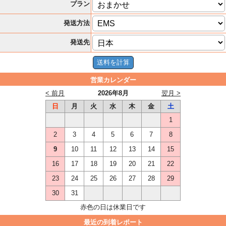
プラン
発送方法
発送先
営業カレンダー
< 前月
2026年8月
翌月 >
日
月
火
水
木
金
土
1
2
3
4
5
6
7
8
9
10
11
12
13
14
15
16
17
18
19
20
21
22
23
24
25
26
27
28
29
30
31
赤色の日は休業日です
最近の到着レポート