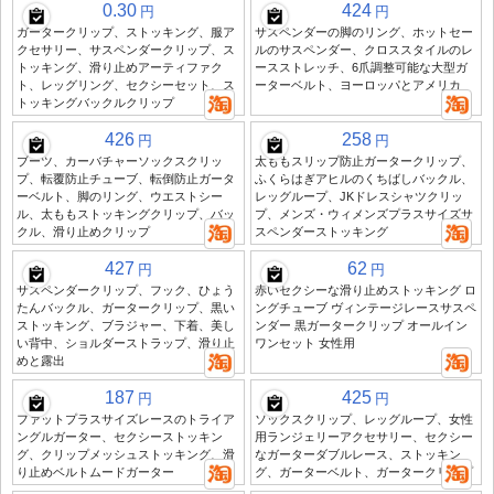
0.30
424
円
円
ガータークリップ、ストッキング、服ア
サスペンダーの脚のリング、ホットセー
クセサリー、サスペンダークリップ、ス
ルのサスペンダー、クロススタイルのレ
トッキング、滑り止めアーティファク
ースストレッチ、6爪調整可能な大型ガ
ト、レッグリング、セクシーセット、ス
ーターベルト、ヨーロッパとアメリカ
トッキングバックルクリップ
426
258
円
円
ブーツ、カーバチャーソックスクリッ
太ももスリップ防止ガータークリップ、
プ、転覆防止チューブ、転倒防止ガータ
ふくらはぎアヒルのくちばしバックル、
ーベルト、脚のリング、ウエストシー
レッグループ、JKドレスシャツクリッ
ル、太ももストッキングクリップ、バッ
プ、メンズ・ウィメンズプラスサイズサ
クル、滑り止めクリップ
スペンダーストッキング
427
62
円
円
サスペンダークリップ、フック、ひょう
赤いセクシーな滑り止めストッキング ロ
たんバックル、ガータークリップ、黒い
ングチューブ ヴィンテージレースサスペ
ストッキング、ブラジャー、下着、美し
ンダー 黒ガータークリップ オールイン
い背中、ショルダーストラップ、滑り止
ワンセット 女性用
めと露出
187
425
円
円
ファットプラスサイズレースのトライア
ソックスクリップ、レッグループ、女性
ングルガーター、セクシーストッキン
用ランジェリーアクセサリー、セクシー
グ、クリップメッシュストッキング、滑
なガーターダブルレース、ストッキン
り止めベルトムードガーター
グ、ガーターベルト、ガータークリップ