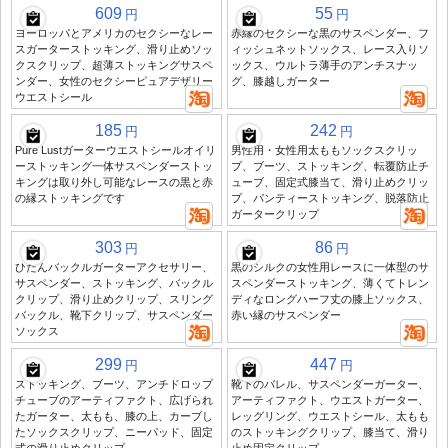
609
55
円
円
ヨーロッパとアメリカのセクシーなレー
赤縁のセクシーな黒のサスペンダー、フ
スガーターストッキング、滑り止めソッ
ィッシュネットソックス、レース入りソ
クスクリップ、超薄ストッキングサスペ
ックス、ウルトラ薄手のアンチスナッ
ンダー、女性のセクシーピュアデザリー
グ、膝越しガーター
ウエストシール
185
242
円
円
Pure Lustガーターウエストシールオイリ
男性用・女性用太ももソックスクリッ
ーストッキング一体サスペンダーストッ
プ、ブーツ、ストッキング、転覆防止チ
キングは取り外し可能なレースの黒と赤
ューブ、固定式膝当て、滑り止めクリッ
の縁ストッキングです
プ、パンティーストッキング、脱落防止
ガータークリップ
303
86
円
円
ひたんバックルガーターアクセサリー、
黒のシルクの女性用レースに一体型のサ
サスペンダー、ストッキング、バックル
スペンダーストッキング、薄くてトレン
クリップ、滑り止めクリップ、スリング
ディなロングハーフ丈の膝上ソックス、
バックル、靴下クリップ、サスペンダー
赤い縁のサスペンダー
ソックス
299
447
円
円
ストッキング、ブーツ、アンチドロップ
靴下のバレル、サスペンダーガーター、
チューブのアーティファクト、広げられ
アーティファクト、ウエストガーター、
たガーター、太もも、膝の上、カーブし
レッグリング、ウエストシール、太もも
たソックスクリップ、ニーパッド、固定
のストッキングクリップ、膝当て、滑り