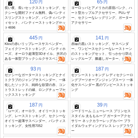
120
65
円
円
長い夜、長いセックスストッキング、セ
ヨーロッパとアメリカの原宿パンク、ハ
クシーな開封ファイル無料、偽パンティ
ート型カップルアクセサリー、PUレザ
スリングストッキング、パンティパンテ
ー、セクシーなレッグリング、ガーター
ィセット、パンティーストッキングセッ
アクセサリー
ト4696
445
141
円
円
Kissの赤いリップレースサスペンダー、
赤縁の黒いストッキング、サスペンダ
フェイクツーストッキング、パンティホ
ー、ワンピースセクシーなレーストーン
ーズ、オーロラ超薄型3Dオイル、光沢の
のストッキングセット、引っかかり防止
ある一体型ブラックシルクサスペンダー
レッグループ、膝越しガーター、女性
93
187
円
円
セクシーなガーターストッキングとナイ
セクシーストッキング レディセクシーロ
トクラブのジャンプサスペンダー、一体
ングブーツオープンジャンプスーツ 一体
化したソックス、純粋な欲望の赤、コン
化サスペンダー 黒のワンピースストッキ
トラストレッドの縁、ロングチューブセ
ング
ックスストッキング
187
39
円
円
「ローズ」オーロラ、オイリーストッキ
シードリーム ニューレース プリンセス
ング、レースストッキング、セクシーな
スタイル 太ももループ ガーターアクセ
オイリー超薄サスペンダー、パンティス
サリー ネックカラーレッグカバー ブラ
トッキング、女性用7052
イダルウェディングドレス レッグフラワ
ー