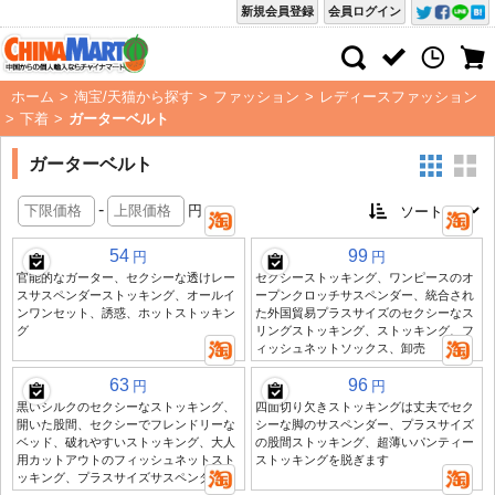
新規会員登録
会員ログイン
ホーム
>
淘宝/天猫から探す
>
ファッション
>
レディースファッション
>
下着
>
ガーターベルト
ガーターベルト
-
円
54
99
円
円
官能的なガーター、セクシーな透けレー
セクシーストッキング、ワンピースのオ
スサスペンダーストッキング、オールイ
ープンクロッチサスペンダー、統合され
ンワンセット、誘惑、ホットストッキン
た外国貿易プラスサイズのセクシーなス
グ
リングストッキング、ストッキング、フ
ィッシュネットソックス、卸売
63
96
円
円
黒いシルクのセクシーなストッキング、
四面切り欠きストッキングは丈夫でセク
開いた股間、セクシーでフレンドリーな
シーな脚のサスペンダー、プラスサイズ
ベッド、破れやすいストッキング、大人
の股間ストッキング、超薄いパンティー
用カットアウトのフィッシュネットスト
ストッキングを脱ぎます
ッキング、プラスサイズサスペンダー