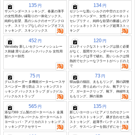
135
134
円
円
サスペンダーストッキング、春夏の薄手
セクシーな黒いシルクの中空のエロティ
の女性用赤い縁取りの一体化ソックス、
ックサスペンダー、女性インターネット
純粋な欲望、黒のシルクのオープンクロ
セレブリティ、純粋な欲望の膝越しのフ
ッチ、ストリップなしのジャンプオフス
ィッシュネットストッキング超薄ストッ
トッキング、スキンソックス
キング
452
120
円
円
Varsbaby 新しいセクシーメッシュレー
エロティックなストッキングは脱ぐ必要
ス刺繍 滑り止めバックバックル 女性用
がなく、股間サスペンダーやパンティス
ガーター卸売
トッキングは手で破れ、黒いシルクは情
熱的でセクシーなフラートがベッドの上
で
75
73
円
円
クロスボーダー 多機能ガーターレースサ
韓国版の猫顔、太ももリング、脚の調整
スペンダー 滑り防止 ストッキングスト
リング、滑り止めバックル、靴下クリッ
ッキング バックストラップ ダックビル
プ、ガータークリップ、靴下、伸縮性太
バックルストラップ
ももリング、脚の装飾
565
135
円
円
洛瑩7369 ゴム製のガーターベルト 金属
新しいヨーロッパとアメリカのセクシー
製のバークル バークル ガーターベルト
なレースストッキング、継ぎ合わせた偽
ヨーロッパ・アメリカのストッキング ス
ストッキング、超薄手パンティストッキ
トッキングアクセサリー
ング、サスペンダーを脱げずにセックス