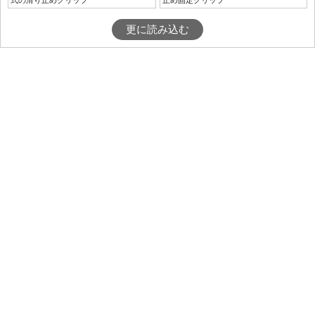
式の滑り止めクリップ
止め固定クリップ
更に読み込む