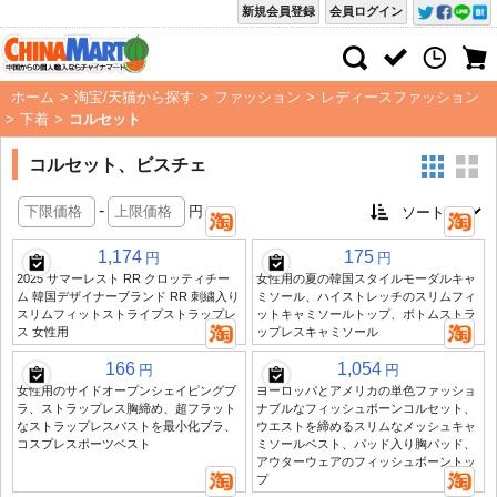
新規会員登録
会員ログイン
ホーム
>
淘宝/天猫から探す
>
ファッション
>
レディースファッション
>
下着
>
コルセット
コルセット、ビスチェ
-
円
1,174
175
円
円
2025 サマーレスト RR クロッティチー
女性用の夏の韓国スタイルモーダルキャ
ム 韓国デザイナーブランド RR 刺繍入り
ミソール、ハイストレッチのスリムフィ
スリムフィットストライプストラップレ
ットキャミソールトップ、ボトムストラ
ス 女性用
ップレスキャミソール
166
1,054
円
円
女性用のサイドオープンシェイピングブ
ヨーロッパとアメリカの単色ファッショ
ラ、ストラップレス胸締め、超フラット
ナブルなフィッシュボーンコルセット、
なストラップレスバストを最小化ブラ、
ウエストを締めるスリムなメッシュキャ
コスプレスポーツベスト
ミソールベスト、パッド入り胸パッド、
アウターウェアのフィッシュボーントッ
プ