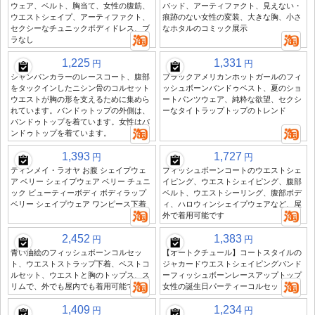
ウェア、ベルト、胸当て、女性の腹筋、
パッド、アーティファクト、見えない・
ウエストシェイプ、アーティファクト、
痕跡のない女性の変装、大きな胸、小さ
セクシーなチュニックボディドレス、ブ
なホタルのコミック展示
ラなし
1,225
1,331
円
円
シャンパンカラーのレースコート、腹部
ブラックアメリカンホットガールのフィ
をタックインしたニシン骨のコルセット
ッシュボーンバンドゥベスト、夏のショ
ウエストが胸の形を支えるために集めら
ートパンツウェア、純粋な欲望、セクシ
れています。バンドゥトップの外側は、
ーなタイトラップトップのトレンド
バンドゥトップを着ています。女性はバ
ンドゥトップを着ています。
1,393
1,727
円
円
ティンメイ・ラオヤ お腹 シェイプウェ
フィッシュボーンコートのウエストシェ
ア ベリー シェイプウェア ベリー チュニ
イピング、ウエストシェイピング、腹部
ック ビューティーボディ ボディラップ
ベルト、ウエストシーリング、腹部ボデ
ベリー シェイプウェア ワンピース下着
ィ、ハロウィンシェイプウェアなど、屋
外で着用可能です
2,452
1,383
円
円
青い油絵のフィッシュボーンコルセッ
【オートクチュール】コートスタイルの
ト、ウエストストラップ下着、ベストコ
ジャカードウエストシェイピングバンド
ルセット、ウエストと胸のトップス、ス
ーフィッシュボーンレースアップトップ
リムで、外でも屋内でも着用可能です
女性の誕生日パーティーコルセット
1,409
1,234
円
円