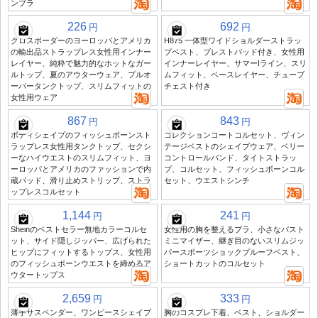
ンブラ
226
692
円
円
クロスボーダーのヨーロッパとアメリカ
H875 一体型ワイドショルダーストラッ
の輸出品ストラップレス女性用インナー
プベスト、ブレストパッド付き、女性用
レイヤー、純粋で魅力的なホットなガー
インナーレイヤー、サマーIライン、スリ
ルトップ、夏のアウターウェア、プルオ
ムフィット、ベースレイヤー、チューブ
ーバータンクトップ、スリムフィットの
チェスト付き
女性用ウェア
867
843
円
円
ボディシェイプのフィッシュボーンスト
コレクションコートコルセット、ヴィン
ラップレス女性用タンクトップ、セクシ
テージベストのシェイプウェア、ベリー
ーなハイウエストのスリムフィット、ヨ
コントロールバンド、タイトストラッ
ーロッパとアメリカのファッションで内
プ、コルセット、フィッシュボーンコル
蔵パッド、滑り止めストリップ、ストラ
セット、ウエストシンチ
ップレスコルセット
1,144
241
円
円
Sheinのベストセラー無地カラーコルセ
女性用の胸を整えるブラ、小さなバスト
ット、サイド隠しジッパー、広げられた
ミニマイザー、継ぎ目のないスリムジッ
ヒップにフィットするトップス、女性用
パースポーツショックプルーフベスト、
のフィッシュボーンウエストを締めるア
ショートカットのコルセット
ウタートップス
2,659
333
円
円
薄手サスペンダー、ワンピースシェイプ
胸のコスプレ下着、ベスト、ショルダー