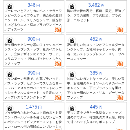
346
3,462
円
円
ヨーロッパとアメリカのベストセラーワ
胸の増大後の乳房、再建、固定、圧迫ブ
ンピースシェイプウェア、統合型の腹部
ラ、ブラの修理、ブラの圧迫、ブラの
コントロール、スリムなシャツ、腕を持
形、コルセット
ち上げるウエスト締めブラのワンピース
ボディスーツ
900
452
円
円
女性用のセクシーな黒のフィッシュボー
夏の新しい純コットンオフショルダータ
ンストラップレストップ、夏のベストセ
ンクトップ、女性用キャミソール、内
ラー、立体デザインのアウターウェア、
着、短いストラップレスノースリーブベ
スリムフィットで体にぴったりとしたタ
ースレイヤー
ンクトップ
990
385
円
円
ヘリンボーン形状で、内蔵ブラパッド、
純粋でエレガントなトップス、美しい背
バストラップ、セクシーでスリムなヨー
中、女性用のキャミソール付きのベース
ロッパ・アメリカのハイウエストのファ
キャミソール、下にブラパッドを重ね、
ッショナブルコルセット、女性用のスト
アウター用のレーストリム、ガーリーな
ラップレスミニタンクトップ
ブララップ
1,475
445
円
円
ブラが統合されたウエスト締め具とお腹
美しい背中ブラと一体型タンクトップ、
コントロールツールを備えたワンピース
夏のアウター、韓国風のスリム感、純粋
のボディシェイピングガーメント、お腹
で甘いパッド入りのリボントップ
コントロール用の着脱式コンプレッショ