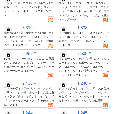
ラブボーン服~ 中国風牡丹刺繍の魚骨コ
フレンチレトロコートスタイルのフィッ
ルセットコートレトロバンドゥ フィッシ
シュボーンコルセット、ウエストコルセ
ュボーンサポートストラップボーンコー
ット、コルセット、ギャザリング、ウエ
ト
ストベスト、バンドー、スリム、スリム
トップガール
3,319
1,838
円
円
調整可能な下着、女性の小さな胸、ギャ
【正解版】レトロコートスタイルのフィ
ザードのアクセサリーバスト、ブラ、シ
ッシュボーンコルセット コルセット コ
ェイピング、矯正、たるみ防止、6つ胸
ルセット コルセット 腰のベスト バンド
のアンチエクスパンションブラ
ー トップガール
8,989
2,508
円
円
BUM(ファシネーション・ロココ)二重層
インターネットセレブの同じスタイルの
スペシャルメッシュプレッシャーフィッ
コートフィッシュボーンコルセットドレ
シュボーンシェイピングウエスト、パー
ス、コルセット、ウエストコルセット、
ムカラーレースコルセット
バンドゥ、タイトな腹部タック、ウエス
トシェイピングトップス
2,430
1,246
円
円
フレンチヴィンテージのコートスタイル
クラシックなシェイプウェア、大きな胸
プリントニシン骨コルセット、女性の夏
のベスト、ギャザードウエストバンド、
ストラップチュニック、シェイプシェイ
そしてハロウィンコルセット、コートコ
プ、ホットなガールベストをその上に重
ルセット、ボディトップの上に着用
ねています
1,244
1,245
円
円