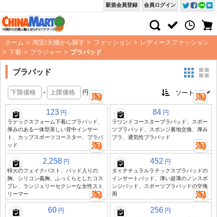
新規会員登録
会員ログイン
ホーム
>
淘宝/天猫から探す
>
ファッション
>
レディースファッション
>
下着
>
ブラジャー
>
ブラパッド
ブラパッド
-
円
123
84
円
円
ラテックスフォーム下着にブラパッド、
ラウンドコースターブラパッド、スポー
厚みのある一体型美しい背中インサー
ツブラパッド、スポンジ裏地交換、厚み
ト、カップスポーツコースター、ブラパ
ブラ、通気性ブラパッド
ッド
2,258
452
円
円
特大のフェイクバスト、パッド入りの
タイナチュラルラテックスブラパッドの
胸、シリコン義胸、ふっくらとしたコス
インサートパッド、薄い超薄のノンスポ
プレ、ランジェリーセクシーな女性スト
ンジパッド、スポーツブラパッドの交換
リーマー
用
60
256
円
円