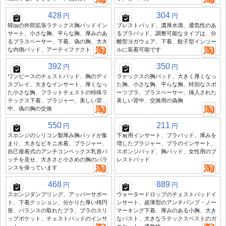
428
304
円
円
韓国の外部拡張ラテックス胸パッドイン
ブレストパッド、濃厚水滴、通気性のあ
サート、小さな胸、平らな胸、厚みのあ
るブラパッド、調整可能なタイプは、分
るブラスペーサー、下着、偽の胸、大き
離型ヨガウェア、下着、餃子型インソー
な内側パッド、アーティファクト
ルに装着可能です
392
350
円
円
ワンピースのチェストパッド、胸のディ
ラテックスの胸パッド、大きく厚くなっ
スプレイ、大きなインサート、厚くなっ
た胸、小さな胸、平らな胸、特別なスポ
た小さな胸、フラットチェストの特殊ラ
ーツブラ、ブラスペーサー、挿入された
テックス下着、ブラジャー、美しい背
美しい背中、交換用の偽胸
中、偽の胸の交換
550
211
円
円
スポンジのシリコン製厚み胸パッドが集
下着用インサート、ブラパッド、厚みを
まり、大きなビキニ水着、ブラジャー、
増したブラジャー、ブラのインサート、
自己接着式のアンチコンベックス乳首パ
スポンジパッド、胸パッド、女性用のブ
ッチを見せ、大きさと小さめの胸のバラ
レストパッド
ンスを保っています
468
889
円
円
スポンジダンプリング、アッパーサポー
ウォータードロップのチェストパッドイ
ト、下着クッション、分かりた厚い楕円
ンサート、超薄型のアンチバンプ・ノー
形、バランスの取れたブラ、ブラのスリ
マーキング下着、厚みのある小胸、大き
ップポケット、チェストパッドのインサ
なバスト、大きなラテックスベストのガ