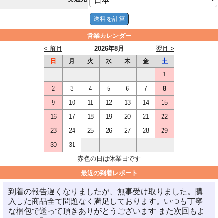
営業カレンダー
< 前月
2026年8月
翌月 >
日
月
火
水
木
金
土
1
2
3
4
5
6
7
8
9
10
11
12
13
14
15
16
17
18
19
20
21
22
23
24
25
26
27
28
29
30
31
赤色の日は休業日です
最近の到着レポート
到着の報告遅くなりましたが、無事受け取りました。購
入した商品全て問題なく満足しております。いつも丁寧
な梱包で送って頂きありがとうございます また次回もよ