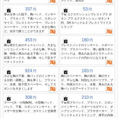
ート
スケット、通気性
337
53
円
円
厚みを持った餃子、胸パッド、インサー
下着 エクステンションブレストブラ ボ
ト、ブラカップ、下着パッド、スポンジ
タン ブラ エクステンション ボタン 4
サイズ、ブレストスペーサー、ブレスト
列、3列 3バックル 2 ブレストワイドス
スペーサー、バストサイズ、大きな胸な
トラップ
ど、自分で縫うことができます
453
180
円
円
胸を映すためのチェストパッド、大きな
ブレストパッドのインサート、スポーツ
シリコンインサート、小さな胸、平らな
ブラ、ブラスペーサー、薄い超薄スポン
胸、特殊に厚みのある下着パッド、外側
ジパッドは、厚みのあるポリラテックス
拡張ラテックス、偽の胸、そして拡大ア
シリコンパッドの代わりになります
ーティファクト
924
183
円
円
小さな胸の下着、胸パッドのインサート
胸のスペーサー、胸の表示、胸のサイ
を分割・調整し、胸を厚くし、ブラジャ
ズ、平らな胸、特別なスポーツブラ、ブ
ー、水滴、餃子型スペーサー、そしてス
ラ、内側ガスケット、水着、厚みのある
ポンジを大きくします
胸パッドのアーティファクト
308
210
円
円
ラペー(大・小両胸用)、小型胸パッド、
下着用ブラパッド、ブラパッド、スポン
パッド、下着、スポンジインサート、ギ
ジインサート、スポーツヨガマット、ダ
ャザー付き胸パッド、ガスケット交換用
ンプリングパッド、ブラサポーター、フ
ラットチェストライニング、厚手の内側