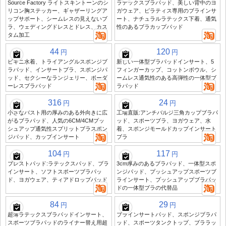
Source Factory ライトスキントーンのシ
ラテックスブラパッド、美しい背中のヨ
リコン胸ステッカー、ギャザーリングア
ガウェア、ピラティス専用のブラインサ
ップサポート、シームレスの見えないブ
ート、ナチュラルラテックス下着、通気
ラ、ウェディングドレスとドレス、カス
性のあるブラカップパッド
タム加工
44
120
円
円
ビキニ水着、トライアングルスポンジブ
新しい一体型ブラパッドインサート、5
ラパッド、インサートブラ、スポンジパ
フィンガーカップ、コットンボウル、シ
ッド、セクシーなランジェリー、ボーダ
ームレス通気性のある高弾性の一体型ブ
ーレスブラパッド
ラパッド
316
24
円
円
小さなバスト用の厚みのある外向きに広
工場直販:アンチバルジ三角カップブラパ
がるブラパッド、人気の6CM/4CMプッ
ッド、スポーツブラ、ヨガウェア、水
シュアップ通気性スプリットブラスポン
着、スポンジモールドカップインサート
ジパッド、カップインサート
ブラ
104
117
円
円
ブレストパッド:ラテックスパッド、ブラ
3cm厚みのあるブラパッド、一体型スポ
インサート、ソフトスポーツブラパッ
ンジパッド、プッシュアップスポーツブ
ド、ヨガウェア、ティアドロップパッド
ラインサート、プッシュアップブラパッ
ドの一体型ブラの代替品
84
29
円
円
超薄ラテックスブラパッドインサート、
ブラインサートパッド、スポンジブラパ
スポーツブラパッドのライナー替え用超
ッド、スポーツタンクトップ、ブララッ