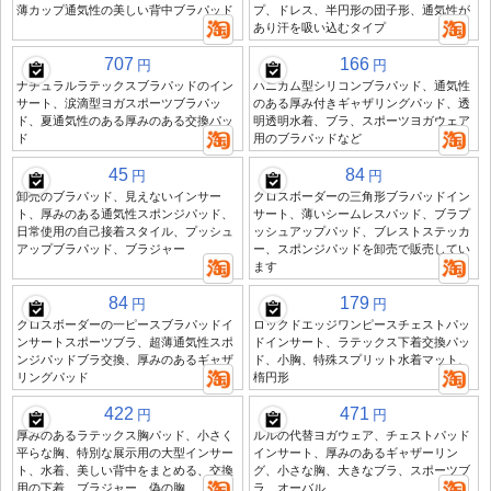
薄カップ通気性の美しい背中ブラパッド
プ、ドレス、半円形の団子形、通気性が
あり汗を吸い込むタイプ
707
166
円
円
ナチュラルラテックスブラパッドのイン
ハニカム型シリコンブラパッド、通気性
サート、涙滴型ヨガスポーツブラパッ
のある厚み付きギャザリングパッド、透
ド、夏通気性のある厚みのある交換パッ
明透明水着、ブラ、スポーツヨガウェア
ド
用のブラパッドなど
45
84
円
円
卸売のブラパッド、見えないインサー
クロスボーダーの三角形ブラパッドイン
ト、厚みのある通気性スポンジパッド、
サート、薄いシームレスパッド、ブラプ
日常使用の自己接着スタイル、プッシュ
ッシュアップパッド、ブレストステッカ
アップブラパッド、ブラジャー
ー、スポンジパッドを卸売で販売してい
ます
84
179
円
円
クロスボーダーの一ピースブラパッドイ
ロックドエッジワンピースチェストパッ
ンサートスポーツブラ、超薄通気性スポ
ドインサート、ラテックス下着交換パッ
ンジパッドブラ交換、厚みのあるギャザ
ド、小胸、特殊スプリット水着マット、
リングパッド
楕円形
422
471
円
円
厚みのあるラテックス胸パッド、小さく
ルルの代替ヨガウェア、チェストパッド
平らな胸、特別な展示用の大型インサー
インサート、厚みのあるギャザーリン
ト、水着、美しい背中をまとめる、交換
グ、小さな胸、大きなブラ、スポーツブ
用の下着、ブラジャー、偽の胸
ラ、オーバル