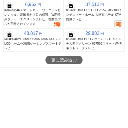
6,962
37,513
円
円
Konkaの4Kスマートネットワークテレビ
8K Ace Ultra HD LCD TV 5575/85/100イ
レンタル、高齢者向け目の保護、WiFi音
ンチスマートホーム 大画面ホテル KTV
声フラットスクリーンテレビ、複数モデ
防爆テレビ
ルが用意されています
48,817
29,882
円
円
MIUI/Xiaomi L55M7-EA55 4A55 43インチ
8K Ace Ultra HD TV ホームLCD100イン
LCDホーム4K高清ゲーミングスマートテ
チ大型スクリーン 657585スマートWi-Fi
レビ
ネットワークテレビ
更に読み込む