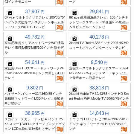
42インチモニター
ーク
37,907
29,841
円
円
8K Ace ウルトラクリアテレビ 100/85/75/
8K ace 高精細液晶テレビ、100インチネ
65インチの防爆フルスクリーンホームネ
ットワークスマートLCD画面657585ホー
ットワークWIFl LCDテレビ
ムリビングルームテレビ
49,782
40,278
円
円
家庭用8K超クリアネットワークWiFi液晶
Xiaomi TV Redmi A55インチ 2025 4K HD
テレビ 50/55/65/75/85/100インチ 新モデ
スマートボイスインターネットテレビ
ル
54,641
9,540
円
円
家庭用Ultra HDスマートネットワークWi
宣傑エースウルトラクリアスマート32/4
Fi50/55/65/75/85/100インチの新しいLCD
6/50/55/65/75インチスマートネットワー
テレビ
ク音声ホーム液晶テレビ
9,802
38,818
円
円
ハイザー/ハイシャー32/43/50/55インチ
Xiaomi Mobile TV 32/43/55インチ HD Sm
高精細ネットワークLCDテレビ、高齢者
art Redmi WiFi Mobile TV 50/65/75インチ
向け壁掛け
36,965
14,843
円
円
スカイワースカラーテレビ 43インチ 25
チゴ チゴ LCD テレビ 28/32/39/43/50/55
K3 スマートWiFiスクリーンプロジェクシ
インチ ネットワーク 60 HD 65/70/75イ
ョン LCD本物の高齢者向けテレビ
ンチ