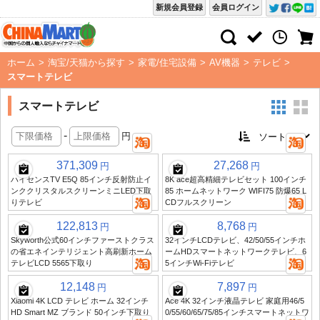
新規会員登録
会員ログイン
ホーム
>
淘宝/天猫から探す
>
家電/住宅設備
>
AV機器
>
テレビ
>
スマートテレビ
スマートテレビ
-
円
371,309
27,268
円
円
ハイセンスTV E5Q 85インチ反射防止イ
8K ace超高精細テレビセット 100インチ
ンククリスタルスクリーンミニLED下取
85 ホームネットワーク WIFI75 防爆65 L
りテレビ
CDフルスクリーン
122,813
8,768
円
円
Skyworth公式60インチファーストクラス
32インチLCDテレビ、42/50/55インチホ
の省エネインテリジェント高刷新ホーム
ームHDスマートネットワークテレビ、6
テレビLCD 5565下取り
5インチWi-Fiテレビ
12,148
7,897
円
円
Xiaomi 4K LCD テレビ ホーム 32インチ
Ace 4K 32インチ液晶テレビ 家庭用46/5
HD Smart MZ ブランド 50インチ下取り
0/55/60/65/75/85インチスマートネットワ