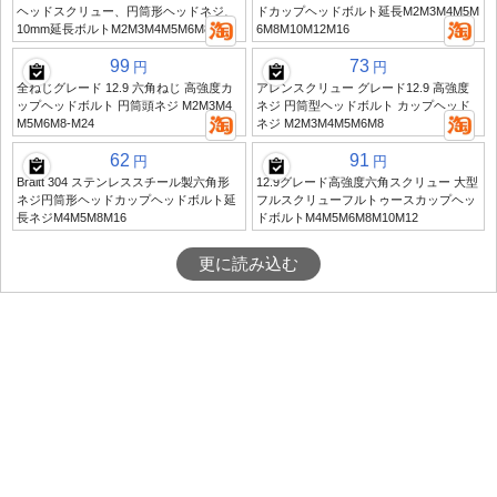
ヘッドスクリュー、円筒形ヘッドネジ、
ドカップヘッドボルト延長M2M3M4M5M
10mm延長ボルトM2M3M4M5M6M8
6M8M10M12M16
99
73
円
円
全ねじグレード 12.9 六角ねじ 高強度カ
アレンスクリュー グレード12.9 高強度
ップヘッドボルト 円筒頭ネジ M2M3M4
ネジ 円筒型ヘッドボルト カップヘッド
M5M6M8-M24
ネジ M2M3M4M5M6M8
62
91
円
円
Braitt 304 ステンレススチール製六角形
12.9グレード高強度六角スクリュー 大型
ネジ円筒形ヘッドカップヘッドボルト延
フルスクリューフルトゥースカップヘッ
長ネジM4M5M8M16
ドボルトM4M5M6M8M10M12
更に読み込む