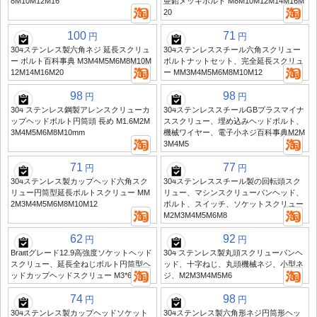
8M10M12M16
亜鉛メッキボルト M8M10M12M14M16M
20
100
71
円
円
304ステンレス製六角ネジ 延長スクリュ
304ステンレススチール六角スクリュー
ー ボルト百科事典 M3M4M5M6M8M10M
ボルトナットセット、完全延長スクリュ
12M14M16M20
ー MM3M4M5M6M8M10M12
98
98
円
円
304 ステンレス鋼製アレンスクリューカ
304ステンレススチールGBプラスマイナ
ップヘッドボルト円筒頭 長め M1.6M2M
ススクリュー、埋め込みヘッドボルト、
3M4M5M6M8M10mm
機械ワイヤー、電子小ネジ百科事典M2M
3M4M5
71
77
円
円
304ステンレス製カップヘッド六角スク
304ステンレススチール製の回転頭スク
リュー円筒型延長ボルトスクリュー MM
リュー、マシンスクリューパンヘッド、
2M3M4M5M6M8M10M12
ボルト、スイッチ、ソケットスクリュー
M2M3M4M5M6M8
62
92
円
円
Braittグレード12.9高強度ソケットヘッド
304 ステンレス製丸頭スクリューパンヘ
スクリュー、延長全ねじボルト円筒型ヘ
ッド、十字ねじ、丸頭機械ネジ、小型ネ
ッドカップヘッドスクリュー M3*6X8
ジ、M2M3M4M5M6
74
98
円
円
304ステンレス製カップヘッドソケット
304ステンレス製六角形ネジ円筒形ヘッ