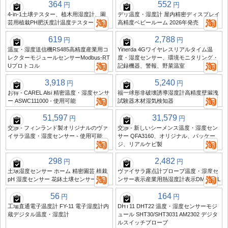
364
552
円
円
4-in-1土壌テスター、植木用湿度計、園
デリ温度・湿度計 屋内精密ディスプレイ
芸用植栽PH肥沃度計温度テスター
高精度ベビールーム 2026年発売
619
2,788
円
円
温度・湿度送信機RS485高精度産業用コ
Yinerda 4Gワイヤレスリアルタイム温
レクターモジュールセンサーModbus-RT
度・湿度センサー、環境モニタリング・
Uプロトコル
記録機器、警報、野菜温室
3,918
5,240
円
円
お得 - CAREL Alsi 精密温度・湿度センサ
福一球形非破壊誘導湿度計高精度壁漏洩
ー ASWC111000 - 使用可能
試験器木材湿気検知器
51,597
31,579
円
円
交渉 - フィンランド製オリジナルのヴァ
交渉 - 新しいシーメンス温度・湿度セン
イサラ温度・湿度センサー - 使用可能
サー QFA3160、オリジナル、パッケー
ジ、リアルケビ製
298
2,482
円
円
土壌湿度センサー ホーム 精密園芸 植栽
ヴァイサラ露点計プローブ温度・湿度セ
pH 湿度センサー 花鉢土壌センサー
ンサー表示産業用熱湿度計表示DMT143L
56
164
円
円
工場直通電子温度計 FY-11 電子湿度計内
DHT11 DHT22 温度・湿度センサーモジ
蔵デジタル温度・湿度計
ュール SHT30/SHT3031 AM2302 デジタ
ルスイッチプローブ