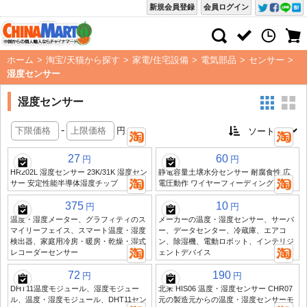
新規会員登録
会員ログイン
ホーム
>
淘宝/天猫から探す
>
家電/住宅設備
>
電気部品
>
センサー
>
湿度センサー
湿度センサー
-
円
27
60
円
円
HR202L 湿度センサー 23K/31K 湿度セン
静電容量土壌水分センサー 耐腐食性 広
サー 安定性能半導体湿度チップ
電圧動作 ワイヤーフィーディング
375
10
円
円
温度・湿度メーター、グラフィティのス
メーカーの温度・湿度センサー、サーバ
マイリーフェイス、スマート温度・湿度
ー、データセンター、冷蔵庫、エアコ
検出器、家庭用冷房・暖房・乾燥・湿式
ン、除湿機、電動ロボット、インテリジ
レコーダーセンサー
ェントデバイス
72
190
円
円
DHT11温度モジュール、湿度モジュー
北来 HIS06 温度・湿度センサー CHR07
ル、温度・湿度モジュール、DHT11セン
元の製造元からの温度・湿度センサーモ