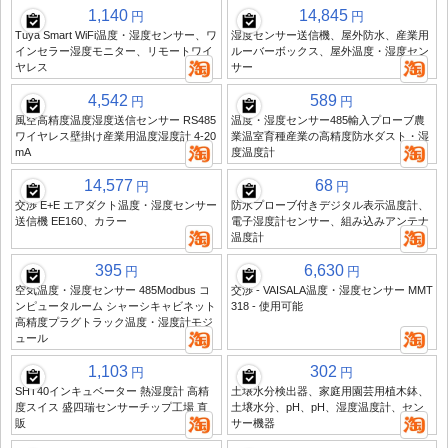
1,140
14,845
円
円
Tuya Smart WiFi温度・湿度センサー、ワ
湿度センサー送信機、屋外防水、産業用
インセラー湿度モニター、リモートワイ
ルーバーボックス、屋外温度・湿度セン
ヤレス
サー
4,542
589
円
円
風空高精度温度湿度送信センサー RS485
温度・湿度センサー485輸入プローブ農
ワイヤレス壁掛け産業用温度湿度計 4-20
業温室育種産業の高精度防水ダスト・湿
mA
度温度計
14,577
68
円
円
交渉 E+E エアダクト温度・湿度センサー
防水プローブ付きデジタル表示温度計、
送信機 EE160、カラー
電子湿度計センサー、組み込みアンテナ
温度計
395
6,630
円
円
空気温度・湿度センサー 485Modbus コ
交渉 - VAISALA温度・湿度センサー MMT
ンピュータルーム シャーシキャビネット
318 - 使用可能
高精度プラグトラック温度・湿度計モジ
ュール
1,103
302
円
円
SHT40インキュベーター 熱湿度計 高精
土壌水分検出器、家庭用園芸用植木鉢、
度スイス 盛四瑞センサーチップ工場 直
土壌水分、pH、pH、湿度温度計、セン
販
サー機器