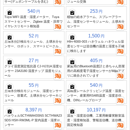
サー(デュポンケーブルを含む)
ジュール交換
540
253
円
円
Tuya WIFI 温度・湿度メーター、Tuya
植物の給水アラーム、スプレーアラー
スマートセンサー、Zigbee 温度・湿度ワ
ム、湿度センサーモジュール、土壌水分
イヤレスリモート検知器
センサー
52
1,500
円
円
土壌水分計検出モジュール、土壌水分セ
HIH-4000-003 ハネウェル ハネウェル湿
ンサー、ロボット、スマートビークル
度センサーは送信機の温度と湿度を正確
に検出します
27
405
円
円
クライ湿度測定抵抗器 CJ-HJ31A 湿度セ
家庭用のBluetooth温度計と赤ちゃん部屋
ンサー 23A3180 湿度チップ 湿度モジュ
用の高精度電子湿度センサーがMijiaアプ
ール
リに統合されています
55
540
円
円
土壌水分検出モジュール、湿度センサー
高精度レールクリッピング温度・湿度セ
リレー、容量式、土壌水分センサーモジ
ンサー、産業用RS485温度・湿度送信
ュール
機、DINレールプローブ
8,397
10,197
円
円
ハネウェルSCTHWA43SNS SCTHWA23
温度・湿度送信機、工業用耐爆実験室温
SDS HSH-RM3ML-P 室内温度・湿度セ
度・湿度検知器、警報送信機、送信機、
ンサー
固定検知器