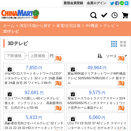
新規会員登録
会員ログイン
ホーム
>
淘宝/天猫から探す
>
家電/住宅設備
>
AV機器
>
テレビ
>
3Dテレビ
3Dテレビ
-
円
7,850
49,964
円
円
小型HD:21スマートネットワークLCDデ
家庭用8K超クリアネットワークWiFi液晶
ジタルテレビセット 32インチ 19歳 高齢
テレビ 50/55/65/75/85/100インチ 新モデ
者 24歳 自宅 26 ワイヤレスWi-Fi
ル
92,681
9,575
円
円
スカイワースの新しい60インチテレビ、
宣傑エースウルトラクリアスマート32/4
省エネ、インテリジェント、高刷新率住
6/50/55/65/75インチスマートネットワー
宅、公式のテレビ55 65
ク音声ホーム液晶テレビ
5,433
6,060
円
円
高齢者住宅向けモバイルテレビ 32インチ
LCD TV 19 3132 37 42インチ スマートイ
19 21 22 24 32 HDスマートネットワーク
ンターネットテレビ ホテルオフィスビル