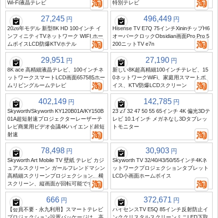
Wi-Fi液晶テレビ
特別テレビ
27,245
496,449
円
円
2026年モデル 新型8K HD 100インチ イ
Hisense TV E7Q 75インチXininチップH6
ンフィニティTVネットワーク WIFI ホー
オーバークロックObsidian画面Pro Pro 5
ムボイスLCD防爆KTVホテル
200ニットTV e7n
29,951
27,190
円
円
8K ace 高精細液晶テレビ、100インチネ
新しい8K超高精細100インチテレビ、15
ットワークスマートLCD画面657585ホー
0ネットワークWiFi、家庭用スマートボ
ムリビングルームテレビ
イス、KTV防爆LCDスクリーン
402,149
142,785
円
円
Skyworth/Skyworth KY120B01A/KY150B
23 27 32 47 50 55 65インチ 4K 偏光3Dテ
01A超短射速プロジェクターレーザーテ
レビ 10.1インチ メガネなし3Dタブレッ
レビ商業用ビデオ会議4Kハイエンド超短
トモニター
射速
78,498
30,903
円
円
Skyworth Art Mobile TV 壁紙 テレビ カジ
Skyworth TV 32/40/43/50/55インチ4Kネ
ュアルスクリーン ガールフレンドマシン
ットワークプロジェクションタブレット
高精細スクリーンプロジェクション、横
LCD小画面ホームボイス
スクリーン、縦画面が回転可能です
666
372,671
円
円
【会員不要 - 永九利用】スマートテレビ
ハイセンスTV E5Q 85インチ反射防止イ
プロジェクション設置パッケージは、高
ンククリスタルスクリーンミニLED下取