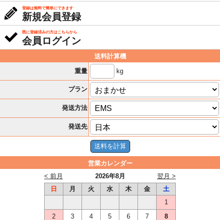
登録は無料で簡単にできます
新規会員登録
既に登録済みの方はこちらから
会員ログイン
送料計算機
kg
重量
プラン
発送方法
発送先
営業カレンダー
< 前月
2026年8月
翌月 >
日
月
火
水
木
金
土
1
2
3
4
5
6
7
8