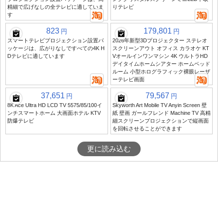
精細で広げなしの全テレビに適していま
りテレビ
す
823
179,801
円
円
スマートテレビプロジェクション設置パ
2026年新型3Dプロジェクター ステレオ
ッケージは、広がりなしですべての4K H
スクリーンアウト オフィス カラオケ KT
Dテレビに適しています
Vオールインワンマシン 4K ウルトラHD
デイタイムホームシアター ホームベッド
ルーム 小型ホログラフィック裸眼レーザ
ーテレビ画面
37,651
79,567
円
円
8K Ace Ultra HD LCD TV 5575/85/100イ
Skyworth Art Mobile TV Anyin Screen 壁
ンチスマートホーム 大画面ホテル KTV
紙 壁画 ガールフレンド Machine TV 高精
防爆テレビ
細スクリーンプロジェクションで縦画面
を回転させることができます
更に読み込む