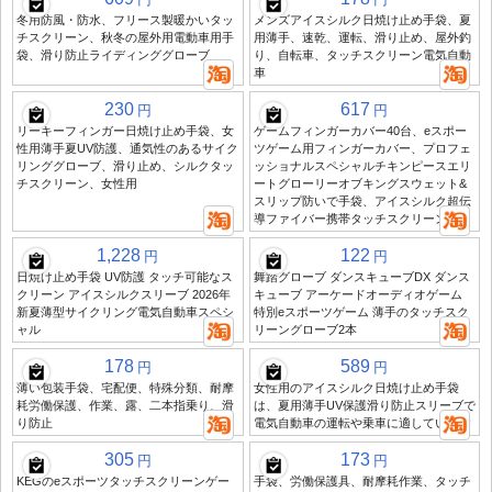
冬用防風・防水、フリース製暖かいタッ
メンズアイスシルク日焼け止め手袋、夏
チスクリーン、秋冬の屋外用電動車用手
用薄手、速乾、運転、滑り止め、屋外釣
袋、滑り防止ライディンググローブ
り、自転車、タッチスクリーン電気自動
車
230
617
円
円
リーキーフィンガー日焼け止め手袋、女
ゲームフィンガーカバー40台、eスポー
性用薄手夏UV防護、通気性のあるサイク
ツゲーム用フィンガーカバー、プロフェ
リンググローブ、滑り止め、シルクタッ
ッショナルスペシャルチキンピースエリ
チスクリーン、女性用
ートグローリーオブキングスウェット&
スリップ防いで手袋、アイスシルク超伝
導ファイバー携帯タッチスクリーン
1,228
122
円
円
日焼け止め手袋 UV防護 タッチ可能なス
舞踏グローブ ダンスキューブDX ダンス
クリーン アイスシルクスリーブ 2026年
キューブ アーケードオーディオゲーム
新夏薄型サイクリング電気自動車スペシ
特別eスポーツゲーム 薄手のタッチスク
ャル
リーングローブ2本
178
589
円
円
薄い包装手袋、宅配便、特殊分類、耐摩
女性用のアイスシルク日焼け止め手袋
耗労働保護、作業、露、二本指乗り、滑
は、夏用薄手UV保護滑り防止スリーブで
り防止
電気自動車の運転や乗車に適しています
305
173
円
円
KEGのeスポーツタッチスクリーンゲー
手袋、労働保護具、耐摩耗作業、タッチ