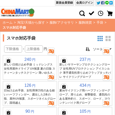
新規会員登録
会員ログイン
ホーム
>
淘宝/天猫から探す
>
服飾/アクセサリ
>
服飾雑貨
>
手袋
>
スマホ対応手袋
スマホ対応手袋
-
円
240
237
円
円
新しい日焼け止め手袋 ミッドレングス
新しいサマーサンプロテクショングロー
女性用屋外ドライブ UV保護 夏の日陰 ス
ブ 女性用UVプロテクション アイスシル
ティーンタッチスクリーン 薄いゆるさ
ク 薄手通気性滑り止めフラップタッチバ
レ サイクリンググローブ
126
434
円
円
日焼け止め手袋、女性用弾力性のある細
夏用サイクリング用ハーフフィンガーグ
いハーフフィンガー、露出した2本の
ローブ、滑り止め、衝撃吸収、通気性の
指、屋外UV保護、スポーツネイルグロー
ある屋外釣り、スポーツ、ロード、マウ
ブ、国境越え
ンテンバイク用グローブ
90
105
円
円