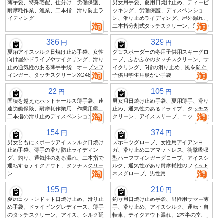
薄手袋、特殊宅配、仕分け、労働保護、
男女用手袋、夏用日焼け止め、ティーピ
耐摩耗作業、漁業、二本指、滑り防止ラ
ッキング、労働保護、ディスペンショ
イディング
ン、滑り止めライディング、屋外漏れ、
二本指分割式タッチスクリーン、薄手袋
386
329
円
円
夏用アイスシルク日焼け止め手袋、女性
クロスボーダーの冬用子供用スキーグロ
向け屋外ドライブやサイクリング、滑り
ーブ、ふかふかのタッチスクリーン、サ
止め通気性のある薄手手袋、オープンフ
イクリング、5指の滑り止め、風を防ぐ
ィンガー、タッチスクリーンXG48
子供用学生用暖かい手袋
22
105
円
円
国境を越えたホットセールス薄手袋、速
男女用日焼け止め手袋、夏用薄手、滑り
達労働保険、耐摩耗作業用、作業用露、
止め、通気性のあるドライブ、タッチス
二本指の滑り止めディスペンション手袋
クリーン、アイススリーブ、ニット手袋
154
374
円
円
男女ともにスポーツアイスシルク日焼け
スポーツグローブ、女性用アイアンヨ
止め手袋、薄手の滑り防止ライディン
ガ、滑り止めエアマットレス、衝撃吸収
グ、釣り、通気性のある漏れ、二本指で
型ハーフフィンガーグローブ、アイスシ
運転するテイクアウト、タッチスクリー
ルク、通気性があり耐摩耗性のフィット
ン
ネスグローブ、男性用
195
210
円
円
夏のコットンドット日焼け止め、滑り止
釣り用日焼け止め手袋、男性用サマー薄
め手袋、ドライビングレディース、薄手
手、滑り止め、アイスシルク、運転・自
のタッチスクリーン、アイス、シルク延
転車、テイクアウト漏れ、2本半の指、