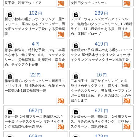
長手袋、卸売アウトドア
女性用タッチスクリーン
102
239
円
円
新しい秋冬の暖かいサイクリング、屋外
メンズ・ウィメンズのゴムアイスシル
フリース、厚みのあるピューレザー、男
ク、無地色のタッチスクリーン、UV遮断
女用タッチスクリーン手袋による労働保
ライト、軽い通気性のある指、滑り止
護
め、運転用グローブ
4
419
円
円
急ぎの荷造り、特別な手袋、指を二本露
冬用暖かい手袋 厚みのある暖かいユニセ
出させる、働く男女、釣り、タッチスク
ックス 屋外防水サイクリング スキー サ
リーン、労働保護具、耐摩耗性、滑り止
イクリング タッチスクリーン風防手袋
め、テイクアウト乗車
22
16
円
円
作業現場でのタッチスクリーン耐摩耗ニ
二本指手袋、薄手サイクリング、釣り、
トリル手袋、滑り防止浸水、作業メーカ
滑り止めテイクアウト、職人技、運転、
ー卸売のN518労働保護手袋
タッチスクリーン、男女用ハーフフィン
ガー日焼け止め、春と夏の日焼け止めを
紹介します
692
921
円
円
冬用手袋 女性用フリース 防風防水スキ
冬用暖かい手袋、韓国版、女性用フリー
ー手袋 タッチスクリーン 屋外サイクリ
ス、厚みのあるサイクリング、五指触り
ング電動自転車手袋 厚み
スクリーン、防寒綿手袋
609
178
円
円