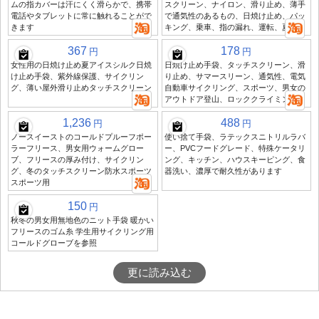
ムの指カバーは汗にくく滑らかで、携帯
スクリーン、ナイロン、滑り止め、薄手
電話やタブレットに常に触れることがで
で通気性のあるもの、日焼け止め、パッ
きます
キング、乗車、指の漏れ、運転、夏
367
178
円
円
女性用の日焼け止め夏アイスシルク日焼
日焼け止め手袋、タッチスクリーン、滑
け止め手袋、紫外線保護、サイクリン
り止め、サマースリーン、通気性、電気
グ、薄い屋外滑り止めタッチスクリーン
自動車サイクリング、スポーツ、男女の
アウトドア登山、ロッククライミング
1,236
488
円
円
ノースイーストのコールドプルーフポー
使い捨て手袋、ラテックスニトリルラバ
ラーフリース、男女用ウォームグロー
ー、PVCフードグレード、特殊ケータリ
ブ、フリースの厚み付け、サイクリン
ング、キッチン、ハウスキーピング、食
グ、冬のタッチスクリーン防水スポーツ
器洗い、濃厚で耐久性があります
スポーツ用
150
円
秋冬の男女用無地色のニット手袋 暖かい
フリースのゴム糸 学生用サイクリング用
コールドグローブを参照
更に読み込む