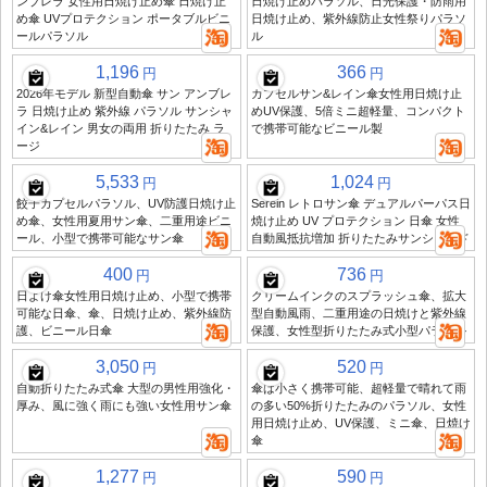
ンブレラ 女性用日焼け止め傘 日焼け止
日焼け止めパラソル、日光保護・防雨用
め傘 UVプロテクション ポータブルビニ
日焼け止め、紫外線防止女性祭りパラソ
ールパラソル
ル
1,196
366
円
円
2026年モデル 新型自動傘 サン アンブレ
カプセルサン&レイン傘女性用日焼け止
ラ 日焼け止め 紫外線 パラソル サンシャ
めUV保護、5倍ミニ超軽量、コンパクト
イン&レイン 男女の両用 折りたたみ ラ
で携帯可能なビニール製
ージ
5,533
1,024
円
円
餃子カプセルパラソル、UV防護日焼け止
Serein レトロサン傘 デュアルパーパス日
め傘、女性用夏用サン傘、二重用途ビニ
焼け止め UV プロテクション 日傘 女性
ール、小型で携帯可能なサン傘
自動風抵抗増加 折りたたみサンシェード
400
736
円
円
日よけ傘女性用日焼け止め、小型で携帯
クリームインクのスプラッシュ傘、拡大
可能な日傘、傘、日焼け止め、紫外線防
型自動風雨、二重用途の日焼けと紫外線
護、ビニール日傘
保護、女性型折りたたみ式小型パラソル
3,050
520
円
円
自動折りたたみ式傘 大型の男性用強化・
傘は小さく携帯可能、超軽量で晴れて雨
厚み、風に強く雨にも強い女性用サン傘
の多い50%折りたたみのパラソル、女性
用日焼け止め、UV保護、ミニ傘、日焼け
傘
1,277
590
円
円