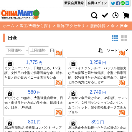
新規会員登録
会員ログイン
ホーム
>
淘宝/天猫から探す
>
服飾/アクセサリ
>
服飾雑貨
>
傘
>
日傘
日傘
-
円
1,775
3,259
円
円
カプセルパラソル、日焼け止め、UV保
ベイメイチタンシルバーパラソル超強力
護、女性用の小型で携帯可能な傘、晴れ
な日光保護と紫外線保護、小型で携帯可
た日と雨の日のビニール五重サン傘
能、50%折りたたみ式の日光傘で、日光
と雨の両方に対応します
580
2,749
円
円
1つ買うと1つ無料、大型強化自動傘、日
左都サン傘日焼け止め、UV防護、サンシ
光・雨折りたたみ式の学生傘、日焼け止
ェード、女性用サンシャイン&レイン、
め、日傘、UV保護
五つポケット、超小型軽量ポータブルカ
プセル
801
891
円
円
2025年新製品 超軽量コンパクト サンア
反跳防止全自動折りたたみ式日焼け止め