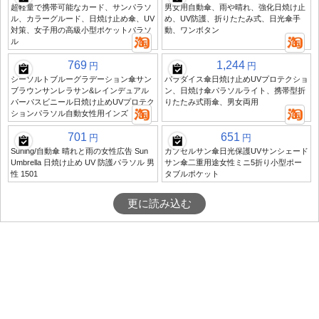
超軽量で携帯可能なカード、サンパラソ
男女用自動傘、雨や晴れ、強化日焼け止
ル、カラーグルード、日焼け止め傘、UV
め、UV防護、折りたたみ式、日光傘手
対策、女子用の高級小型ポケットパラソ
動、ワンボタン
ル
769
1,244
円
円
シーソルトブルーグラデーション傘サン
パラダイス傘日焼け止めUVプロテクショ
ブラウンサンレラサン&レインデュアル
ン、日焼け傘パラソルライト、携帯型折
パーパスビニール日焼け止めUVプロテク
りたたみ式雨傘、男女両用
ションパラソル自動女性用インズ
701
651
円
円
Suning/自動傘 晴れと雨の女性広告 Sun
カプセルサン傘日光保護UVサンシェード
Umbrella 日焼け止め UV 防護パラソル 男
サン傘二重用途女性ミニ5折り小型ポー
性 1501
タブルポケット
更に読み込む