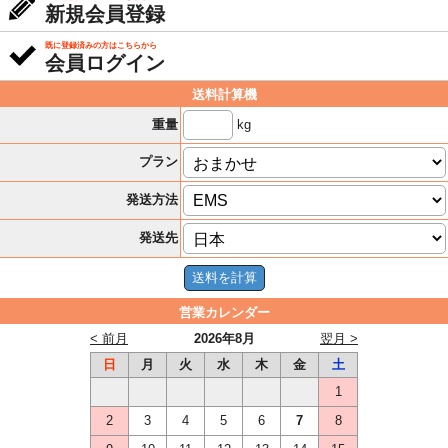
新規会員登録
既に登録済みの方はこちらから
会員ログイン
送料計算機
kg
重量
プラン
発送方法
発送先
営業カレンダー
< 前月
2026年8月
翌月 >
日
月
火
水
木
金
土
1
2
3
4
5
6
7
8