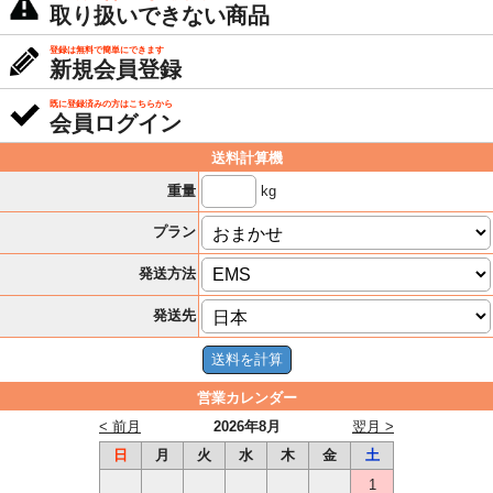
取り扱いできない商品
登録は無料で簡単にできます
新規会員登録
既に登録済みの方はこちらから
会員ログイン
送料計算機
kg
重量
プラン
発送方法
発送先
営業カレンダー
< 前月
2026年8月
翌月 >
日
月
火
水
木
金
土
1