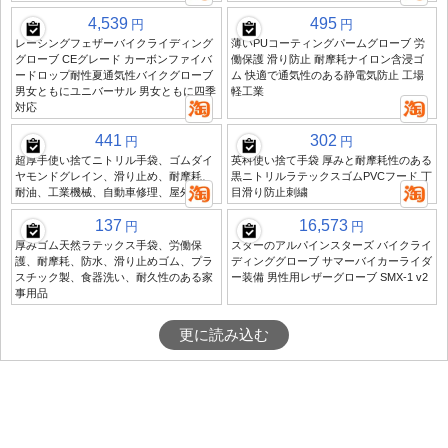
4,539
495
円
円
レーシングフェザーバイクライディング
薄いPUコーティングパームグローブ 労
グローブ CEグレード カーボンファイバ
働保護 滑り防止 耐摩耗ナイロン含浸ゴ
ードロップ耐性夏通気性バイクグローブ
ム 快適で通気性のある静電気防止 工場
男女ともにユニバーサル 男女ともに四季
軽工業
対応
441
302
円
円
超厚手使い捨てニトリル手袋、ゴムダイ
英科使い捨て手袋 厚みと耐摩耗性のある
ヤモンドグレイン、滑り止め、耐摩耗、
黒ニトリルラテックスゴムPVCフード 丁
耐油、工業機械、自動車修理、屋外作業
目滑り防止刺繍
137
16,573
円
円
厚みゴム天然ラテックス手袋、労働保
スターのアルパインスターズ バイクライ
護、耐摩耗、防水、滑り止めゴム、プラ
ディンググローブ サマーバイカーライダ
スチック製、食器洗い、耐久性のある家
ー装備 男性用レザーグローブ SMX-1 v2
事用品
更に読み込む