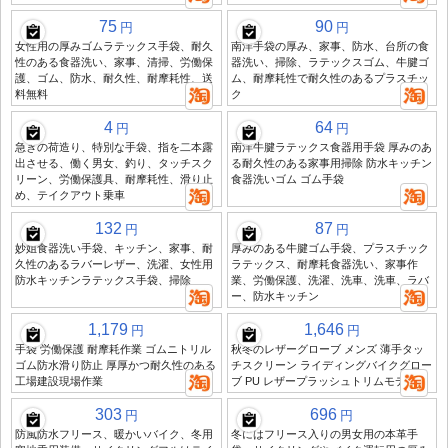
75
90
円
円
女性用の厚みゴムラテックス手袋、耐久
南洋手袋の厚み、家事、防水、台所の食
性のある食器洗い、家事、清掃、労働保
器洗い、掃除、ラテックスゴム、牛腱ゴ
護、ゴム、防水、耐久性、耐摩耗性、送
ム、耐摩耗性で耐久性のあるプラスチッ
料無料
ク
4
64
円
円
急ぎの荷造り、特別な手袋、指を二本露
南洋牛腱ラテックス食器用手袋 厚みのあ
出させる、働く男女、釣り、タッチスク
る耐久性のある家事用掃除 防水キッチン
リーン、労働保護具、耐摩耗性、滑り止
食器洗いゴム ゴム手袋
め、テイクアウト乗車
132
87
円
円
妙姐食器洗い手袋、キッチン、家事、耐
厚みのある牛腱ゴム手袋、プラスチック
久性のあるラバーレザー、洗濯、女性用
ラテックス、耐摩耗食器洗い、家事作
防水キッチンラテックス手袋、掃除
業、労働保護、洗濯、洗車、洗車、ラバ
ー、防水キッチン
1,179
1,646
円
円
手袋 労働保護 耐摩耗作業 ゴムニトリル
秋冬のレザーグローブ メンズ 薄手タッ
ゴム防水滑り防止 厚厚かつ耐久性のある
チスクリーン ライディングバイクグロー
工場建設現場作業
ブ PU レザープラッシュトリムモデル
303
696
円
円
防風防水フリース、暖かいバイク、冬用
冬にはフリース入りの男女用の本革手