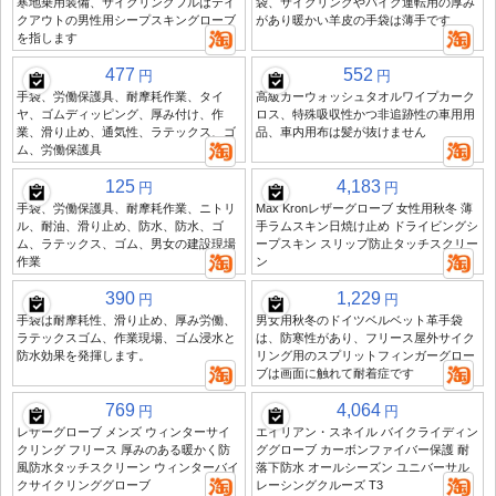
寒地乗用装備、サイクリングフルはテイ
袋、サイクリングやバイク運転用の厚み
クアウトの男性用シープスキングローブ
があり暖かい羊皮の手袋は薄手です
を指します
477
552
円
円
手袋、労働保護具、耐摩耗作業、タイ
高級カーウォッシュタオルワイプカーク
ヤ、ゴムディッピング、厚み付け、作
ロス、特殊吸収性かつ非追跡性の車用用
業、滑り止め、通気性、ラテックス、ゴ
品、車内用布は髪が抜けません
ム、労働保護具
125
4,183
円
円
手袋、労働保護具、耐摩耗作業、ニトリ
Max Kronレザーグローブ 女性用秋冬 薄
ル、耐油、滑り止め、防水、防水、ゴ
手ラムスキン日焼け止め ドライビングシ
ム、ラテックス、ゴム、男女の建設現場
ープスキン スリップ防止タッチスクリー
作業
ン
390
1,229
円
円
手袋は耐摩耗性、滑り止め、厚み労働、
男女用秋冬のドイツベルベット革手袋
ラテックスゴム、作業現場、ゴム浸水と
は、防寒性があり、フリース屋外サイク
防水効果を発揮します。
リング用のスプリットフィンガーグロー
ブは画面に触れて耐着症です
769
4,064
円
円
レザーグローブ メンズ ウィンターサイ
エイリアン・スネイル バイクライディン
クリング フリース 厚みのある暖かく防
ググローブ カーボンファイバー保護 耐
風防水タッチスクリーン ウィンターバイ
落下防水 オールシーズン ユニバーサル
クサイクリンググローブ
レーシングクルーズ T3