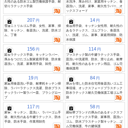
久性のある防水ゴム製労働保護手袋、耐
水洗浄、厚み付け、家庭用キッチン、食
切りラテックス手袋
器洗い、洗濯、家事、耐久性ラバー、オ
ックスフォード
207
14
円
円
雪蓮ニトリルゴム手袋、女性、家事、掃
食器用手袋、キッチン女性用、耐久性の
除、キッチン、食器洗い、洗濯、防水ゴ
あるラテックス、ゴムブラシ、食器洗
ム、丁青
い、洗濯、ゴム、家事、家庭用掃除、防
水保護
156
114
円
円
延長ラテックス手袋、キッチンラバー、
プラスチック製の牛腱ラテックス手袋、
厚みをつけたゴム製家庭用手袋、防水食
皿洗いや洗濯用、防水、滑り止め、耐摩
器洗い、洗濯、家事用手袋、卸売
耗、耐久性のあるキッチン用品、ゴム労
働保護用
19
84
円
円
家庭用食器洗い手袋、耐摩耗キッチン掃
厚みを増した防水住宅用食器洗いゴム工
除、ラバーラテックス洗濯、防水プラス
事現場、オックスフォードプラスチック
チックラバー製ラバー皿、ブラシグロー
防水ラテックス耐久労働保護工場ゴム手
ブ
袋
117
58
円
円
家事、キッチン、皿洗い、ラバーゴム手
羅樹華ブランドの厚みのあるオックスフ
袋、耐久性のある牛腱ラテックス、防水
ォードラテックス手袋、家事用、皿洗い
手袋、防水手袋、作業用卸売
ゴム、防水プラスチック製キッチン、ゴ
ム労働保護、牛の腱保護