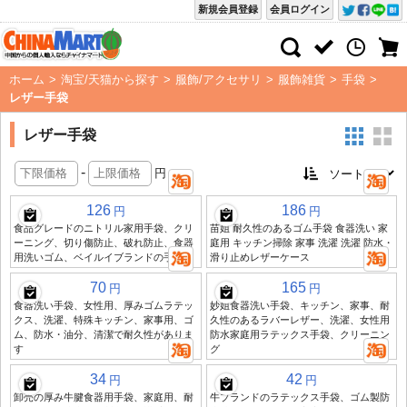
新規会員登録
会員ログイン
ホーム
>
淘宝/天猫から探す
>
服飾/アクセサリ
>
服飾雑貨
>
手袋
>
レザー手袋
レザー手袋
-
円
126
186
円
円
食品グレードのニトリル家用手袋、クリ
苗姐 耐久性のあるゴム手袋 食器洗い 家
ーニング、切り傷防止、破れ防止、食器
庭用 キッチン掃除 家事 洗濯 洗濯 防水・
用洗いゴム、ベイルイブランドの手袋
滑り止めレザーケース
70
165
円
円
食器洗い手袋、女性用、厚みゴムラテッ
妙姐食器洗い手袋、キッチン、家事、耐
クス、洗濯、特殊キッチン、家事用、ゴ
久性のあるラバーレザー、洗濯、女性用
ム、防水・油分、清潔で耐久性がありま
防水家庭用ラテックス手袋、クリーニン
す
グ
34
42
円
円
卸売の厚み牛腱食器用手袋、家庭用、耐
牛ブランドのラテックス手袋、ゴム製防