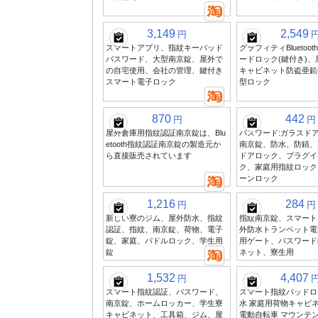
3,149
2,549
円
スマートアプリ、指紋キーパッド
グラフィティBluetoo
パスワード、大型南京錠、屋外で
ードロック(鍵付き)
の自宅使用、会社の管理、鍵付き
キャビネット防盗亜鉛
スマート電子ロック
型ロック
870
442
円
円
屋外倉庫用指紋認証南京錠は、Blu
パスワード:ガラスド
etooth指紋認証南京錠の製造元か
南京錠、防水、防錆、
ら直接販売されています
ドアロック、プラグイ
ク、家庭用指紋ロック
ーンロック
1,216
284
円
円
新しい寮のジム、屋外防水、指紋
指紋南京錠、スマート
認証、指紋、南京錠、荷物、電子
外防水トランペット電
錠、家庭、パドルロック、学生用
用ゲート、パスワード
錠
ネット、寮生用
1,532
4,407
円
スマート指紋認証、パスワード、
スマート指紋パッドロ
南京錠、ホームロッカー、学生寮
水 家庭用荷物キャビ
キャビネット、工具箱、ジム、屋
電動自転車 マウンテ