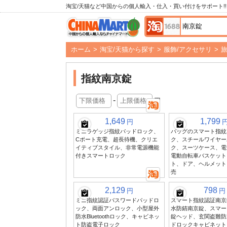
淘宝/天猫など中国からの個人輸入・仕入・買い付けをサポート!!
ホーム
>
淘宝/天猫から探す
>
服飾/アクセサリ
>
指紋南京錠
-
円
1,649
1,799
円
ミニラゲッジ指紋パッドロック、
バッグのスマート指紋
Cポート充電、超長待機、クリエ
ク、スチールワイヤー
イティブスタイル、非常電源機能
ク、スーツケース、電
付きスマートロック
電動自転車バスケット
ト、ドア、ヘルメット
売
2,129
798
円
円
ミニ指紋認証パスワードパッドロ
スマート指紋認証南京
ック、両面アンロック、小型屋外
水防錆南京錠、スマー
防水Bluetoothロック、キャビネッ
錠ヘッド、玄関盗難防
ト防盗電子ロック
ドロックキャビネット