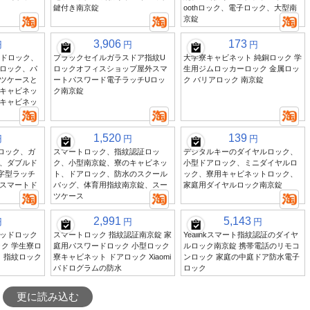
鍵付き南京錠
oothロック、電子ロック、大型南
京錠
3,906
173
円
円
円
パッドロック、
ブラックセイルガラスドア指紋U
大学寮キャビネット 純銅ロック 学
ロック、パ
ロックオフィスショップ屋外スマ
生用ジムロッカーロック 金属ロッ
ツケースと
ートパスワード電子ラッチUロッ
ク バリアロック 南京錠
キャビネッ
ク南京錠
キャビネッ
1,520
139
円
円
円
ロック、ガ
スマートロック、指紋認証ロッ
デジタルキーのダイヤルロック、
、ダブルド
ク、小型南京錠、寮のキャビネッ
小型ドアロック、ミニダイヤルロ
字型ラッチ
ト、ドアロック、防水のスクール
ック、寮用キャビネットロック、
スマートド
バッグ、体育用指紋南京錠、スー
家庭用ダイヤルロック南京錠
ツケース
2,991
5,143
円
円
円
ッドロック
スマートロック 指紋認証南京錠 家
Yealinkスマート指紋認証のダイヤ
ク 学生寮ロ
庭用パスワードロック 小型ロック
ルロック南京錠 携帯電話のリモコ
 指紋ロック
寮キャビネット ドアロック Xiaomi
ンロック 家庭の中庭ドア防水電子
パドログラムの防水
ロック
更に読み込む