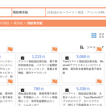
旅行用品
>
南京錠
>
指紋南京錠
1,215
5,068
円
円
円
パッドロッ
スマート指紋認証南京錠、電子屋
Tuyaスマート指紋認証南京錠、Blu
バックパッ
外防錆南京錠、パスワード盗難防
etoothアプリリモートパスワード
子ロック、
止キャビネットロック、落書き荷
解除、屋外防水倉庫防盗電子南京
キャビネッ
物錠、旅行ケースロック
錠
ロック、卸
795
5,338
円
円
錠、屋外防
指紋認証南京錠、家庭用電子南京
パスワード、指紋認証南京錠、大
ト電子南京
錠、手荷物ロック、スマート荷物
型オールロック、Tuya Bluetoothア
止パスワー
用ロック、保管室盗難防止ロッ
プリのスワイプ、カードスワイ
ク、ジムロッカー
プ、NFCドア防盗防水スマートロ