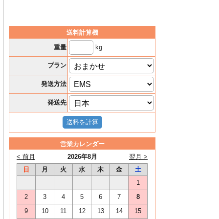
送料計算機
kg
重量
プラン
発送方法
発送先
営業カレンダー
< 前月
2026年8月
翌月 >
日
月
火
水
木
金
土
1
2
3
4
5
6
7
8
9
10
11
12
13
14
15