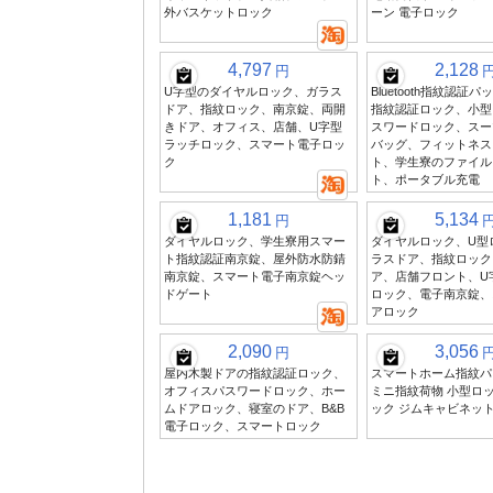
外バスケットロック
ーン 電子ロック
4,797
2,128
円
U字型のダイヤルロック、ガラス
Bluetooth指紋認証
ドア、指紋ロック、南京錠、両開
指紋認証ロック、小型
きドア、オフィス、店舗、U字型
スワードロック、スー
ラッチロック、スマート電子ロッ
バッグ、フィットネス
ク
ト、学生寮のファイル
ト、ポータブル充電
1,181
5,134
円
ダイヤルロック、学生寮用スマー
ダイヤルロック、U型
ト指紋認証南京錠、屋外防水防錆
ラスドア、指紋ロック
南京錠、スマート電子南京錠ヘッ
ア、店舗フロント、U
ドゲート
ロック、電子南京錠、
アロック
2,090
3,056
円
屋内木製ドアの指紋認証ロック、
スマートホーム指紋パ
オフィスパスワードロック、ホー
ミニ指紋荷物 小型ロッ
ムドアロック、寝室のドア、B&B
ック ジムキャビネット
電子ロック、スマートロック