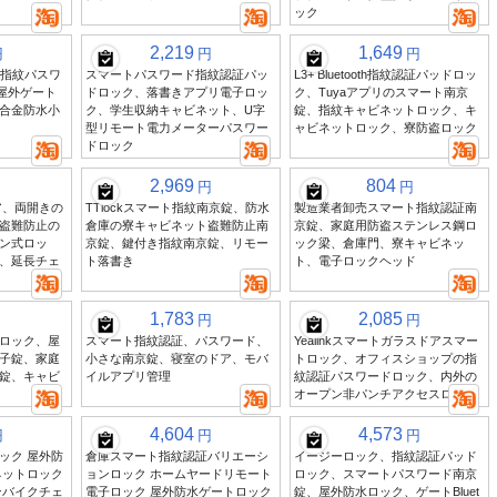
ック
2,219
1,649
円
円
円
th指紋パスワ
スマートパスワード指紋認証パッ
L3+ Bluetooth指紋認証パッドロッ
、屋外ゲート
ドロック、落書きアプリ電子ロッ
ク、Tuyaアプリのスマート南京
合金防水小
ク、学生収納キャビネット、U字
錠、指紋キャビネットロック、キ
型リモート電力メーターパスワー
ャビネットロック、寮防盗ロック
ドロック
2,969
804
円
円
ア、両開きの
TTlockスマート指紋南京錠、防水
製造業者卸売スマート指紋認証南
盗難防止の
倉庫の寮キャビネット盗難防止南
京錠、家庭用防盗ステンレス鋼ロ
ン式ロッ
京錠、鍵付き指紋南京錠、リモー
ック梁、倉庫門、寮キャビネッ
、延長チェ
ト落書き
ト、電子ロックヘッド
1,783
2,085
円
円
ロック、屋
スマート指紋認証、パスワード、
Yealinkスマートガラスドアスマー
子錠、家庭
小さな南京錠、寝室のドア、モバ
トロック、オフィスショップの指
錠、キャビ
イルアプリ管理
紋認証パスワードロック、内外の
オープン非パンチアクセスロック
4,604
4,573
円
円
円
ック 屋外防
倉庫スマート指紋認証バリエーシ
イージーロック、指紋認証パッド
ネットロック
ョンロック ホームヤードリモート
ロック、スマートパスワード南京
ンバイクチェ
電子ロック 屋外防水ゲートロック
錠、屋外防水ロック、ゲートBluet