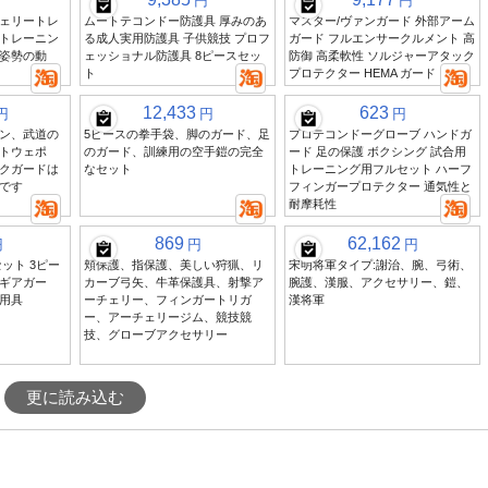
円
円
ェリートレ
ムートテコンドー防護具 厚みのあ
マスター/ヴァンガード 外部アーム
トレーニン
る成人実用防護具 子供競技 プロフ
ガード フルエンサークルメント 高
姿勢の動
ェッショナル防護具 8ピースセッ
防御 高柔軟性 ソルジャーアタック
ト
プロテクター HEMA ガード
12,433
623
円
円
円
ン、武道の
5ピースの拳手袋、脚のガード、足
プロテコンドーグローブ ハンドガ
トウェポ
のガード、訓練用の空手鎧の完全
ード 足の保護 ボクシング 試合用
クガードは
なセット
トレーニング用フルセット ハーフ
です
フィンガープロテクター 通気性と
耐摩耗性
869
62,162
円
円
円
ット 3ピー
頬保護、指保護、美しい狩猟、リ
宋明将軍タイプ:謝治、腕、弓術、
ギアガー
カーブ弓矢、牛革保護具、射撃ア
腕護、漢服、アクセサリー、鎧、
用具
ーチェリー、フィンガートリガ
漢将軍
ー、アーチェリージム、競技競
技、グローブアクセサリー
更に読み込む