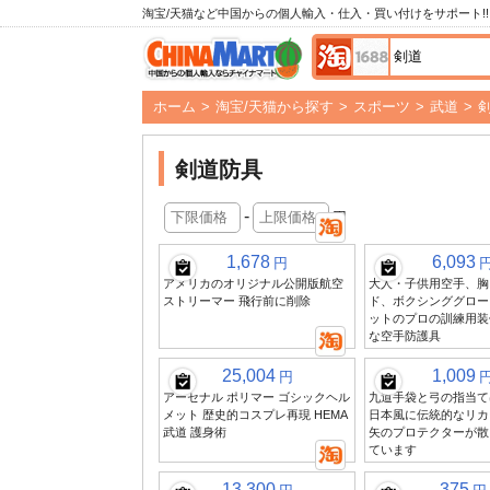
淘宝/天猫など中国からの個人輸入・仕入・買い付けをサポート!!
ホーム
>
淘宝/天猫から探す
>
スポーツ
>
武道
>
剣道防具
-
円
1,678
6,093
円
アメリカのオリジナル公開版航空
大人・子供用空手、胸
ストリーマー 飛行前に削除
ド、ボクシンググロー
ットのプロの訓練用装
な空手防護具
25,004
1,009
円
アーセナル ポリマー ゴシックヘル
九道手袋と弓の指当て
メット 歴史的コスプレ再現 HEMA
日本風に伝統的なリカ
武道 護身術
矢のプロテクターが散
ています
13,300
375