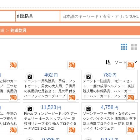
剣道
>
剣道防具
462
780
円
円
円
と脚のガー
テコンドー用防護具、手袋、フッ
テコンドー防護具、9ピースセッ
ブ、三つセ
トガード、男女の大人用、子供用
ト、一度の成形ヘルメット、実技
備、実用的
の実用的な足首当て、足の甲付き
競技用の特殊防具、ハンドガー
ハーフフィンガーグローブ
ド、ハンドガード、フットガード
11,523
4,758
円
円
円
は、牛革の
Fivics フィンガーガード ボウ アー
ソーンアーマー 男性・女性のレー
ーブ複合弓
チェリー ホース ヒップレザー 競
シングバイクベスト 衝撃防止 落下
りばめられ
技用リカーブボウ 輸入プロテクタ
防止胸部プロテクター 防具 防具
ー FIVICS SK1 SK2
サイクリングウェア
9,385
9,177