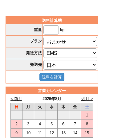
送料計算機
kg
重量
プラン
発送方法
発送先
営業カレンダー
< 前月
2026年8月
翌月 >
日
月
火
水
木
金
土
1
2
3
4
5
6
7
8
9
10
11
12
13
14
15