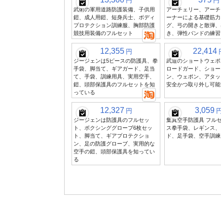
円
円
武術の軍用道路防護装備、子供用
アーチェリー、アーチ
鎧、成人用鎧、短身兵士、ボディ
ーナーによる基礎筋力
プロテクション訓練服、胸部防護
グ、弓の開きと散弾、
競技用装備のフルセット
き、弾性バンドの練習
12,355
22,414
円
ジージェンは5ピースの防護具、拳
武道のショートウェポ
手袋、脚当て、ギアガード、足当
ロードガード、ショー
て、手袋、訓練用具、実用空手、
ン、ウェポン、アタッ
鎧、頭部保護具のフルセットを知
安全かつ取り外し可能
っている
12,327
3,059
円
ジージェンは防護具のフルセッ
集真空手防護具 フルセ
ト、ボクシンググローブ6枚セッ
ス拳手袋、レギンス、
ト、脚当て、ギアプロテクショ
ド、足手袋、空手訓練
ン、足の防護グローブ、実用的な
空手の鎧、頭部保護具を知ってい
る