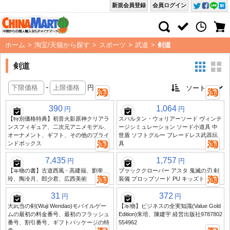
新規会員登録
会員ログイン
ホーム
>
淘宝/天猫から探す
>
スポーツ
>
武道
>
剣道
剣道
-
円
390
1,064
円
円
【特別価格特典】初音火影原神クリアラ
スパルタン・ウォリアーソード ヴィンテ
ンスフィギュア、二次元アニメモデル、
ージシミュレーション ソード小道具 中
オーナメント、ギフト、その他のブライ
世盾 ソフトグルー ブレードレス武器玩
ンドボックス
具
7,435
1,757
円
円
【本物の書】古道西風 - 高建福、劉奎
ブラッククローバー アスタ 鬼滅の刃 剣
玲、陶冷月、郎少君、広西美術
装備 プロップソード PU キッズトイ
31
372
円
円
大武当の剣(Wuji Wendao)モバイルゲー
【本物】ビジネスの全実知識(Value Gold
ムの最初の料金番号、最初のフラッシュ
Edition)朱培、陳建宇 経営出版社9787802
番号、割引番号、ギフトパッケージの特
554962