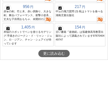
956
217
円
円
赤軍の剣、竹と木、赤い房飾り、大きな
中古の飛刀質問 (3) 私はトマトを食べる
剣、舞台パフォーマンス、射撃小道具、
湖南児童出版社
丈夫な子供用おもちゃ、未開封の刃物
1,405
154
円
円
本物のスポットでペンを借りるモデリン
古い書籍『道徳経』は張建偉高等教育出
グ:手描きのジークン・ド・リャン・ジュ
版社によって講義されています97870404
ン、ロ・ジアン、チャン・シュアイが待
49747
っています
更に読み込む