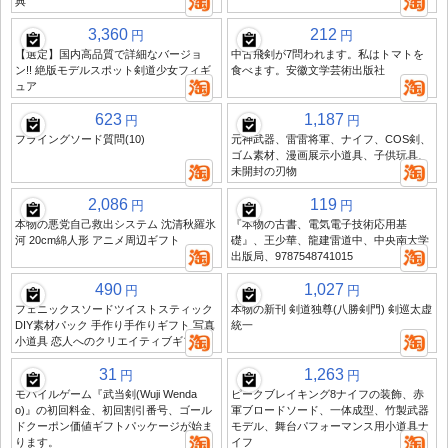
典
3,360
212
円
円
【選定】国内高品質で詳細なバージョ
中古飛剣が7問われます。私はトマトを
ン!! 絶版モデルスポット剣道少女フィギ
食べます。安徽文学芸術出版社
ュア
623
1,187
円
円
フライングソード質問(10)
元神武器、雷雷将軍、ナイフ、COS剣、
ゴム素材、漫画展示小道具、子供玩具、
未開封の刃物
2,086
119
円
円
本物の悪党自己救出システム 沈清秋羅氷
『本物の古書、電気電子技術応用基
河 20cm綿人形 アニメ周辺ギフト
礎』、王少華、龍建雷道中、中央南大学
出版局、9787548741015
490
1,027
円
円
フェニックスソードツイストスティック
本物の新刊 剣道独尊(八勝剣門) 剣巡太虚
DIY素材パック 手作り手作りギフト 写真
統一
小道具 恋人へのクリエイティブギフト
31
1,263
円
円
モバイルゲーム『武当剣(Wuji Wenda
ピークブレイキング8ナイフの装飾、赤
o)』の初回料金、初回割引番号、ゴール
軍ブロードソード、一体成型、竹製武器
ドクーポン価値ギフトパッケージが始ま
モデル、舞台パフォーマンス用小道具ナ
ります。
イフ