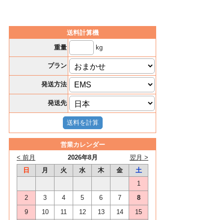
送料計算機
kg
重量
プラン
発送方法
発送先
営業カレンダー
< 前月
2026年8月
翌月 >
日
月
火
水
木
金
土
1
2
3
4
5
6
7
8
9
10
11
12
13
14
15