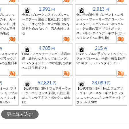
1,991
2,913
円
円
円
999ブレスレッ
全国のブロークンアイスブルーロ
女の子の誕生日プレゼントへのラ
の子、ガー
ーズブーケ誕生日花束は同じ都市
ッキー・フォーリーフクローバー
レンド、姉
で、上海と北京に大人の贈り物を
のスターリングシルバーネックレ
グジュアリ
送るためのもので、恋人夫婦に送
ス、告白用の実用ギフトボック
高級品
る
ス、バレンタインデーギフト(ガー
ルフレンドへの贈り物)
4,785
215
円
円
円
 スキンケア
FANCI ファンチーリング、溶岩の
DIYカップルの手プリントペイント
ルブラックボ
愛、終わりなきカップルリング、
フォトフレーム、手作り彼氏1周年
への誕生日ギ
バレンタインデー520の彼氏と彼女
520ギフト、バレンタインデー
への誕生日ギフト
52,821
23,099
円
円
円
オール ブリ
【公式本物】SK-II フェアリーウォ
【公式本物】SK-II No.1 フェアリ
ド リップス
ーターエッセンス保湿しわ防止固
ーウォータースターギフトボック
ベットミスト
めスキンケアギフトボックス sklls
ス エッセンススキンケアセットギ
8 756
k2
フト SKLLSK2
更に読み込む