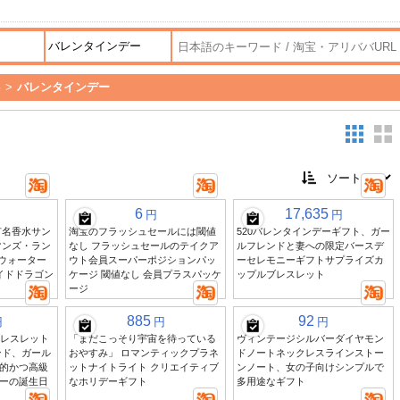
事
>
バレンタインデー
6
17,635
円
円
有名香水サン
淘宝のフラッシュセールには閾値
520バレンタインデーギフト、ガー
マンズ・ラン
なし フラッシュセールのテイクア
ルフレンドと妻への限定バースデ
 ウォーター
ウト会員スーパーポジションパッ
ーセレモニーギフトサプライズカ
イドドラゴン
ケージ 閾値なし 会員プラスパッケ
ップルブレスレット
ージ
885
92
円
円
円
ーブレスレット
「まだこっそり宇宙を待っている
ヴィンテージシルバーダイヤモン
ンド、ガール
おやすみ」 ロマンティックプラネ
ドノートネックレスラインストー
的かつ高級
ットナイトライト クリエイティブ
ンノート、女の子向けシンプルで
ーの誕生日
なホリデーギフト
多用途なギフト