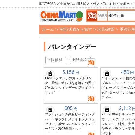
淘宝/天猫など中国からの個人輸入・仕入・買い付けをサポート!!
ホーム
>
淘宝/天猫から探す
>
玩具/雑貨
>
季節行
バレンタインデー
-
円
5,156
450
円
円
FANCI ファンチのカップルリン
ベイデフェン 本物の
グ、愛情、終わりなき溶岩の愛、5
プル レディ・ノー・
20バレンタインデーの恋人ギフト
ド ローズ フリーダム
リング
男性 ダージリン ジェ
ティー
605
2,112
円
ファッションの高級ビーティング
KT cat 999 シルバ
ハートネックレスライトラグジュ
ガールズ ガールフレ
アリー、彼女へのバレンタインデ
フレンド、姉妹、実用
ーギフト2026年新ヒット
なライトラグジュアリ
ギフト