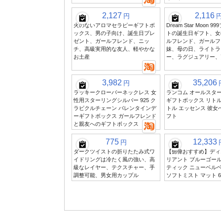
2,127
2,116
円
火のないアロマセラピーギフトボ
Dream Star Moon 
ックス、男の子向け、誕生日プレ
トの誕生日ギフト、女
ゼント、ガールフレンド、ニッ
ルフレンド、ガールフ
チ、高級実用的な友人、軽やかな
妹、母の日、ライトラ
お土産
ー、ラグジュアリー、
3,982
35,206
円
ラッキークローバーネックレス 女
ランコム オールスター
性用スターリングシルバー 925 ク
ギフトボックス リト
ラビクルチェーン バレンタインデ
トル エッセンス 彼女
ーギフトボックス ガールフレンド
フト
と親友へのギフトボックス
775
12,333
円
ダークツイストの折りたたみ式ワ
【鄧偉おすすめ】ディ
イドリングは冷たく風の強い、高
リアント ブルーゴール
級なレイヤー、テクスチャー、手
ティック ニューベル
調整可能、男女用カップル
ソフトミスト マット 68