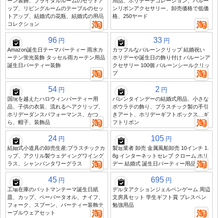
ーン装飾、ブライダルルームのセットア
用品、ホリデーデコレーション、バルー
ップ、リビングルームのテーブルのセッ
ンリボンアクセサリー、卸売価格で低価
トアップ、結婚式の花瓶、結婚式の用品
格、250ヤード
コレクション
96
33
円
円
Amazon誕生日テーマパーティー 雨水カ
カラフルなバルーンクリップ 結婚祝い
ーテン蛍光装飾 タッセル雨カーテン用品
ホリデーや誕生日の飾り付け バルーンア
誕生日パーティー装飾
クセサリー 100個 バルーンシールクリッ
プ
54
2
円
円
国境を越えたハロウィンパーティー用
バレンタインデーの結婚式用品、小さな
品、子供の衣装、流れるヘアクリップ、
ボウラテの飾り、プラスチック製の手引
ホリデーダンスパフォーマンス、かつ
きアート、ホリデーギフトボックス、ギ
ら、帽子、装飾品
フトリボン
24
105
円
円
結婚式小道具の卸売生産:プラスチックカ
製造業者 卸売 金属風船卸売 10インチ 1.
ップ、アクリル製ウェディングワイング
8g インターネットセレブ クローム ホリ
ラス、シャンパンタワーグラス
デー 結婚式 誕生日パーティー用品
45
695
円
円
工場在庫のバットマンテーマ誕生日紙
デルタアクションジェルペンゲーム 周辺
皿、カップ、ペーパータオル、ナイフ、
文房具セット 学生ギフト賞 プレスペン
フォーク、スプーン、パーティー装飾テ
勉強用品
ーブルウェアセット