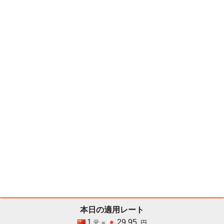
本日の適用レート
1
29.95
元 =
円