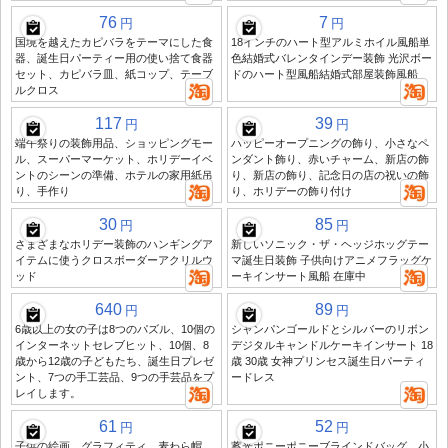
76
7
円
円
国境を越えたカピバラをテーマにした食
18インチのハート型アルミホイル風船単
器、誕生日パーティー用の使い捨て食器
色結婚式バレンタインデー装飾 光沢ボー
セット、カピバラ皿、紙コップ、テーブ
ドのハート型風船結婚式部屋装飾風船
ルクロス
117
39
円
円
端午祭りの装飾用品、ショッピングモー
ハッピーオープニングの飾り、小さなペ
ル、スーパーマーケット、ホリデーイベ
ンダント飾り、赤いチャーム、新店の飾
ントのシーンの準備、ホテルの家用紙吊
り、新店の飾り、記念日の店の祝いの飾
り、手作り
り、ホリデーの飾り付け
30
85
円
円
さまざまなホリデー装飾のハンギングア
新しいソニック・ザ・ヘッジホッグテー
イテムに使うクロスボーダーアクリルウ
マ誕生日装飾 子供向けアニメフラッグケ
ッド
ーキインサート風船 在庫中
640
89
円
円
6歳以上の女の子は8つのパズル、10個の
シャンパンゴールドとシルバーのリボン
インターネットセレブヒット、10個、8
デジタルキャンドルケーキインサート 18
歳から12歳の子どもたち、誕生日プレゼ
歳 30歳 女神プリンセス誕生日パーティ
ント、7つの手工芸品、9つの手芸品をプ
ードレス
レイします。
61
52
円
円
子供の絵画、グラフィティ、麦わら帽
蓄光ポニーポニーブラインドバッグ、小