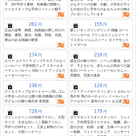
子、DIY手作り素材、幼稚園の壁飾り、
さなギフトの分解・分解。小学生が子ど
クリエイティブな手作りペイント帽子
もや女の子に手作りのおもちゃや小物を
プレゼントしています
261
155
円
円
五皇の金幣、銅貨、純真鍮の押し付けの
新しいキッズリングリング 指輪 カート
閾値、康熙、順治、乾隆、同保、古銭、
ゥーンガール プリンセスジュエリー ク
厚みのある純銅の硬貨
リスタル ジェムストーン ダイヤモンド
トイガール
174
218
円
円
エヴァ エクストラ ビッグ3 カラフルなミ
誕生日の飾り付け、シーンの構成、女の
ニバルーン 子供寺院フェア スモールタ
子、子どもたち、赤ちゃんの初めての誕
ーゲットバルーン 500パック アップルウ
生日パーティー、ハッピーセレモニー、
ォーターバルーン
雰囲気、写真小道具
138
124
円
円
クリエイティブなカートゥーン消しゴム
ゾディアックホースペンダント かわいい
小学生への小さな贈り物 幼稚園の活動
馬の年 馬のキーチェーン ドールバッグ
子どもへの贈り物共有 実用賞
アクセサリー 新年のギフト お土産
729
179
円
円
フラットビーンズの特殊アイロン、大型
ダイヤモンドスターステッカー、フェイ
サイズ、大きな白いミニ電動アイロン、
ス、子供用宝石クリスタル、報酬、赤い
手作りのDIYセット、工具と材料のフル
恋の少女、妊婦、お腹、立体パールカラ
セット、小型パッケージ
ー装飾、フォトマニキュア、コンサート