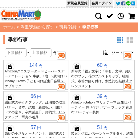
新規会員登録
会員ログイン
ホーム
>
淘宝/天猫から探す
>
玩具/雑貨
>
季節行事
季節行事
-
円
144
60
円
円
Amazonクロスボーダーベビーバースデ
新年の「福」文字に「幸せ」文字、織り
ーデコレーション 半歳、1歳、2歳向け B
布のブラ、花のプルストリップ、結婚
irthday Crown 子ども向け誕生日会場フ
式、春節の飾り付け、創造的な結婚式ア
ァブリック
レンジメント
66
39
円
円
結婚式の手引きフラッグ、証明書の収集
Amazon Galaxy マリオテーマ 誕生日パ
バナー、台本、試験、新居祝い、開け、
ーティー 飾り付け バナー フラッグ 背景
ドアの塞ぎ、卒業誕生日、婚約式、ピッ
布 パーティー装飾
クアップ、写真小道具
57
51
円
円
婚約の小さなオーナメント、結婚式のシ
製造元供給:バルーンケーブルタイ、結婚