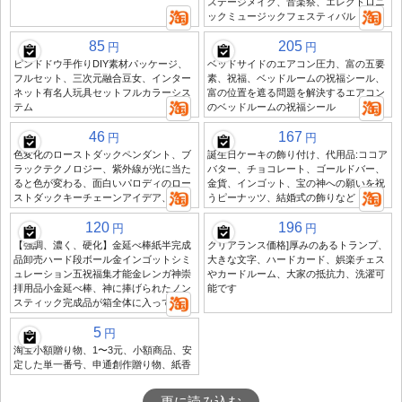
ステージメイク、音楽祭、エレクトロニ
ックミュージックフェスティバル
85
205
円
円
ピンドドウ手作りDIY素材パッケージ、
ベッドサイドのエアコン圧力、富の五要
フルセット、三次元融合豆女、インター
素、祝福、ベッドルームの祝福シール、
ネット有名人玩具セットフルカラーシス
富の位置を遮る問題を解決するエアコン
テム
のベッドルームの祝福シール
46
167
円
円
色変化のローストダックペンダント、ブ
誕生日ケーキの飾り付け、代用品:ココア
ラックテクノロジー、紫外線が光に当た
バター、チョコレート、ゴールドバー、
ると色が変わる、面白いパロディのロー
金貨、インゴット、宝の神への願いを祝
ストダックキーチェーンアイデア、1
うピーナッツ、結婚式の飾りなど
120
196
円
円
【強調、濃く、硬化】金延べ棒紙半完成
クリアランス価格]厚みのあるトランプ、
品卸売ハード段ボール金インゴットシミ
大きな文字、ハードカード、娯楽チェス
ュレーション五祝福集才能金レンガ神崇
やカードルーム、大家の抵抗力、洗濯可
拝用品小金延べ棒、神に捧げられたノン
能です
スティック完成品が箱全体に入っている
5
円
淘宝小額贈り物、1〜3元、小額商品、安
定した単一番号、申通創作贈り物、紙香