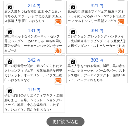
214
321
円
円
黒人人形をつねる音楽 減圧 小さな黒い
鬼滅の刃:超完全フィギュア 抽象ネズミ
赤ちゃん ナターシャ つねる人形 ストレ
ドライぬいぐるみ ハンド&フットワイヤ
ス解消 人形 面白いおもちゃ
ー スケルトンフリー凹型フィギュア
181
394
円
円
2026年ホットなインターネットセレブ
コレクション:ブレッシング ハンドメイ
昆虫ペンダント ぬいぐるみ Douyin 同じ
ド完成織り糸ラッピング ミイラ魔女人形
荘厳な昆虫キーチェーンバッグのチャー
人形ペンダント - ストーリーカード付き
ムガール
142
303
円
円
面白い頭蓋骨や関節、組み立てられたア
黒人人形をつねる音楽、減圧、黒い赤ち
クションフィギュア、立体抽象的な狩猟
ゃん、ナターシャ、パームラバー、スト
ガジェット、オーナメント、イタズラ面
レス緩和、アーティファクト、面白いギ
白いおもちゃなど
フト、パロディおもちゃ
119
円
子ども向けのクリエイティブギフト:自動
膨らませ、自爆、シミュレーショングレ
ネード、地雷、小さな爆発袋、いたず
ら、いたずら、怖がらせおもちゃ
更に読み込む