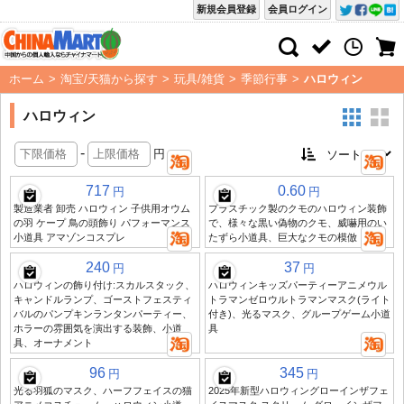
新規会員登録
会員ログイン
ホーム
>
淘宝/天猫から探す
>
玩具/雑貨
>
季節行事
>
ハロウィン
ハロウィン
-
円
717
0.60
円
円
製造業者 卸売 ハロウィン 子供用オウム
プラスチック製のクモのハロウィン装飾
の羽 ケープ 鳥の頭飾り パフォーマンス
で、様々な黒い偽物のクモ、威嚇用のい
小道具 アマゾンコスプレ
たずら小道具、巨大なクモの模倣
240
37
円
円
ハロウィンの飾り付け:スカルスタック、
ハロウィンキッズパーティーアニメウル
キャンドルランプ、ゴーストフェスティ
トラマンゼロウルトラマンマスク(ライト
バルのパンプキンランタンパーティー、
付き)、光るマスク、グループゲーム小道
ホラーの雰囲気を演出する装飾、小道
具
具、オーナメント
96
345
円
円
光る羽狐のマスク、ハーフフェイスの猫
2025年新型ハロウィングローインザフェ