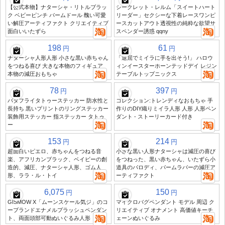
【公式本物】ナターシャ・リトルブラッ
シークレット・レルム「スイートハート
ク ベビーピンチ パームドール 醜い可愛
リーダー」セクシーな下着レースワンピ
い解圧アーティファクト クリエイティブ
ースカットアウト透視性の純粋な欲望サ
面白いいたずら
スペンダー誘惑 qqny
198
61
円
円
ナターシャ人形人形 小さな黒い赤ちゃん
「退屈でミイラに手を出そう!」 ハロウ
をつねる喜び 大きな本物のフィギュア
ィンイースターホーンテッドデイ レジン
本物の減圧おもちゃ
テーブルトップニックス
78
397
円
円
バタフライタトゥーステッカー 防水性と
コレクション:トレンディなおもちゃ 手
長持ち 黒いプリントのリングステッカー
作りのDIY織りミイラ人形 人形 人形ペン
装飾用ステッカー 指ステッカー タトゥ
ダント - ストーリーカード付き
ー
153
214
円
円
超面白いピエロ、赤ちゃんをつねる音
小さな黒い人形ナターシャは減圧の喜び
楽、アフリカンブラック、ベイビーの創
をつねった、黒い赤ちゃん、いたずら小
造的、減圧、ナターシャ人形、ゴム人
道具のパロディ、パームラバーの減圧ア
形、ララ・ル・トイ
ーティファクト
6,075
150
円
円
GISMOW X「ムーンスケール気ジ」のコ
マイクロバグペンダント モデル 周辺 ク
ーブランドエナメルプラッシュペンダン
リエイティブ オナメント 高価値キーチ
ト、両面頭部可動ぬいぐるみ人形
ェーンぬいぐるみ