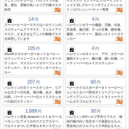
アニメコスチューム、ハロウィン小道
イスマスク スクリーム グローインザフ
具、屋台、景観の良いエリアの猫マスク
ェイス EL グローインザフェイスシール
卸売
ド ハロウィンパーティー専用
14
4
円
円
スーパーヒーローマスクはハロウィンの
ハロウィンホラーの傷跡、刃物、出血、
コスチュームアイマスク、フェルトアイ
圧迫痕、歯の跡、引っかき傷、縫合傷、
マスク、さまざまなアニメの動物マスク
傷跡、パーティー、面白いタトゥーステ
を卸売しています
ッカー
105
4
円
円
2026年クロスボーダーホットセール ハ
ハロウィンのタトゥー、アザ、ホラーの
ロウィンファニーフェイスグリッタース
傷跡ステッカー、腕の傷、縫い目傷、パ
テッカー、マスクレードホラーフェイス
ーティーバーのメイクステッカー
ステッカー、タトゥーグリッターステッ
カー
207
60
円
円
ハロウィンのタトゥーステッカー、リア
ヘナヘナクロスボーダータトゥーローシ
ルなホラーの出血、偽の傷、あざ、傷跡
ョンセミカバー防水タトゥークリームイ
の紙、パーティーバーのメイクステッカ
ンディアンハンドペイントタトゥークリ
ーの顔のステッカー
ームカラフルピグメンツ
1,889
30
円
円
ハロウィン衣装 Amazonベストセラー:ヨ
ハロウィンDIYパルプ手作りマスク、猫
ーロッパとアメリカのスクエアカラー、
顔の狐の白い北京オペラ仮面おもちゃ、
ウエストがついた中世ルネサンスヴィン
男女向けのフルフェイス半顔おもちゃ