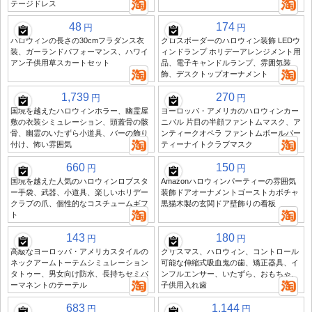
テージドレス
48
174
円
円
ハロウィンの長さの30cmフラダンス衣
クロスボーダーのハロウィン装飾 LEDウ
装、ガーランドパフォーマンス、ハワイ
ィンドランプ ホリデーアレンジメント用
アン子供用草スカートセット
品、電子キャンドルランプ、雰囲気装
飾、デスクトップオーナメント
1,739
270
円
円
国境を越えたハロウィンホラー、幽霊屋
ヨーロッパ・アメリカのハロウィンカー
敷の衣装シミュレーション、頭蓋骨の骸
ニバル 片目の半顔ファントムマスク、ア
骨、幽霊のいたずら小道具、バーの飾り
ンティークオペラ ファントムボールパー
付け、怖い雰囲気
ティーナイトクラブマスク
660
150
円
円
国境を越えた人気のハロウィンロブスタ
Amazonハロウィンパーティーの雰囲気
ー手袋、武器、小道具、楽しいホリデー
装飾ドアオーナメントゴーストカボチャ
クラブの爪、個性的なコスチュームギフ
黒猫木製の玄関ドア壁飾りの看板
ト
143
180
円
円
高級なヨーロッパ・アメリカスタイルの
クリスマス、ハロウィン、コントロール
ネックアームトーテムシミュレーション
可能な伸縮式吸血鬼の歯、矯正器具、イ
タトゥー、男女向け防水、長持ちセミパ
ンフルエンサー、いたずら、おもちゃ、
ーマネントのテーテル
子供用入れ歯
683
1,144
円
円