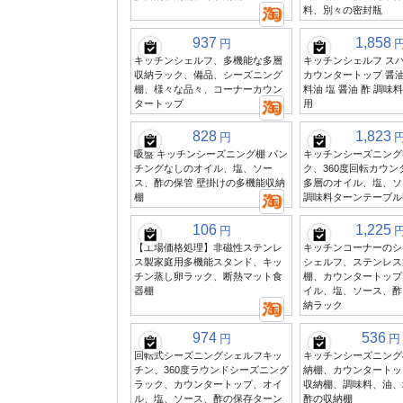
料、別々の密封瓶
937
1,858
円
キッチンシェルフ、多機能な多層
キッチンシェルフ ス
収納ラック、備品、シーズニング
カウンタートップ 醤油
棚、様々な品々、コーナーカウン
料油 塩 醤油 酢 調味
タートップ
用
828
1,823
円
吸盤 キッチンシーズニング棚 パン
キッチンシーズニング
チングなしのオイル、塩、ソー
ク、360度回転カウ
ス、酢の保管 壁掛けの多機能収納
多層のオイル、塩、ソ
棚
調味料ターンテーブル
106
1,225
円
【工場価格処理】非磁性ステンレ
キッチンコーナーのシ
ス製家庭用多機能スタンド、キッ
シェルフ、ステンレス
チン蒸し卵ラック、断熱マット食
棚、カウンタートップ
器棚
イル、塩、ソース、酢
納ラック
974
536
円
円
回転式シーズニングシェルフキッ
キッチンシーズニング
チン、360度ラウンドシーズニング
納棚、カウンタートッ
ラック、カウンタートップ、オイ
収納棚、調味料、油、
ル、塩、ソース、酢の保存ターン
酢の収納棚