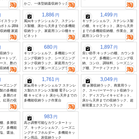
かご、一体型鍋蓋収納ラック
1,886
1,499
円
円
円
パイスラック
風関キッチンシェルフ、ステンレ
キッチンシェルフ、ステンレス製
ボトル 調味
ス製棚、床から天井までの多機能
の棚、キャビネット、床から天井
料収納棚 家庭
収納ラック、家庭用コンロ棚キャ
までの多機能収納棚、作業台、家
ビネット
庭用コンロラック
680
1,897
円
円
円
収納ラッ
キッチンシェルフ、多機能シーズ
良い助手:キッチンの棚、カウンタ
ンタートップ、
ニング収納ラック、シーズニング
ートップ、多機能シーズニング収
ース、酢の
タンク収納ラック、家庭用カウン
納、コンロ、調味料、シーズニン
収納棚
タートップ層シーズニングラック
グ棚、アーティファクト
1,761
3,049
円
円
円
ーズニング
家庭用キッチンシェルフ ステンレ
棚 多層収納ラック、商業用ラッ
製の多機能
ス製のステンレス製棚 電子レンジ
ク、スーパーマーケット収納ラッ
、多層のオ
棚 キャビネット 床から天井までの
ク、ディスプレイキャビネット、
、紅茶の収
多機能収納ラック作業台
床から天井までの収納ラック、超
耐荷重エクスプレスラック
983
円
棚、多層収
高さ調整可能なカウンタートッ
プ、多機能
プ、キッチンシェルフ、シーズニ
塩、醤油、
ングナイフホルダー、多機能キッ
チン用品、床収納ラック