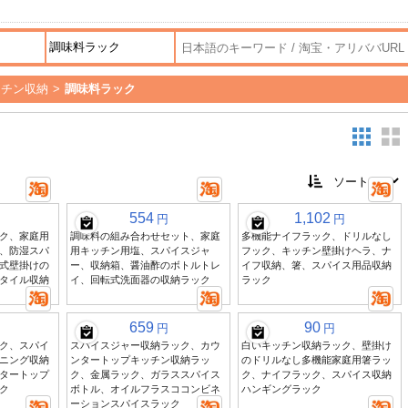
ッチン収納
>
調味料ラック
554
1,102
円
円
ク、家庭用
調味料の組み合わせセット、家庭
多機能ナイフラック、ドリルなし
、防湿スパ
用キッチン用塩、スパイスジャ
フック、キッチン壁掛けヘラ、ナ
式壁掛けの
ー、収納箱、醤油酢のボトルトレ
イフ収納、箸、スパイス用品収納
タイル収納
イ、回転式洗面器の収納ラック
ラック
659
90
円
円
ク、スパイ
スパイスジャー収納ラック、カウ
白いキッチン収納ラック、壁掛け
ニング収納
ンタートップキッチン収納ラッ
のドリルなし多機能家庭用箸ラッ
タートップ
ク、金属ラック、ガラススパイス
ク、ナイフラック、スパイス収納
ク
ボトル、オイルフラスココンビネ
ハンギングラック
ーションスパイスラック