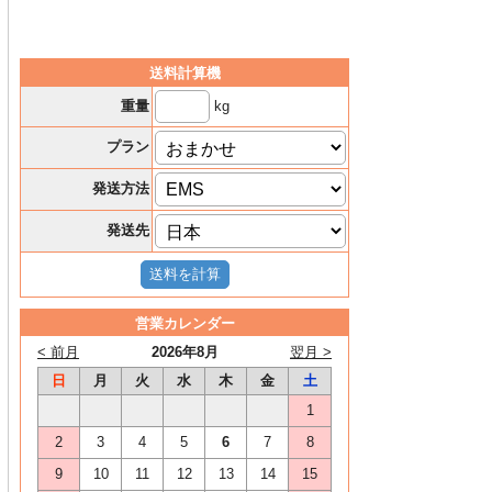
送料計算機
kg
重量
プラン
発送方法
発送先
営業カレンダー
< 前月
2026年8月
翌月 >
日
月
火
水
木
金
土
1
2
3
4
5
6
7
8
9
10
11
12
13
14
15