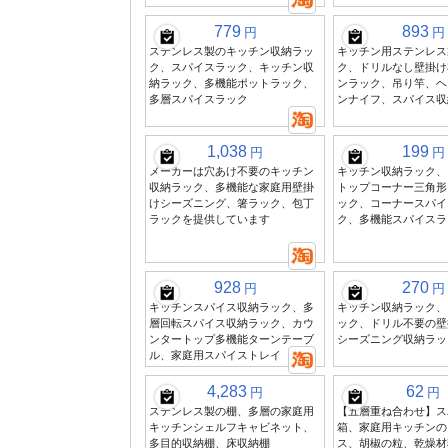
779
893
円
円
ステンレス製のキッチン収納ラッ
キッチン用ステンレス
ク、スパイスラック、キッチン収
ク、ドリルなし壁掛け
納ラック、多機能ポットラック、
ンラック、吊り竿、ヘ
多層スパイスラック
ンナイフ、スパイス収
1,038
199
円
円
メーカーは穴あけ不要のキッチン
キッチン収納ラック、
収納ラック、多機能な家庭用壁掛
トップコーナー三角形
けシーズニング、箸ラック、包丁
ック、コーナースパイ
ラックを提供しています
ク、多機能スパイスラ
928
270
円
円
キッチンスパイス収納ラック、多
キッチン収納ラック、
層回転スパイス収納ラック、カウ
ック、ドリル不要の壁
ンタートップ多機能ターンテーブ
シーズニング収納ラッ
ル、家庭用スパイストレイ
4,283
62
円
円
ステンレス製の棚、多層の家庭用
【五層重ね合わせ】ス
キッチンシェルフキャビネット、
箱、家庭用キッチンの
多目的収納棚、床収納棚
ス、胡椒の粒、乾燥材