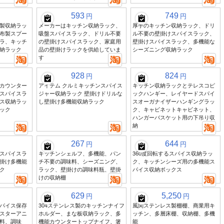
593
749
円
円
製収納ラッ
メーカーはキッチン収納ラック、
厚手のキッチン収納ラック、ドリ
布製スプー
吸盤スパイスラック、ドリル不要
ル不要の壁掛けスパイスラック、
ラ、キッチ
の壁掛けスパイスラック、家庭用
壁掛けスパイスラック、多機能な
納ラック
品の壁掛けラックを供給していま
シーズニング収納ラック
す
928
824
円
円
カウンター
アイテム クルミキッチンスパイス
キッチン収納ラックとテレスコピ
スパイスラ
ジャー収納ラック 壁掛けドリルな
ックハンギー、レイヤードスパイ
ス収納ラッ
し壁掛け多機能収納ラック
スオーガナイザーハンギングラッ
ック
ク、キャビネットキャビネット、
ハンガーバスケット用の下吊り収
納
267
644
円
円
スパイスラ
キッチンシェルフ、多機能、パン
360度回転するスパイス収納ラッ
掛け多機能
チ不要の調味料、シーズニング、
ク、キッチンシーズ用の多機能ス
ク
ラック、壁掛けの調味料瓶、壁掛
パイス収納ボックス
けの収納棚
629
5,250
円
円
パイス保存
304ステンレス製のキッチンナイフ
風関ステンレス製棚棚、商業用キ
スターアニ
ホルダー、まな板収納ラック、多
ッチン、多層床棚、収納棚、多機
料、調味
機能カウンタートップナイフ、箸
能