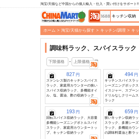
淘宝/天猫など中国からの個人輸入・仕入・買い付けをサポート!!
ホーム
>
淘宝/天猫から探す
>
キッチン/調理
>
キ
調味料ラック、スパイスラック
-
円
827
494
円
円
ステンレス製のキッチンスパイス
キッチンスパイスラッ
ラック、家庭用カウンターの狭い
シーズニングボックス
スパイス収納ラック、多機能オイ
イスジャー、スプーン
ル、塩、醤油、酢の収納ラック
ドリルなしクリームス
ラック
193
659
円
円
回転スパイス収納ラック、大容量
狭いキッチン収納ラッ
多機能シーズニングボトルスパイ
スラック、多層シーズ
スラック、家庭用カウンタートッ
ラック、多機能カウン
プ、キッチン収納ラック
の調味料醤油と酢ラッ