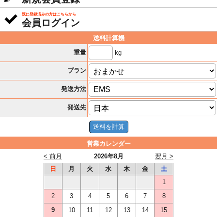
既に登録済みの方はこちらから
会員ログイン
送料計算機
kg
重量
プラン
発送方法
発送先
営業カレンダー
< 前月
2026年8月
翌月 >
日
月
火
水
木
金
土
1
2
3
4
5
6
7
8
9
10
11
12
13
14
15