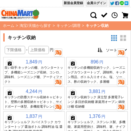
新規会員登録
会員ログイン
ホーム
>
淘宝/天猫から探す
>
キッチン/調理
>
キッチン収納
キッチン収納
-
円
1,849
896
円
円
良い助手:キッチンの棚、カウンタートッ
キッチンの多機能収納ラック、シーズニ
プ、多機能シーズニング収納、コンロ、
ングカウンタートップ、調味料、キッチ
調味料、シーズニング棚、アーティファ
ン用品、ボトル入りオイル、塩、ソー
クト
ス、酢の収納ラック、多層棚
4,244
3,881
円
円
キッチンの防塵スチール収納キャビネッ
キッチン収納ラック 床立型 多層電子レ
ト、壁際の多層収納キャビネット、サイ
ンジ 多目的収納棚 家庭用オーブン 鍋掛
ドボード一体型、多機能電子レンジ棚
け棚 収納棚
1,837
1,376
円
円
キッチンシェルフ スパイスラック カウ
キッチンシェルフ、ステンレス製、多機
ンタートップ 醤油ボトル 調味料油 塩 醤
能、家庭用壁掛け、調味料、箸、ナイフ