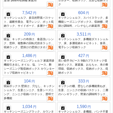
油 酢 調味料収納棚 家庭用
ホルダー、収納ラック、完全な収納ラッ
ク
7,542
604
円
円
キッチンシェルフ、多目的野菜バスケッ
キッチンシェルフ、スパイスラック、多
ト、裁断作業台、電子レンジ、ポット収
機能シーズニングボックス、収納棚、壁
納ラック、サイドボード、多層テーブル
掛け調味料、パンチなしの家庭用
209
3,511
円
円
吸盤、キッチンの布掛け、食器洗いシン
キッチンシェルフ、多機能ダストシェル
ク、窓枠、複数棒の回転式排水ラック、
フ、床、多層収納キャビネット、食器、
収納ラック、壁掛けの壁掛けタオル掛け
電子レンジ収納ラック
1,486
427
円
円
キッチンシーズニングシェルフ 家庭用多
良い助手:9ピース 9個のプラスチック収
機能引き出し オイル、塩、ソース、酢
納ボックス、家庭服、おもちゃ、本の整
シーズニング瓶収納ボックス カウンター
理箱、収納ボックス、収納ボックス、収
トップ収納キャビネット
納ボックス
104
333
円
円
収納ボックス:壁掛け、穴なし、キッチン
キッチンの棚、壁なしの多機能青ねぎ、
シェルフ、生姜ニンニク、生姜シーズニ
生姜、ニンニクの収納バスケット、二層
ング、ニンニク収納バスケット、透明で
のハンギラック、野菜の調味料ラック
多機能
1,034
1,590
円
円
キッチンシーズニングラック、カウンタ
キッチンシェルフ、多機能、パンチ不要