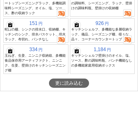
ートップシーズニングラック、多機能調
の調味料、シーズニング、ラック、壁掛
味料シーズニング、オイル、塩、ソー
けの調味料瓶、壁掛けの収納棚
ス、酢の収納ラック
151
926
円
円
蛇口の棚、シンクの排水口、収納棚、キ
キッチンシェルフ、多機能な多層収納ラ
ッチンのシンク、排水バスケット、排水
ック、備品、シーズニング棚、様々な
ラック、布切れ、パンチなし
品々、コーナーカウンタートップ
334
1,184
円
円
玉ねぎ、生姜、ニンニク収納箱、多機能
キッチンシェルフ壁掛けのオイル、塩、
食品保存用アーティファクト、ニンニ
ソース、酢の調味料瓶、パンチ機能なし
ク、生姜、壁掛けのキッチンシーズニン
の多機能家庭用収納ボックス
グ棚
更に読み込む