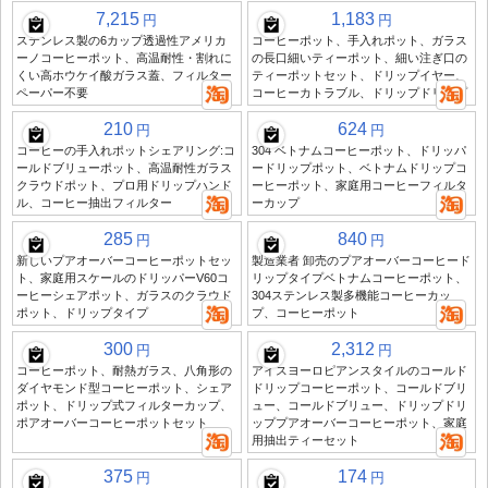
7,215
1,183
円
円
ステンレス製の6カップ透過性アメリカ
コーヒーポット、手入れポット、ガラス
ーノコーヒーポット、高温耐性・割れに
の長口細いティーポット、細い注ぎ口の
くい高ホウケイ酸ガラス蓋、フィルター
ティーポットセット、ドリップイヤー、
ペーパー不要
コーヒーカトラブル、ドリップドリップ
210
624
円
円
コーヒーの手入れポットシェアリング:コ
304 ベトナムコーヒーポット、ドリッパ
ールドブリューポット、高温耐性ガラス
ードリップポット、ベトナムドリップコ
クラウドポット、プロ用ドリップハンド
ーヒーポット、家庭用コーヒーフィルタ
ル、コーヒー抽出フィルター
ーカップ
285
840
円
円
新しいプアオーバーコーヒーポットセッ
製造業者 卸売のプアオーバーコーヒード
ト、家庭用スケールのドリッパーV60コ
リップタイプベトナムコーヒーポット、
ーヒーシェアポット、ガラスのクラウド
304ステンレス製多機能コーヒーカッ
ポット、ドリップタイプ
プ、コーヒーポット
300
2,312
円
円
コーヒーポット、耐熱ガラス、八角形の
アイスヨーロピアンスタイルのコールド
ダイヤモンド型コーヒーポット、シェア
ドリップコーヒーポット、コールドブリ
ポット、ドリップ式フィルターカップ、
ュー、コールドブリュー、ドリップドリ
ポアオーバーコーヒーポットセット
ッププアオーバーコーヒーポット、家庭
用抽出ティーセット
375
174
円
円