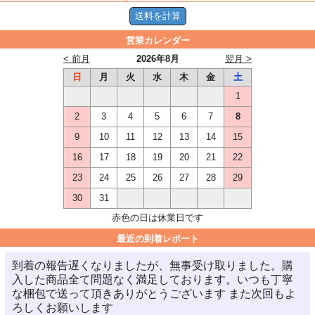
営業カレンダー
< 前月
2026年8月
翌月 >
日
月
火
水
木
金
土
1
2
3
4
5
6
7
8
9
10
11
12
13
14
15
16
17
18
19
20
21
22
23
24
25
26
27
28
29
30
31
赤色の日は休業日です
最近の到着レポート
到着の報告遅くなりましたが、無事受け取りました。購
入した商品全て問題なく満足しております。いつも丁寧
な梱包で送って頂きありがとうございます また次回もよ
ろしくお願いします