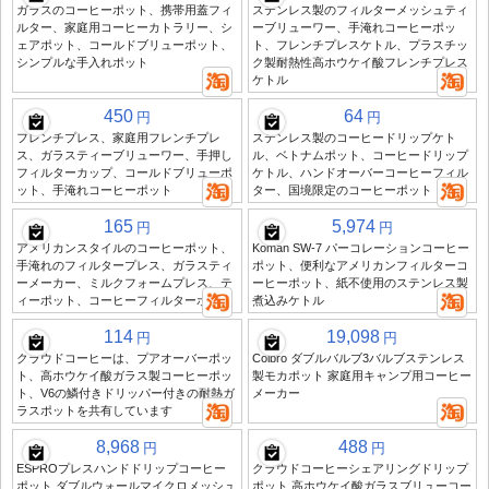
ガラスのコーヒーポット、携帯用蓋フィ
ステンレス製のフィルターメッシュティ
ルター、家庭用コーヒーカトラリー、シ
ーブリューワー、手淹れコーヒーポッ
ェアポット、コールドブリューポット、
ト、フレンチプレスケトル、プラスチッ
シンプルな手入れポット
ク製耐熱性高ホウケイ酸フレンチプレス
ケトル
450
64
円
円
フレンチプレス、家庭用フレンチプレ
ステンレス製のコーヒードリップケト
ス、ガラスティーブリューワー、手押し
ル、ベトナムポット、コーヒードリップ
フィルターカップ、コールドブリューポ
ケトル、ハンドオーバーコーヒーフィル
ット、手淹れコーヒーポット
ター、国境限定のコーヒーポット
165
5,974
円
円
アメリカンスタイルのコーヒーポット、
Koman SW-7 パーコレーションコーヒー
手淹れのフィルタープレス、ガラスティ
ポット、便利なアメリカンフィルターコ
ーメーカー、ミルクフォームプレス、テ
ーヒーポット、紙不使用のステンレス製
ィーポット、コーヒーフィルターポット
煮込みケトル
114
19,098
円
円
クラウドコーヒーは、プアオーバーポッ
Colbro ダブルバルブ3バルブステンレス
ト、高ホウケイ酸ガラス製コーヒーポッ
製モカポット 家庭用キャンプ用コーヒー
ト、V6の鱗付きドリッパー付きの耐熱ガ
メーカー
ラスポットを共有しています
8,968
488
円
円
ESPROプレスハンドドリップコーヒー
クラウドコーヒーシェアリングドリップ
ポット ダブルウォールマイクロメッシュ
ポット 高ホウケイ酸ガラスブリューコー