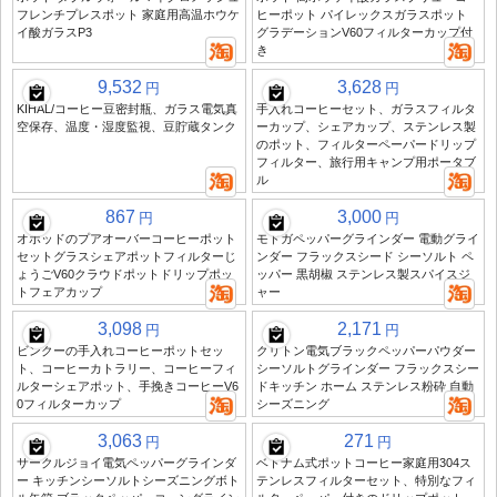
フレンチプレスポット 家庭用高温ホウケ
ヒーポット パイレックスガラスポット
イ酸ガラスP3
グラデーションV60フィルターカップ付
き
9,532
3,628
円
円
KIHAL/コーヒー豆密封瓶、ガラス電気真
手入れコーヒーセット、ガラスフィルタ
空保存、温度・湿度監視、豆貯蔵タンク
ーカップ、シェアカップ、ステンレス製
のポット、フィルターペーパードリップ
フィルター、旅行用キャンプ用ポータブ
ル
867
3,000
円
円
オボッドのプアオーバーコーヒーポット
モドガペッパーグラインダー 電動グライ
セットグラスシェアポットフィルターじ
ンダー フラックスシード シーソルト ペ
ょうごV60クラウドポットドリップポッ
ッパー 黒胡椒 ステンレス製スパイスジ
トフェアカップ
ャー
3,098
2,171
円
円
ビンクーの手入れコーヒーポットセッ
クリトン電気ブラックペッパーパウダー
ト、コーヒーカトラリー、コーヒーフィ
シーソルトグラインダー フラックスシー
ルターシェアポット、手挽きコーヒーV6
ドキッチン ホーム ステンレス粉砕 自動
0フィルターカップ
シーズニング
3,063
271
円
円
サークルジョイ電気ペッパーグラインダ
ベトナム式ポットコーヒー家庭用304ス
ー キッチンシーソルトシーズニングボト
テンレスフィルターセット、特別なフィ