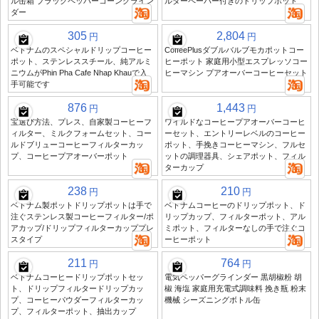
ル缶箱 ブラックペッパーコーングライン
ルターペーパー付きのドリップポット
ダー
305
2,804
円
円
ベトナムのスペシャルドリップコーヒー
CoffeePlusダブルバルブモカポットコー
ポット、ステンレススチール、純アルミ
ヒーポット 家庭用小型エスプレッソコー
ニウムがPhin Pha Cafe Nhap Khauで入
ヒーマシン プアオーバーコーヒーセット
手可能です
876
1,443
円
円
宝選び方法、プレス、自家製コーヒーフ
ワイルドなコーヒープアオーバーコーヒ
ィルター、ミルクフォームセット、コー
ーセット、エントリーレベルのコーヒー
ルドブリューコーヒーフィルターカッ
ポット、手挽きコーヒーマシン、フルセ
プ、コーヒープアオーバーポット
ットの調理器具、シェアポット、フィル
ターカップ
238
210
円
円
ベトナム製ポットドリップポットは手で
ベトナムコーヒーのドリップポット、ド
注ぐステンレス製コーヒーフィルター/ポ
リップカップ、フィルターポット、アル
アカップ/ドリップフィルターカッププレ
ミポット、フィルターなしの手で注ぐコ
スタイプ
ーヒーポット
211
764
円
円
ベトナムコーヒードリップポットセッ
電気ペッパーグラインダー 黒胡椒粉 胡
ト、ドリップフィルタードリップカッ
椒 海塩 家庭用充電式調味料 挽き瓶 粉末
プ、コーヒーパウダーフィルターカッ
機械 シーズニングボトル缶
プ、フィルターポット、抽出カップ