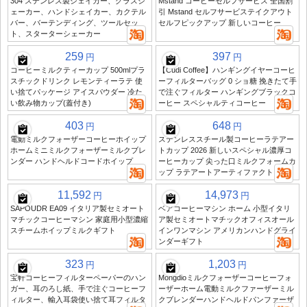
304 ステンレス製シェイカー、グラスシ
Mstand コーヒーセルフサービス 全国割
ェーカー、ハンドシェイカー、カクテル
引 Mstand セルフサービステイクアウト
バー、バーテンディング、ツールセッ
セルフピックアップ 新しいコーヒー
ト、スターターシェーカー
259
397
円
円
コーヒーミルクティーカップ 500mlプラ
【Cudi Coffee】ハンギングイヤーコーヒ
スチックドリンク レモンティーラテ 使
ーフィルターバッグ 0 ショ糖 挽きたて手
い捨てパッケージ アイスパウダー 冷た
で注ぐフィルター ハンギングブラックコ
い飲み物カップ(蓋付き)
ーヒー スペシャルティコーヒー
403
648
円
円
電動ミルクフォーザーコーヒーホイップ
ステンレススチール製コーヒーラテアー
ホームミニミルクフォーザーミルクブレ
トカップ 2026 新しいスペシャル濃厚コ
ンダー ハンドヘルドコードホイップ
ーヒーカップ 尖った口ミルクフォームカ
ップ ラテアートアーティファクト
11,592
14,973
円
円
SAPOUDR EA09 イタリア製セミオート
ベアコーヒーマシン ホーム 小型イタリ
マチックコーヒーマシン 家庭用小型濃縮
ア製セミオートマチックオフィスオール
スチームホイップミルクギフト
インワンマシン アメリカンハンドグライ
ンダーギフト
323
1,203
円
円
宝軒コーヒーフィルターペーパーのハン
Mongdioミルクフォーザーコーヒーフォ
ガー、耳のろし紙、手で注ぐコーヒーフ
ーザーホーム電動ミルクファーザーミル
ィルター、輸入耳袋使い捨て耳フィルタ
クブレンダーハンドヘルドパンファーザ