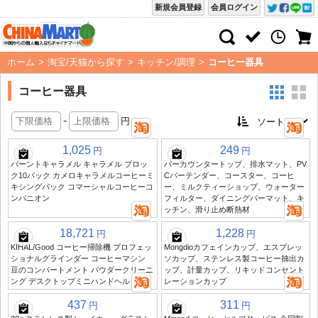
新規会員登録
会員ログイン
ホーム
>
淘宝/天猫から探す
>
キッチン/調理
>
コーヒー器具
コーヒー器具
-
円
1,025
249
円
円
バーントキャラメル キャラメル ブロッ
バーカウンタートップ、排水マット、PV
ク10パック カメロキャラメルコーヒーミ
Cバーテンダー、コースター、コーヒ
キシングパック コマーシャルコーヒーコ
ー、ミルクティーショップ、ウォーター
ンパニオン
フィルター、ダイニングバーマット、キ
ッチン、滑り止め断熱材
18,721
1,228
円
円
KIHAL/Good コーヒー掃除機 プロフェッ
Mongdioカフェインカップ、エスプレッ
ショナルグラインダー コーヒーマシン
ソカップ、ステンレス製コーヒー抽出カ
豆のコンパートメント パウダークリーニ
ップ、計量カップ、リキッドコンセント
ング デスクトップミニハンドヘルド
レーションカップ
437
311
円
円