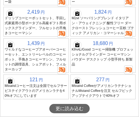
ー袋
ー
2,419
1,824
円
円
ドリップコーヒーポットセット、手回し
M2M ソーバリングブレンド イタリア
式家庭用小型ポータブル高級ギフト用ボ
ン・アウェイクニング 酸性フリー ダー
ックスグラインダー、フルセットの手挽
クローストフレッシュコーヒー豆粉 ブテ
きコーヒーマシン
ィック アメリカン・コマーシャル 454g
1,439
18,680
円
円
ワイルドなコーヒープアオーバーコーヒ
KIHAL/Good コーヒー掃除機 プロフェッ
ーセット、エントリーレベルのコーヒー
ショナルグラインダー コーヒーマシン
ポット、手挽きコーヒーマシン、フルセ
パウダー デスクトップ 小型手持ち 新製
ットの調理器具、シェアポット、フィル
品
ターカップ
121
277
円
円
Mstandコーヒー注文は全国でセルフサー
Mstand Coffeeがアメリカンラテナショ
ビステイクアウトのアメリカンラテを4
ナルMstand Coffeeを注文 セルフピック
0%オフにしています
アップテイクアウトで40%オフ
更に読み込む