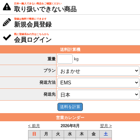
日本へ輸入できない商品をご確認ください
取り扱いできない商品
登録は無料で簡単にできます
新規会員登録
既に登録済みの方はこちらから
会員ログイン
送料計算機
kg
重量
プラン
発送方法
発送先
営業カレンダー
< 前月
2026年8月
翌月 >
日
月
火
水
木
金
土