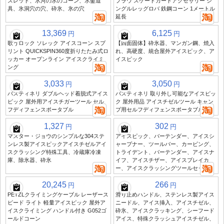
スレット、氷河の氷のコーン、氷鑿道
プラウ スケートカートアクセサリー シ
具、氷洞穴の穴、砕氷、氷の穴
ングルレッグロバ 鉄鋼コーン 1メートル
延長
13,369
6,125
円
円
歌うロック ソレック アイスコーン スプ
【四面固体】砕氷器、マンガン鋼、焼入
リント QUICKSPIN360度折りたたみ式ロ
れ、高硬度、統合屋外アイスピック、ア
ッカー オープンライン アイスクライミ
イスピック
ング
3,033
3,050
円
円
バスティネリ ダブルヘッド着脱式アイス
バスティネリ 取り外し可能なアイスピッ
ピック 屋外用アイスチガーツール セル
ク 屋外用品 アイスチゼルツール キャン
フディフェンスポータブル
プ用セルフディフェンスポータブル
1,327
302
円
円
マスター・ジョウのシンプルな304ステ
アイスピック、バーテンダー、アイスシ
ンレス製アイスピックアイスチゼルアイ
ャープナー、ツールバー、カービング、
スクラッシング特殊工具、冷蔵庫冷凍
トライデント、バーテンダー、アイスナ
庫、除氷器、砕氷
イフ、アイスチザー、アイスブレイカ
ー、アイスクラッシングツールセット
20,245
266
円
円
PETZLクライミングケーブル レーザース
滑り止めハンドル、ステンレス製アイス
ピード ライト 軽量アイスピック 屋外ア
ニードル、アイス挿入、アイスチゼル、
イスクライミング ハンドル付き G052ゴ
砕氷、アイスクラッキング、シーフード
ールドコーン
アイス、特殊クラッシュアイスチゼル、