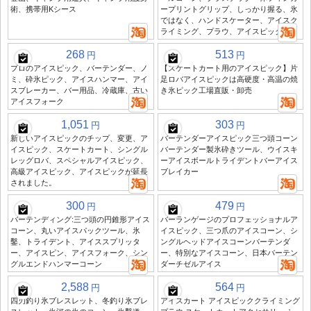
術、携帯用Kシース
ープリントグリップ、しっかり握る、氷
ではなく、ハンドスケーター、アイスク
ライミング、プラウ、アイスピック
268
513
円
円
プロのアイスピック、バーテンダー、ノ
【スケートカート用のアイスピック】片
ミ、砕氷ピック、アイスハンマー、アイ
足ロバアイスピックは高硬度・高温の焼
スブレーカー、バー用品、冷蔵庫、古い
き氷ピック工場直販・卸売
アイスフォーク
1,051
303
円
円
新しいアイスピックのチップ、変更、ア
バーテンダーアイスピック三つ頭コーン
イスピック、スケートカート、シングル
バーテンダー製氷砕きツール、ウイスキ
レッグロバ、スペシャルアイスピック、
ーアイスボールトライデントバーアイス
高級アイスピック、アイスピックが延長
ブレイカー
されました。
300
479
円
円
バーテンディング:三つ頭の円錐形アイス
バーランゲージのプロフェッショナルア
コーン、丸いアイスパックツール、氷
イスピック、三つ爪のアイスコーン、シ
鑿、トライデント、アイススプリッタ
ングルヘッドアイスコーンバーテンダ
ー、アイスピン、アイスフォーク、シン
ー、特別なアイスコーン、日本バーテン
グルエンドハンマーコーン
ダーチゼルアイス
2,588
564
円
円
四刃釣り氷ブレスレット、冬釣り氷ブレ
アイスカート アイスピッククライミング