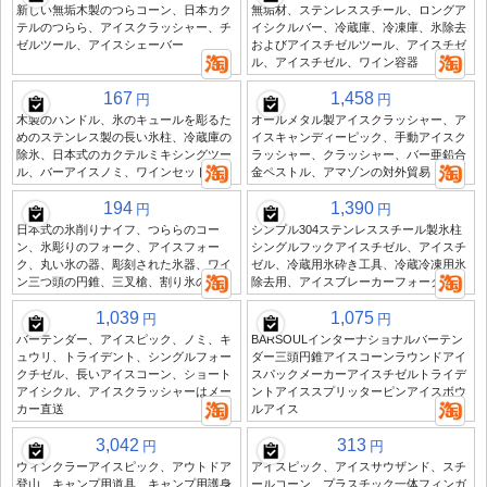
新しい無垢木製のつらコーン、日本カク
無垢材、ステンレススチール、ロングア
テルのつらら、アイスクラッシャー、チ
イシクルバー、冷蔵庫、冷凍庫、氷除去
ゼルツール、アイスシェーバー
およびアイスチゼルツール、アイスチゼ
ル、アイスチゼル、ワイン容器
167
1,458
円
円
木製のハンドル、氷のキュールを彫るた
オールメタル製アイスクラッシャー、ア
めのステンレス製の長い氷柱、冷蔵庫の
イスキャンディーピック、手動アイスク
除氷、日本式のカクテルミキシングツー
ラッシャー、クラッシャー、バー亜鉛合
ル、バーアイスノミ、ワインセット
金ペストル、アマゾンの対外貿易
194
1,390
円
円
日本式の氷削りナイフ、つららのコー
シンプル304ステンレススチール製氷柱
ン、氷彫りのフォーク、アイスフォー
シングルフックアイスチゼル、アイスチ
ク、丸い氷の器、彫刻された氷器、ワイ
ゼル、冷蔵用氷砕き工具、冷蔵冷凍用氷
ン三つ頭の円錐、三叉槍、割り氷の器
除去用、アイスブレーカーフォーク
1,039
1,075
円
円
バーテンダー、アイスピック、ノミ、キ
BARSOULインターナショナルバーテン
ュウリ、トライデント、シングルフォー
ダー三頭円錐アイスコーンラウンドアイ
クチゼル、長いアイスコーン、ショート
スパックメーカーアイスチゼルトライデ
アイシクル、アイスクラッシャーはメー
ントアイススプリッターピンアイスボウ
カー直送
ルアイス
3,042
313
円
円
ウィンクラーアイスピック、アウトドア
アイスピック、アイスサウザンド、スチ
登山、キャンプ用道具、キャンプ用護身
ールコーン、プラスチック一体フィンガ