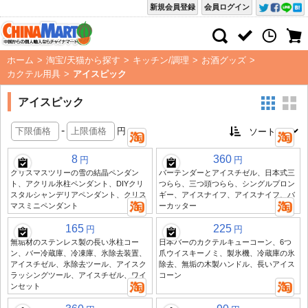
新規会員登録
会員ログイン
ホーム
>
淘宝/天猫から探す
>
キッチン/調理
>
お酒グッズ
>
カクテル用具
>
アイスピック
アイスピック
-
円
8
360
円
円
クリスマスツリーの雪の結晶ペンダン
バーテンダーとアイスチゼル、日本式三
ト、アクリル氷柱ペンダント、DIYクリ
つらら、三つ頭つらら、シングルプロン
スタルシャンデリアペンダント、クリス
ギー、アイスナイフ、アイスナイフ、バ
マスミニペンダント
ーカッター
165
225
円
円
無垢材のステンレス製の長い氷柱コー
日本バーのカクテルキューコーン、6つ
ン、バー冷蔵庫、冷凍庫、氷除去装置、
爪ウイスキーノミ、製氷機、冷蔵庫の氷
アイスチゼル、氷除去ツール、アイスク
除去、無垢の木製ハンドル、長いアイス
ラッシングツール、アイスチゼル、ワイ
コーン
ンセット