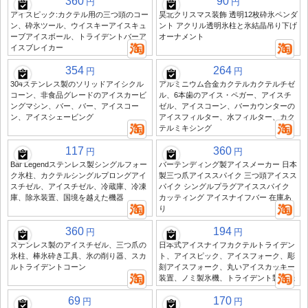
360
90
円
円
アイスピック:カクテル用の三つ頭のコー
昊北クリスマス装飾 透明12枚砕氷ペンダ
ン、砕氷ツール、ウイスキーアイスキュ
ント アクリル透明氷柱と氷結晶吊り下げ
ーブアイスボール、トライデントバーア
オーナメント
イスブレイカー
354
264
円
円
304ステンレス製のソリッドアイシクル
アルミニウム合金カクテルカクテルチゼ
コーン、非食品グレードのアイスカービ
ル、6本歯のアイス・ペガー、アイスチ
ングマシン、バー、バー、アイスコー
ゼル、アイスコーン、バーカウンターの
ン、アイスシェービング
アイスフィルター、水フィルター、カク
テルミキシング
117
360
円
円
Bar Legendステンレス製シングルフォー
バーテンディング製アイスメーカー 日本
ク氷柱、カクテルシングルプロングアイ
製三つ爪アイススパイク 三つ頭アイスス
スチゼル、アイスチゼル、冷蔵庫、冷凍
パイク シングルプラグアイススパイク
庫、除氷装置、国境を越えた機器
カッティング アイスナイフバー 在庫あ
り
360
194
円
円
ステンレス製のアイスチゼル、三つ爪の
日本式アイスナイフカクテルトライデン
氷柱、棒氷砕き工具、氷の削り器、スカ
ト、アイスピック、アイスフォーク、彫
ルトライデントコーン
刻アイスフォーク、丸いアイスカッキー
装置、ノミ製氷機、トライデント製氷機
69
170
円
円