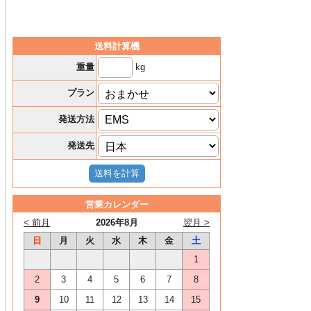
送料計算機
kg
重量
プラン
発送方法
発送先
営業カレンダー
< 前月
2026年8月
翌月 >
日
月
火
水
木
金
土
1
2
3
4
5
6
7
8
9
10
11
12
13
14
15