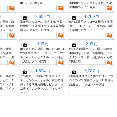
ホームB&Bホテル
室内用コンロでお茶を淹れるため
の本物のライチ炭炭
2,659
1,709
円
円
円
の駆除、白
工業用アルコール 高濃度 99度 洗
99%工業用アルコール樽洗浄機 型
者、無毒ホ
浄機械・機器 電子ガラス機器 除染
ガラス 3Dプリント工場 特殊 99度
イレ、電子
槽 25L アルコール 99%
工業用アルコール
403
393
円
円
計、酒量
ホテルの紙の描画、ホテルB&B KT
(朱正吉)紹興ホテル。同じ150gの
イン計量
Vの商業用白いラップペーパータオ
本格的な干し酒、新年用品、イン
ルコール濃
ル、ホールボックスルーム、特別
スタントフード、おばあちゃんの
な大型ナプキン卸売
料理と酒
1,524
6,787
円
円
ル、食品グ
五つ星ホテル特製アロマセラピー
雄福酒 スリタイ人参エピメディウ
、ピクルス
エッセンシャルオイル、寝室の長
ム 125ml*3 栄養エッセンス 男性用
ワインボト
持ちする家庭用高級リビングルー
薬酒 固いエッセンスを調理
瓶、ワイン
ム香水フレグランスリフィルリキ
ッド