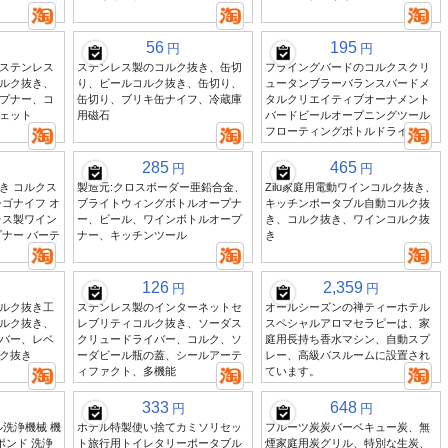
56
195
円
円
ステンレス
ステンレス製のコルク抜き、缶切
フライングバードのコルクスクリ
ルク抜き、
り、ビールコルク抜き、缶切り、
ュータンブラーバランスバードメ
プナー、コ
缶切り、ブリキ缶ナイフ、冷蔵庫
タルクリエイティブオーナメント
ェット
用磁石
バードビールオープニングツール
フローティングボトルドライバー
285
465
円
円
き コルクス
製造元:クロスボーダー亜鉛合金、
Zilu家庭用電動ワインコルク抜き、
ゴナイフ オ
ブライトウィングボトルオープナ
キッチンポータブル自動コルク抜
レス製ワイン
ー、ビール、ワインボトルオープ
き、コルク抜き、ワインコルク抜
ナー バーテ
ナー、キッチンツール
き
126
2,359
円
円
ルク抜き工
ステンレス製のインターネットセ
オールシーズンの禅ティーホテル
ルク抜き、
レブリティコルク抜き、ソーダス
スペシャルアロマセラピーは、家
バー、レベ
クリュードライバー、コルク、ソ
庭用長持ち香水マシン、自動スプ
ク抜き
ーダビール瓶の蓋、シールアーテ
レー、高級バスルームに設置され
ィファクト、多機能
ています。
333
648
円
円
ル洗浄機械 機
ホテル特製使い捨てカミソリセッ
フルーツ炭炭バーベキュー炭、無
ポンド 洗浄
ト旅行用トイレタリーポータブル
煙家庭用炭グリル、特別な生炭、