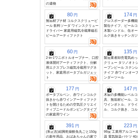
の遺物
80
174
円
円
無垢材ブナ材 コルクスクリュービ
クロスボーダー多機能
ール 飲料ソーダ ワインスクリュー
製缶ナイフ、ビールコ
ドライバー 家庭用磁気冷蔵庫磁石
木製ハンドル、缶オー
ビールアーティファクト
ルク抜きキッチンガジ
60
135
円
円
2-in-1ワニボトルオープナー、口腔
製造業者卸売電気めっ
液体開封アーティファクト、分解
クリュー タツノオトシ
用エクスプレス磁気冷蔵用マグネ
ープンビール ステン
ット、家庭用ポータブルガジェッ
ナイフ 赤ワインオープ
ト
ンダーツール
177
147
円
円
ポータブルペン、赤ワインコルク
木製の多機能レベルコ
抜きから赤ワインアーティファク
具、無垢材ビール、コ
トを開けるための空気圧クリエイ
ワインボトル、ドライ
ティブニードルポンピングタイプ
ル、コルク抜き、コル
の家庭用ワイン
391
223
円
円
(朱正吉)紹興乾燥酔魚丸ごと150g
99度 工業用アルコー
の新年用品、おばあちゃんの家で
器 電気除染バケツ 40