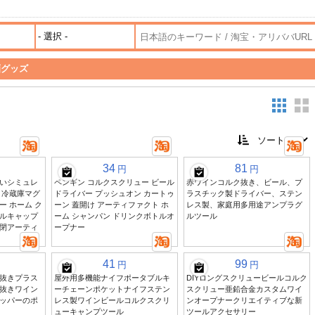
酒グッズ
34
81
円
円
いシミュレ
ペンギン コルクスクリュー ビール
赤ワインコルク抜き、ビール、プ
 冷蔵庫マグ
ドライバー プッシュオン カートゥ
ラスチック製ドライバー、ステン
 ホーム ク
ーン 蓋開け アーティファクト ホ
レス製、家庭用多用途アンプラグ
ルキャップ
ーム シャンパン ドリンクボトルオ
ルツール
閉アーティ
ープナー
41
99
円
円
抜きプラス
屋外用多機能ナイフポータブルキ
DIYロングスクリュービールコルク
抜きワイン
ーチェーンポケットナイフステン
スクリュー亜鉛合金カスタムワイ
ッパーのポ
レス製ワインビールコルクスクリ
ンオープナークリエイティブな新
ューキャンプツール
ツールアクセサリー