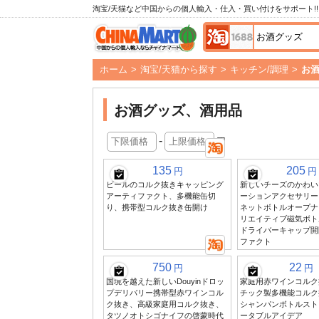
淘宝/天猫など中国からの個人輸入・仕入・買い付けをサポート!!
ホーム
>
淘宝/天猫から探す
>
キッチン/調理
>
お
お酒グッズ、酒用品
-
円
135
205
円
円
ビールのコルク抜きキャッピング
新しいチーズのかわい
アーティファクト、多機能缶切
ーションアクセサリー
り、携帯型コルク抜き缶開け
ネットボトルオープナー
リエイティブ磁気ボト
ドライバーキャップ開
ファクト
750
22
円
円
国境を越えた新しいDouyinドロッ
家庭用赤ワインコルク
プデリバリー携帯型赤ワインコル
チック製多機能コルク
ク抜き、高級家庭用コルク抜き、
シャンパンボトルスト
タツノオトシゴナイフの啓蒙時代
ータブルアイデア