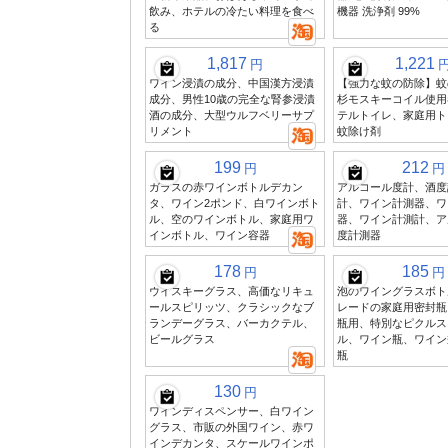
飲み、ホテルの冷たい料理を食べ
機器 洗浄剤 99%
る
1,817
1,221
円
ワイン浸漬の成分、中国漢方浸漬
【強力な蚊の防除】蚊
成分、男性10歳の完全な腎参浸漬
杉モスキーコイル使用
酒の成分、大型ウルフベリーサプ
テルトイレ、家庭用ト
リメント
蚊除け剤
199
212
円
円
ガラスの赤ワインボトルデカン
アルコール度計、酒度
タ、ワイン2ポンド、白ワインボト
計、ワイン計測器、ワ
ル、空のワインボトル、家庭用ワ
器、ワイン計測計、ア
インボトル、ワイン容器
度計測器
178
185
円
円
ウイスキーグラス、高価なリキュ
泡のワイングラスボト
ールスピリッツ、クラシックなブ
レードの家庭用密封瓶
ランデーグラス、バーカクテル、
瓶用、特別なピクルス
ビールグラス
ル、ワイン瓶、ワイン
瓶
130
円
ワインディスペンサー、白ワイン
グラス、市販の外国ワイン、赤ワ
インデカンタ、スケールワインポ