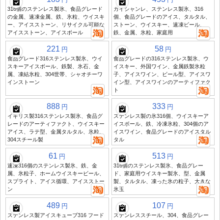
316個のステンレス製氷、食品グレード
カイシャンレ、ステンレス製氷、316
の金属、速凍金属、鉄、氷粒、ウイスキ
個、食品グレードのアイス、タルタル、
ー、アイスストーン、リサイクル可能な
ストーン、ウイスキー、速凍ビール、
アイスストーン、アイスボール
鉄、金属、氷粒、家庭用
221
58
円
円
食品グレード316ステンレス製氷、ウイ
食品グレードの316ステンレス製氷、ウ
スキーアイスボール、鉄製、氷石、金
イスキー、外国ワイン、金属鉄製氷粒
属、凍結氷粒、304世帯、シャオチーワ
子、アイスワイン、ビール型、アイスワ
インストーン
イン型、アイスワインのアーティファク
ト
888
333
円
円
イギリス製316ステンレス製氷、食品グ
ステンレス製の氷316個、ウイスキーア
レードのアーティファクト、ウイスキー
イスボール、鉄、冷凍氷粒、304個のア
アイス、ラテ型、金属タルタル、氷粒、
イスワイン、食品グレードのアイスタル
304スチール製
タル
61
513
円
円
速凍316個のステンレス製氷、鉄、金
316個のステンレス製氷、食品グレー
属、氷粒子、ホームウイスキービール、
ド、家庭用ウイスキー製氷、型、金属
スプライト、アイス循環、アイスストー
製、タルタル、凍った氷の粒子、大きな
ン
氷玉
489
107
円
円
ステンレス製アイスキューブ316 フード
ステンレススチール、304、食品グレー