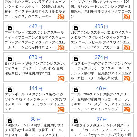
厳選されたステンレス製アイスキューブ
クリップ付き4個のカプセルセット 304
カラーボックスセット、304個の金属氷
個、食品グレードのステンレス製磨き金
粒子、ウイスキー速凍アイスタルタルギ
属製氷、再利用可能なクイックフローズ
フトボックス、クロスボーダー
ン
442
405
円
円
フードグレード316ステンレススチール
316 ステンレススチール製氷 ウイスキー
クイックフローズンメタルアイスキュー
メタル アイスグレイン クイックフロー
ブバーアイスアーティファクトアイスビ
ズン コールドビール アイスワインスト
ールストーンとろみ付け氷セット
ーン ゴールド/マジックカラーセット
870
274
円
円
食品グレード 純チタン ステンレス製 氷
クロスボーダーのアイスアイアンナゲッ
ウイスキー アイスボール 鉄 氷 石 金属
ト、アイスホッケーウイスキー316、ス
凍結氷粒子 304 家庭用小ice酒
テンレス製の氷、金属製のアイスタルタ
ル、氷粒、スチール製の氷の塊
144
48
円
円
フットボール 304 ステンレス製の氷 赤
ゴールド304ステンレス製アイスクリッ
ワイン 氷粒 アイスタル ストーン 卸売 ウ
プ、金属製の家庭用シュガーキューブ、
イスキーバー ホーム ラウンドアイスホ
ミキサー、バースプーン、アイスタルス
ッケー
トーン、シャオアイスクリップ
38
37
円
円
304個のステンレス製氷、家庭用リサイ
304個クイック冷凍ステンレス製アイス
クル可能な速凍金属、氷粒子、ビール、
キューブ ホームパーティー アイススト
ウイスキー、氷、アーティファクト、
ーンビール冷やすリサイクル可能な金属