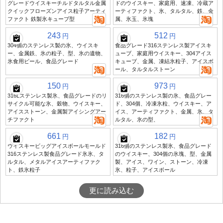
グレードウイスキーチルドタルタル金属
ドのウイスキー、家庭用、速凍、冷蔵ア
クイックフローズンアイス粒子アーティ
ーティファクト、氷、タルタル、鉄、金
ファクト 鉄製氷キューブ型
属、氷玉、氷塊
243
512
円
円
304個のステンレス製の氷、ウイスキ
食品グレード316ステンレス製アイスキ
ー、金属鉄、氷の粒子、型、氷の遺物、
ューブ、家庭用ウイスキー、304アイス
氷食用ビール、食品グレード
キューブ、金属、凍結氷粒子、アイスボ
ール、タルタルストーン
150
973
円
円
316Lステンレス製氷、食品グレードのリ
316個のステンレス製の氷、食品グレー
サイクル可能な氷、穀物、ウイスキー、
ド、304個、冷凍氷粒、ウイスキー、ア
アイスストーン、金属製アイシングアー
イス、アーティファクト、金属、氷、タ
チファクト
ルタル、氷の型、
661
182
円
円
ウイスキービッグアイスボールモールド
316個のステンレス製氷、食品グレード
316ステンレス製食品グレード氷氷、タ
のウイスキー、304個の氷塊、型、金属
ルタル、メタルアイスアーティファク
製、アイス、ワイン、ストーン、冷凍
ト、鉄氷粒子
氷、粒子、アイスボール
更に読み込む