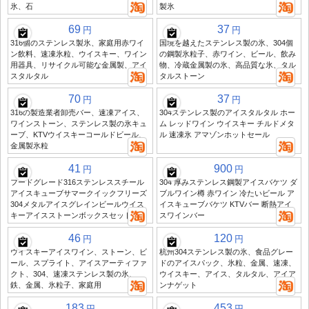
氷、石
製氷
69
37
円
円
316個のステンレス製氷、家庭用赤ワイ
国境を越えたステンレス製の氷、304個
ン飲料、速凍氷粒、ウイスキー、ワイン
の鋼製氷粒子、赤ワイン、ビール、飲み
用器具、リサイクル可能な金属製、アイ
物、冷蔵金属製の氷、高品質な氷、タル
スタルタル
タルストーン
70
37
円
円
316の製造業者卸売バー、速凍アイス、
304ステンレス製のアイスタルタル ホー
ワインストーン、ステンレス製の氷キュ
ム レッドワイン ウイスキー チルドメタ
ーブ、KTVウイスキーコールドビール、
ル 速凍氷 アマゾンホットセール
金属製氷粒
41
900
円
円
フードグレード316ステンレススチール
304 厚みステンレス鋼製アイスバケツ ダ
アイスキューブサマークイックフリーズ
ブルワイン樽 赤ワイン 冷たいビール ア
304メタルアイスグレインビールウイス
イスキューブバケツ KTVバー 断熱アイ
キーアイスストーンボックスセット
スワインバー
46
120
円
円
ウイスキーアイスワイン、ストーン、ビ
杭州304ステンレス製の氷、食品グレー
ール、スプライト、アイスアーティファ
ドのアイスパック、氷粒、金属、速凍、
クト、304、速凍ステンレス製の氷、
ウイスキー、アイス、タルタル、アイア
鉄、金属、氷粒子、家庭用
ンナゲット
183
453
円
円