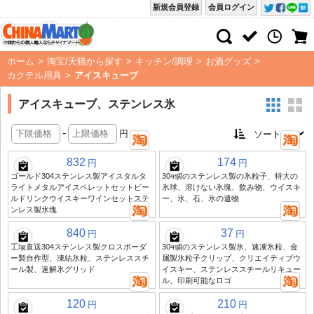
新規会員登録
会員ログイン
ホーム
>
淘宝/天猫から探す
>
キッチン/調理
>
お酒グッズ
>
カクテル用具
>
アイスキューブ
アイスキューブ、ステンレス氷
-
円
832
174
円
円
ゴールド304ステンレス製アイスタルタ
304個のステンレス製の氷粒子、特大の
ライトメタルアイスペレットセットビー
氷球、溶けない氷塊、飲み物、ウイスキ
ルドリンクウイスキーワインセットステ
ー、氷、石、氷の遺物
ンレス製氷塊
840
37
円
円
工場直送304ステンレス製クロスボーダ
304個のステンレス製氷、速凍氷粒、金
ー製自作型、凍結氷粒、ステンレススチ
属製氷粒子クリップ、クリエイティブウ
ール製、速解氷グリッド
イスキー、ステンレススチールリキュー
ル、印刷可能なロゴ
120
210
円
円