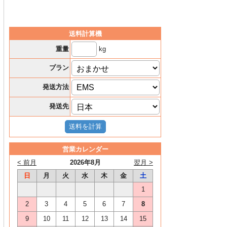
送料計算機
kg
重量
プラン
発送方法
発送先
営業カレンダー
< 前月
2026年8月
翌月 >
日
月
火
水
木
金
土
1
2
3
4
5
6
7
8
9
10
11
12
13
14
15