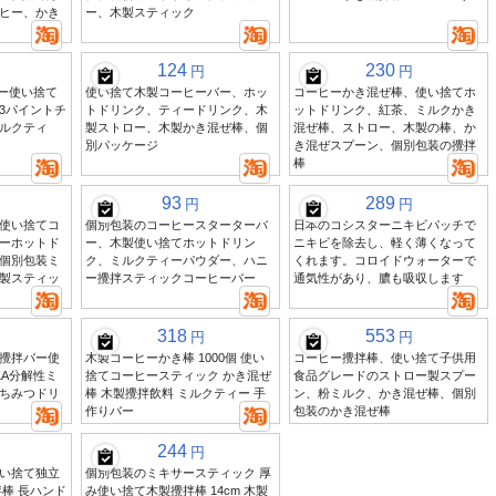
ヒー、かき
ー、木製スティック
124
230
円
円
ロー使い捨て
使い捨て木製コーヒーバー、ホッ
コーヒーかき混ぜ棒、使い捨てホ
3パイントチ
トドリンク、ティードリンク、木
ットドリンク、紅茶、ミルクかき
ルクティ
製ストロー、木製かき混ぜ棒、個
混ぜ棒、ストロー、木製の棒、か
別パッケージ
き混ぜスプーン、個別包装の攪拌
棒
93
289
円
円
使い捨てコ
個別包装のコーヒースターターバ
日本のコシスターニキビパッチで
ーホットド
ー、木製使い捨てホットドリン
ニキビを除去し、軽く薄くなって
個別包装ミ
ク、ミルクティーパウダー、ハニ
くれます。コロイドウォーターで
製スティッ
ー攪拌スティックコーヒーバー
通気性があり、膿も吸収します
318
553
円
円
攪拌バー使
木製コーヒーかき棒 1000個 使い
コーヒー攪拌棒、使い捨て子供用
LA分解性ミ
捨てコーヒースティック かき混ぜ
食品グレードのストロー製スプー
ちみつドリ
棒 木製攪拌飲料 ミルクティー 手
ン、粉ミルク、かき混ぜ棒、個別
作りバー
包装のかき混ぜ棒
244
円
い捨て独立
個別包装のミキサースティック 厚
棒 長ハンド
み使い捨て木製攪拌棒 14cm 木製