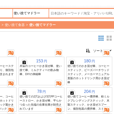
器
>
使い捨て食器
>
使い捨てマドラー
153
180
円
円
ーヒーステ
木製のコーヒーかき混ぜ棒、使い
使い捨てのかき混ぜ棒、コーヒー
り、個別包
捨て棒、ミルクティーの飲み物
スティック、ビーズバーチウッド
含まれます
棒、DIYの伸縮棒
スティック、メーカーマニュアル
直販のホットドリンク用かき混ぜ
棒
78
204
円
円
ー、コーヒ
使い捨ての2穴および3穴PPコーヒ
使い捨てコーヒー攪拌棒、粉ミル
ホットドリ
ーストロー、かき混ぜ棒、平らか
クブレンディングスティック、木
ック製かき
つ尖った先端の在庫在庫が卸売さ
製スティック、かき混ぜスプー
ック100個
れています
ン、個別包装の攪拌棒、ストロー