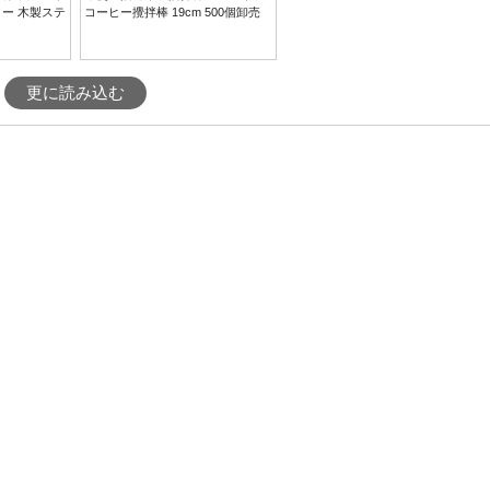
ー 木製ステ
コーヒー攪拌棒 19cm 500個卸売
更に読み込む