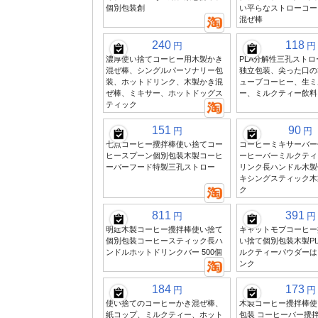
個別包装創
い平らなストローコー
混ぜ棒
240
118
円
円
濃厚使い捨てコーヒー用木製かき
PLA分解性三孔スト
混ぜ棒、シングルパーソナリー包
独立包装、尖った口の
装、ホットドリンク、木製かき混
ューブコーヒー、生ミ
ぜ棒、ミキサー、ホットドッグス
ー、ミルクティー飲料
ティック
151
90
円
円
七点コーヒー攪拌棒使い捨てコー
コーヒーミキサーバー
ヒースプーン個別包装木製コーヒ
ーヒーバーミルクティ
ーバーフード特製三孔ストロー
リンク長ハンドル木製
キシングスティック木
ク
811
391
円
円
明廷木製コーヒー攪拌棒使い捨て
キャットモブコーヒー
個別包装コーヒースティック長ハ
い捨て個別包装木製P
ンドルホットドリンクバー 500個
ルクティーパウダーは
ンク
184
173
円
円
使い捨てのコーヒーかき混ぜ棒、
木製コーヒー攪拌棒使
紙コップ、ミルクティー、ホット
包装 コーヒーバー攪拌