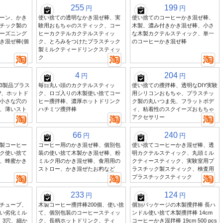
255
199
円
円
ーン、かき
使い捨ての透明なかき混ぜ棒、実
使い捨てのコーヒーかき混ぜ棒、
チック製の
験用おもちゃのスティック、コー
木製、濃み付きかき混ぜ棒、小さ
ーズニング
ヒーカクテルカクテルスティッ
な木製カクテルスティック、単一
き混ぜ棒(個
ク、とろみをつけたプラスチック
のコーヒーかき混ぜ棒
製ミルクティードリンクスティッ
ク
4
204
円
円
3製品プラス
毎日丸い頭のカクテルスティッ
使い捨ての攪拌棒、透明なDIY実験
P、ホットド
ク、ロゴ入りの木製使い捨てコー
用シリコンおもちゃ、プラスチッ
小さな穴の
ヒー攪拌棒、濃厚ホットドリンク
ク製の丸いつま先、フラットボデ
、薄いスト
ハチミツ攪拌棒
ィ、粘着性のスクイーズおもちゃ
アクセサリー
66
240
円
円
製コーヒー
コーヒー用のかき混ぜ棒、個別包
使い捨てコーヒーかき混ぜ棒、透
ク使い捨て
装の使い捨て木製かき混ぜ棒、粉
明カクテルスティック、丸頭ミル
、蜂蜜かき
ミルク用のかき混ぜ棒、食用用の
クティースティック、実験室用プ
ストロー、かき混ぜたお杓など
ラスチック製スティック、検査用
プラスチックスティック
233
124
円
円
チューブ、
木製コーヒー攪拌棒200個、使い捨
個別パッケージの木製攪拌棒 長ハ
い劣化ミル
て、個別包装のコーヒースティッ
ンドル使い捨て木製攪拌棒 14cm
、3穴、細か
ク、長柄ホットドリンク、ティ
コーヒーかき混拌棒 19cm 500 pcs