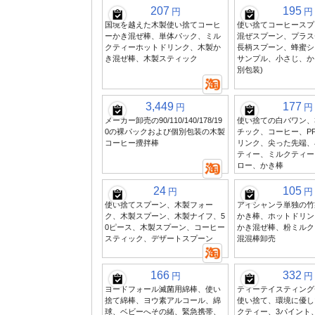
207
195
円
円
国境を越えた木製使い捨てコーヒ
使い捨てコーヒースプ
ーかき混ぜ棒、単体パック、ミル
混ぜスプーン、プラス
クティーホットドリンク、木製か
長柄スプーン、蜂蜜シ
き混ぜ棒、木製スティック
サンプル、小さじ、か
別包装)
3,449
177
円
円
メーカー卸売の90/110/140/178/19
使い捨ての白バワン、
0の裸パックおよび個別包装の木製
チック、コーヒー、P
コーヒー攪拌棒
リンク、尖った先端、
ティー、ミルクティー
ロー、かき棒
24
105
円
円
使い捨てスプーン、木製フォー
アイシャンラ単独の竹
ク、木製スプーン、木製ナイフ、5
かき棒、ホットドリン
0ピース、木製スプーン、コーヒー
かき混ぜ棒、粉ミルク
スティック、デザートスプーン
混混棒卸売
166
332
円
円
ヨードフォール滅菌用綿棒、使い
ティーテイスティング
捨て綿棒、ヨウ素アルコール、綿
使い捨て、環境に優し
球、ベビーへその緒、緊急携帯、
クティー、3パイント