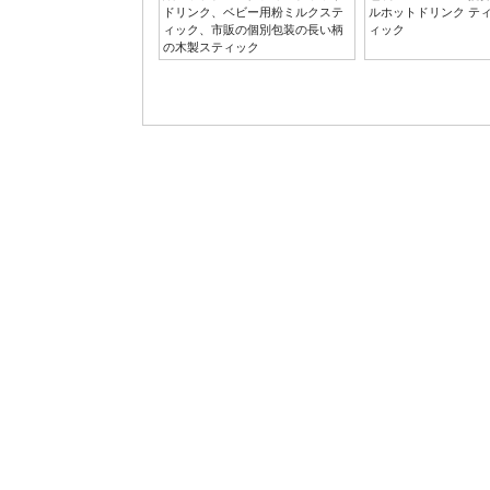
ドリンク、ベビー用粉ミルクステ
ルホットドリンク ティ
ィック、市販の個別包装の長い柄
ィック
の木製スティック