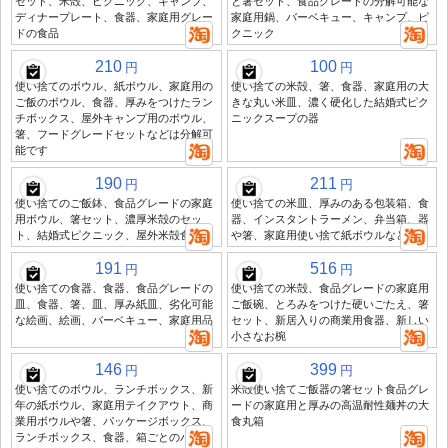
セット、米殻、ピクニック、キャンプ、
と箸セット、食品グレードの分解可能な
ディナープレート、食器、家庭用グレー
家庭用鍋、バーベキュー、キャンプ、ピ
ドの食品
クニック
210
100
円
円
使い捨てのボウル、紙ボウル、家庭用の
使い捨ての米殻、箸、食器、家庭用の大
ご飯のボウル、食器、厚みをつけたラン
きな丸い米皿、濃く硬化した結婚式ピク
チボックス、屋外キャンプ用のボウル、
ニックスープの器
箸、フードグレードセットなどは分解可
能です
190
211
円
円
使い捨てのご飯鉢、食品グレードの家庭
使い捨ての米皿、厚みのある包装箱、食
用ボウル、箸セット、濃厚米殻のセッ
器、インスタントラーメン、弁当箱、器
ト、結婚式ピクニック、屋外米殻食器
や箸、家庭用使い捨て紙ボウルなど
191
516
円
円
使い捨ての食器、食器、食品グレードの
使い捨ての米殻、食品グレードの家庭用
皿、食器、箸、皿、厚み紙皿、劣化可能
ご飯碗、とろみをつけた硬いごたえ、箸
な絵画、絵画、バーベキュー、家庭用品
セット、新居入りの商業用食器、新しい
小さなお椀
146
399
円
円
使い捨てのボウル、ランチボックス、新
米殻使い捨てご飯器の箸セット食品グレ
年の紙ボウル、家庭用テイクアウト、商
ードの家庭用と厚みの高温耐性麺丼の大
業用ボウルや箸、パッケージボックス、
食丸箱
ランチボックス、食器、箱ごとのバッチ