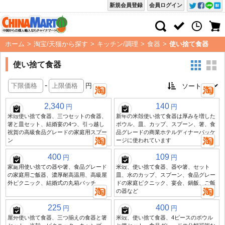
新規会員登録
会員ログイン
ホーム
>
淘宝/天猫から探す
>
キッチン/調理
>
食器
>
使い捨て食器
使い捨て食器
-
円
2,340
140
円
円
米殻使い捨て食器、三つセットの食器、
新年の米殻使い捨て食器は厚みを増した
箸と皿セット、結婚宴の4つ、引っ越し
ボウル、皿、カップ、スプーン、箸、食
祝賀の高級食品グレードの家庭用スプー
品グレードの商業ホテルディナーパッケ
ン
ージに使われています
400
109
円
円
家庭用使い捨ての器や箸、食品グレード
米殻、使い捨て食器、器や箸、セット
の家庭用ご飯器、濃厚耐高温用、高級屋
皿、水のカップ、スプーン、食品グレー
外ピクニック、結婚式の丸箱バッチ
ドの家庭ピクニック、宴会、鍋飯、ご飯
の器など
225
400
円
円
屋外使い捨て食器、三つ揃えの食器と箸
米殻、使い捨て食器、4ピースのボウル