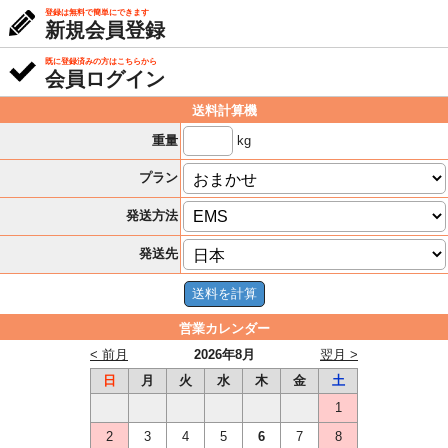
登録は無料で簡単にできます
新規会員登録
既に登録済みの方はこちらから
会員ログイン
送料計算機
kg
重量
プラン
発送方法
発送先
営業カレンダー
< 前月
2026年8月
翌月 >
日
月
火
水
木
金
土
1
2
3
4
5
6
7
8