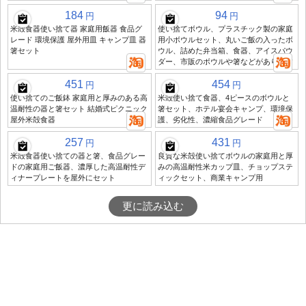
184
94
円
円
米殻食器使い捨て器 家庭用飯器 食品グ
使い捨てボウル、プラスチック製の家庭
レード 環境保護 屋外用皿 キャンプ皿 器
用小ボウルセット、丸いご飯の入ったボ
箸セット
ウル、詰めた弁当箱、食器、アイスパウ
ダー、市販のボウルや箸などがあります
451
454
円
円
使い捨てのご飯鉢 家庭用と厚みのある高
米殻使い捨て食器、4ピースのボウルと
温耐性の器と箸セット 結婚式ピクニック
箸セット、ホテル宴会キャンプ、環境保
屋外米殻食器
護、劣化性、濃縮食品グレード
257
431
円
円
米殻食器使い捨ての器と箸、食品グレー
良質な米殻使い捨てボウルの家庭用と厚
ドの家庭用ご飯器、濃厚した高温耐性デ
みの高温耐性米カップ皿、チョップステ
ィナープレートを屋外にセット
ィックセット、商業キャンプ用
更に読み込む