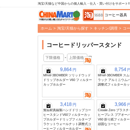
淘宝/天猫など中国からの個人輸入・仕入・買い付けをサポート!!
ホーム
>
淘宝/天猫から探す
>
キッチン/調理
>
コ
コーヒードリッパースタンド
-
円
9,864
8,754
円
MHW-3BOMBER ソリッドウッド
MHW-3BOMBER 
ドリップホルダー V60 フィルター
ラック アルミニウム
カップホルダー
調整式フィルターカッ
3,418
3,966
円
無垢材真鍮製ハンドドリップコー
Codale Zero プラ
ヒースタンドV60フィルターカッ
ヒープレス プアオー
プホルダードリップフィルターブ
V60 折り紙フィルタ
ラケットウォールナット調整式コ
頑固なコーヒー
ーヒーフィルターホルダー