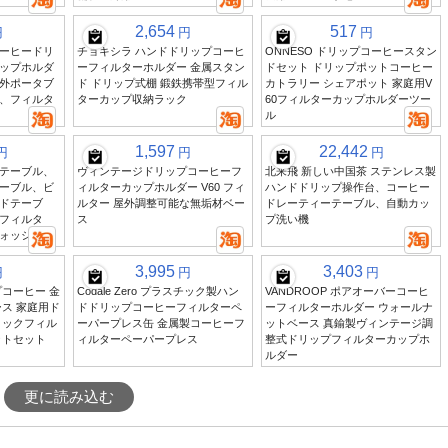
2,654
517
円
円
円
ーヒードリ
チョキシラ ハンドドリップコーヒ
ONNESO ドリップコーヒースタン
ップホルダ
ーフィルターホルダー 金属スタン
ドセット ドリップポットコーヒー
外ポータブ
ド ドリップ式棚 鍛鉄携帯型フィル
カトラリー シェアポット 家庭用V
、フィルタ
ターカップ収納ラック
60フィルターカップホルダーツー
ル
1,597
22,442
円
円
円
テーブル、
ヴィンテージドリップコーヒーフ
北来飛 新しい中国茶 ステンレス製
ーブル、ビ
ィルターカップホルダー V60 フィ
ハンドドリップ操作台、コーヒー
ドテーブ
ルター 屋外調整可能な無垢材ベー
ドレーティーテーブル、自動カッ
フィルタ
ス
プ洗い機
ォッシャー
3,995
3,403
円
円
円
ップコーヒー 金
Codale Zero プラスチック製ハン
VANDROOP ポアオーバーコーヒ
ス 家庭用ド
ドドリップコーヒーフィルターペ
ーフィルターホルダー ウォールナ
ミックフィル
ーパープレス缶 金属製コーヒーフ
ットベース 真鍮製ヴィンテージ調
ットセット
ィルターペーパープレス
整式ドリップフィルターカップホ
ルダー
更に読み込む