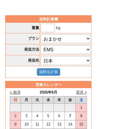
送料計算機
kg
重量
プラン
発送方法
発送先
営業カレンダー
< 前月
2026年8月
翌月 >
日
月
火
水
木
金
土
1
2
3
4
5
6
7
8
9
10
11
12
13
14
15