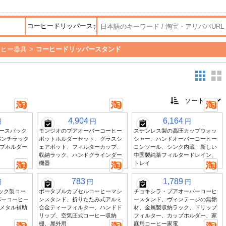
ーヒー器具
>
コーヒードリッパースタンド
4,904
6,164
円
円
円
スムースパック
モンジオのプアオーバーコーヒー
ステンレス製の高圧カップウォッ
パンチラック
ポットホルダーセット、グラスシ
シャー、ハンドオーバーコーヒー
プホルダー
ェアポット、フィルターカップ、
コンソール、シンク内蔵、新しい
収納ラック、ハンドグラインダー
中国製純茶フィルタードレイン、
機器
トレイ
783
1,789
円
円
円
スチック製コー
ポータブルカプセルコーヒーマシ
チョキシラ・プアオーバーコーヒ
バーコーヒー
ンスタンド、折りたたみ式アルミ
ースタンド、ヴィンテージの無垢
ーメタル補助
合金ティーフィルター、ハンドド
材、金属製収納ラック、ドリップ
リップ、空気圧式コーヒー収納
フィルター、カップホルダー、家
棚、屋外用
庭用コーヒー家電