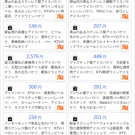
厚みのあるステンレス製アイスバケツ、
韓国式の厚みステンレス鋼製アイスバケ
二層シャンパンバケツ、赤ワイン冷えビ
ツ、バーアイスバケツ、ハンドル冷やシ
ール、氷の入ったバケツ、KTVのバー用
ャンパンバケツ、TKVビール、赤ワイン
器具、アイスワインバケツ
アイスバケツ
148
207
円
円
家庭用の高価なアイスバケツ、ビール、
厚みのあるステンレス製アイスバケツ、
シャンパン、赤ワイン、屋外ピクニッ
氷のキューブバケツ、KTVバーのアイス
ク、果物収納バスケット、バー、KTVポ
バケツ、単層のダブルイヤータイガーヘ
ータブルタイプ
ッドワインビールシャンパンバケツ
2,576
449
円
円
超大容量6Lの業務用ドライアイスバケ
プラスチック製アイスバケツ、大容量:6.
ツ、大型口の食用アイス保管、断熱氷バ
5Lビールシャンパンバケツ、透明な携帯
ケツ、氷の立方バケツ、断熱ドライアイ
用アイスバケツ、KTV商用ワインアイス
スジュブ
バケツ
300
291
円
円
アイスバケツ、KTVバー、商業用ビール
アクリル製アイスバケツ、高価値の商業
バケツ、プラスチック製シャンパンバケ
用シャンパンバケツ、家庭用バー用のプ
ツ、バー、ホームパーティー、アイスバ
ラスチック、KTV、Xiaoiceクリスタルバ
ケツ、カスタマイズ可能なロゴ
ケツ、氷を入れるバケツ
234
201
円
円
インターネットで有名な氷のバケツ、商
軽量ラグジュアリーウォーターリップル
用ステンレス製のアイスバケツ、KTVバ
型の濃厚透明アイスバケツは家庭用・商
ーのシャンパンバケツ、赤ワインビール
業用にスタイリッシュで、バー、KTV、