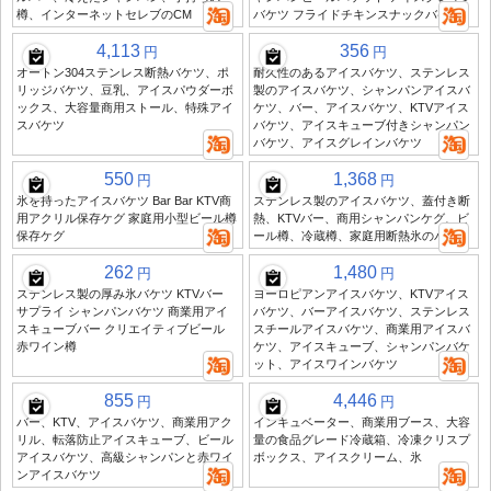
樽、インターネットセレブのCM
バケツ フライドチキンスナックバケツ
4,113
356
円
円
オートン304ステンレス断熱バケツ、ポ
耐久性のあるアイスバケツ、ステンレス
リッジバケツ、豆乳、アイスパウダーボ
製のアイスバケツ、シャンパンアイスバ
ックス、大容量商用ストール、特殊アイ
ケツ、バー、アイスバケツ、KTVアイス
スバケツ
バケツ、アイスキューブ付きシャンパン
バケツ、アイスグレインバケツ
550
1,368
円
円
氷を持ったアイスバケツ Bar Bar KTV商
ステンレス製のアイスバケツ、蓋付き断
用アクリル保存ケグ 家庭用小型ビール樽
熱、KTVバー、商用シャンパンケグ、ビ
保存ケグ
ール樽、冷蔵樽、家庭用断熱氷のバケツ
262
1,480
円
円
ステンレス製の厚み氷バケツ KTVバー
ヨーロピアンアイスバケツ、KTVアイス
サプライ シャンパンバケツ 商業用アイ
バケツ、バーアイスバケツ、ステンレス
スキューブバー クリエイティブビール
スチールアイスバケツ、商業用アイスバ
赤ワイン樽
ケツ、アイスキューブ、シャンパンバケ
ット、アイスワインバケツ
855
4,446
円
円
バー、KTV、アイスバケツ、商業用アク
インキュベーター、商業用ブース、大容
リル、転落防止アイスキューブ、ビール
量の食品グレード冷蔵箱、冷凍クリスプ
アイスバケツ、高級シャンパンと赤ワイ
ボックス、アイスクリーム、氷
ンアイスバケツ