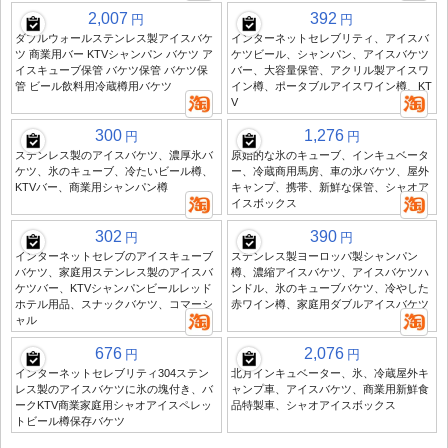
2,007
392
円
円
ダブルウォールステンレス製アイスバケ
インターネットセレブリティ、アイスバ
ツ 商業用バー KTVシャンパン バケツ ア
ケツビール、シャンパン、アイスバケツ
イスキューブ保管 バケツ保管 バケツ保
バー、大容量保管、アクリル製アイスワ
管 ビール飲料用冷蔵樽用バケツ
イン樽、ポータブルアイスワイン樽、KT
V
300
1,276
円
円
ステンレス製のアイスバケツ、濃厚氷バ
原始的な氷のキューブ、インキュベータ
ケツ、氷のキューブ、冷たいビール樽、
ー、冷蔵商用馬房、車の氷バケツ、屋外
KTVバー、商業用シャンパン樽
キャンプ、携帯、新鮮な保管、シャオア
イスボックス
302
390
円
円
インターネットセレブのアイスキューブ
ステンレス製ヨーロッパ製シャンパン
バケツ、家庭用ステンレス製のアイスバ
樽、濃縮アイスバケツ、アイスバケツハ
ケツバー、KTVシャンパンビールレッド
ンドル、氷のキューブバケツ、冷やした
ホテル用品、スナックバケツ、コマーシ
赤ワイン樽、家庭用ダブルアイスバケツ
ャル
676
2,076
円
円
インターネットセレブリティ304ステン
北月インキュベーター、氷、冷蔵屋外キ
レス製のアイスバケツに氷の塊付き、バ
ャンプ車、アイスバケツ、商業用新鮮食
ークKTV商業家庭用シャオアイスペレッ
品特製車、シャオアイスボックス
トビール樽保存バケツ