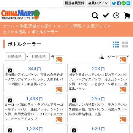
新規会員登録
会員ログイン
ホーム
>
淘宝/天猫から探す
>
キッチン/調理
>
お酒グッズ
>
カクテル用具
>
ボトルクーラー
ボトルクーラー
-
円
344
203
円
円
楕円形のアイスバケツ、市販の自然色ポ
国境を越えたステンレス製のアイスバケ
ータブルアイアンバケット、大型15L バ
ツ、バーアイスバケツ、冷えたシャンパ
ーKTV亜鉛メッキ金属バケツ
ン樽、TKVビールと赤ワインボトル、濃
厚氷バケツ
1,498
255
円
円
ヨーロッパ風のライトラグジュアリーゴ
綿綿氷レンガ特製バケツ、厚みステンレ
ールドオーバル、亜鉛メッキ、シャンパ
ス鋼製氷機、雪粉バケツ、商業用ストー
ン樽、商用大容量バー、KTVアイスバケ
ル冷却断熱氷柱、丸型
ツ、ビールアイスタブ
1,228
620
円
円