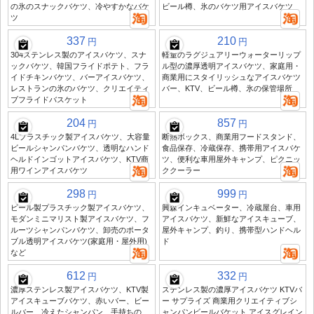
の氷のスナックバケツ、冷やすかなバケ
ビール樽、氷のバケツ用アイスバケツ
ツ
337
210
円
円
304ステンレス製のアイスバケツ、スナ
軽量のラグジュアリーウォーターリップ
ックバケツ、韓国フライドポテト、フラ
ル型の濃厚透明アイスバケツ、家庭用・
イドチキンバケツ、バーアイスバケツ、
商業用にスタイリッシュなアイスバケツ
レストランの氷のバケツ、クリエイティ
バー、KTV、ビール樽、氷の保管場所
ブフライドバスケット
204
857
円
円
4Lプラスチック製アイスバケツ、大容量
断熱ボックス、商業用フードスタンド、
ビールシャンパンバケツ、透明なハンド
食品保存、冷蔵保存、携帯用アイスバケ
ヘルドインゴットアイスバケツ、KTV商
ツ、便利な車用屋外キャンプ、ピクニッ
用ワインアイスバケツ
ククーラー
298
999
円
円
ビール製プラスチック製アイスバケツ、
興森インキュベーター、冷蔵屋台、車用
モダンミニマリスト製アイスバケツ、フ
アイスバケツ、新鮮なアイスキューブ、
ルーツシャンパンバケツ、卸売のポータ
屋外キャンプ、釣り、携帯型ハンドヘル
ブル透明アイスバケツ(家庭用・屋外用)
ド
など
612
332
円
円
濃厚ステンレス製アイスバケツ、KTV製
ステンレス製の濃厚アイスバケツ KTVバ
アイスキューブバケツ、赤いバー、ビー
ー サプライズ 商業用クリエイティブシ
ルバー、冷えたシャンパン、手持ちの
ャンパンビールバケット アイスグレイン