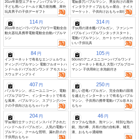
2025年新型エアキャノンバブルマシン、
電動多穴バブルマシン、男女向けの屋外
子ども用ハンドヘルド風力発泡機、屋外
インタラクティブおもちゃ屋台、ナイト
玩具男子の子供デーギフト
マーケット、子供向けおもちゃ卸売
114
314
円
円
2026年カピバラバブルブロワー電動全自
子供用の潜水艦バブルガン、ファンシー
動火器玩具携帯電動電動全自動バブルマ
バブルインバブルワンタッチスタート、
シン
電動バブルマシン、カートゥーンのかわ
いい子供玩具
84
105
円
円
インターネットで有名なエンジェルウェ
50cmのアニメユニコーンバブルワンド
ディングバブルマシン 電動フルオートハ
インターネット有名人 大型バブルブロー
ンドヘルドバブルガンワンド アモストレ
マシン 子供用剣と水泡銃付き
スウェディングトイ
407
250
円
円
バブルマシン、ポニーユニコーン、電動
新しい恐竜バブルガン、完全自動の国境
バブルブロワー、インターネットで有名
を越えたインターネットで有名なバブル
な風車、バブルマシン、スプリングパー
マシン、子供用の携帯電動バブル吹きお
クの子供向けおもちゃバッチ
もちゃ
204
46
円
円
宇宙飛行士テックにインスパイアされた
カラフルな泡水、泡マシン、特別な泡の
ハンドヘルドバブルガン、人気の電動バ
銃、泡の棒、共有の泡の自転車、補充
ブルマシン、クールな照明、漏れ防止の
液、おもちゃ濃縮物
子供用おもちゃ