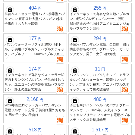
404
255
円
円
抖音ベストセラー 恐竜バブル携帯型バブ
インターネットで有名な全自動バブルガ
ルマシン 夏用屋外大型バブルガン 越境
ン、6穴バブルディスペンサー、照明、
子供向けおもちゃ卸売
漏れ防止の子供向けアニメミニエンジェ
ルバブルマシン卸売
177
294
円
円
バブルウォーターリフィル1000mlボト
子供用バブルマシン電動、全自動、漏れ
ル、子供用バブルガン、バブルスティッ
防止手持ちのバブルブローガン、ガトリ
ク、バブルソード、500mlバブルリキッ
ングガン、男子・女子向け卸売
ド
174
11
円
円
インターネットで有名なベストセラー32
バブルマシン、バブルリキッド、カラフ
穴ガトリングバブルガン、子供向けおも
ルなバブルウォーター、卸売バブルガ
ちゃ、ユニコーンの携帯型電動バブルマ
ン、バブルガン補充、アニメバブルステ
シン、路上の屋台で卸売
ィック、そして剣の濃縮物
2,168
480
円
円
2026年新型ロケットカーバブルマシン
子ども向けハンドヘルドのバブルブロー
電動フルオート充電 子供向け屋外おもち
マシンガール 2025年、人気インターネ
ゃ 男の子・女の子向け
ットセレブリティ フルオート電動バブル
スティック屋外玩具幼児
513
1,517
円
円