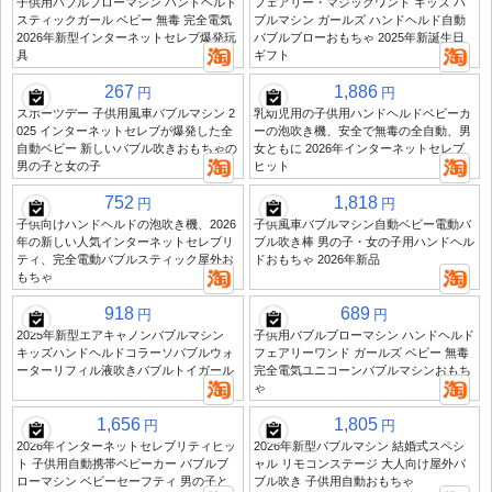
子供用バブルブローマシン ハンドヘルド
フェアリー・マジックワンド キッズ バ
スティックガール ベビー 無毒 完全電気
ブルマシン ガールズ ハンドヘルド自動
2026年新型インターネットセレブ爆発玩
バブルブローおもちゃ 2025年新誕生日
具
ギフト
267
1,886
円
円
スポーツデー 子供用風車バブルマシン 2
乳幼児用の子供用ハンドヘルドベビーカ
025 インターネットセレブが爆発した全
ーの泡吹き機、安全で無毒の全自動、男
自動ベビー 新しいバブル吹きおもちゃの
女ともに 2026年インターネットセレブ
男の子と女の子
ヒット
752
1,818
円
円
子供向けハンドヘルドの泡吹き機、2026
子供風車バブルマシン自動ベビー電動バ
年の新しい人気インターネットセレブリ
ブル吹き棒 男の子・女の子用ハンドヘル
ティ、完全電動バブルスティック屋外お
ドおもちゃ 2026年新品
もちゃ
918
689
円
円
2025年新型エアキャノンバブルマシン
子供用バブルブローマシン ハンドヘルド
キッズハンドヘルドコラーソバブルウォ
フェアリーワンド ガールズ ベビー 無毒
ーターリフィル液吹きバブルトイガール
完全電気ユニコーンバブルマシンおもち
ゃ
1,656
1,805
円
円
2026年インターネットセレブリティヒッ
2026年新型バブルマシン 結婚式スペシ
ト 子供用自動携帯ベビーカー バブルブ
ャル リモコンステージ 大人向け屋外バ
ローマシン ベビーセーフティ 男の子と
ブル吹き 子供用自動おもちゃ