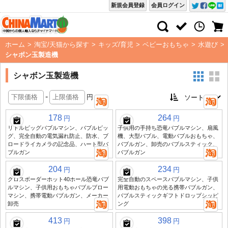
新規会員登録
会員ログイン
ホーム
>
淘宝/天猫から探す
>
キッズ/育児
>
ベビーおもちゃ
>
水遊び
>
シャボン玉製造機
シャボン玉製造機
-
円
178
264
円
円
リトルピッグバブルマシン、バブルピッ
子供用の手持ち恐竜バブルマシン、扇風
グ、完全自動の電気漏れ防止、防水、ブ
機、大型バブル、電動バブルおもちゃ、
ロードライカメラの記念品、ハート型バ
バブルガン、卸売のバブルスティック、
ブルガン
バブルガン
204
234
円
円
クロスボーダーホット40ホール恐竜バブ
完全自動のスペースバブルマシン、子供
ルマシン、子供用おもちゃバブルブロー
用電動おもちゃの光る携帯バブルガン、
マシン、携帯電動バブルガン、メーカー
バブルスティックギフトドロップシッピ
卸売
ング
413
398
円
円