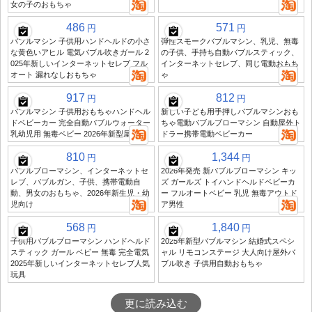
女の子のおもちゃ
486
571
円
円
バブルマシン 子供用ハンドヘルドの小さ
弾性スモークバブルマシン、乳児、無毒
な黄色いアヒル 電気バブル吹きガール 2
の子供、手持ち自動バブルスティック、
025年新しいインターネットセレブ フル
インターネットセレブ、同じ電動おもち
オート 漏れなしおもちゃ
ゃ
917
812
円
円
バブルマシン 子供用おもちゃハンドヘル
新しい子ども用手押しバブルマシンおも
ドベビーカー 完全自動バブルウォーター
ちゃ電動バブルブローマシン 自動屋外ト
乳幼児用 無毒ベビー 2026年新型屋外
ドラー携帯電動ベビーカー
810
1,344
円
円
バブルブローマシン、インターネットセ
2026年発売 新バブルブローマシン キッ
レブ、バブルガン、子供、携帯電動自
ズ ガールズ トイハンドヘルドベビーカ
動、男女のおもちゃ、2026年新生児・幼
ー フルオートベビー 乳児 無毒アウトド
児向け
ア男性
568
1,840
円
円
子供用バブルブローマシン ハンドヘルド
2025年新型バブルマシン 結婚式スペシ
スティック ガール ベビー 無毒 完全電気
ャル リモコンステージ 大人向け屋外バ
2025年新しいインターネットセレブ人気
ブル吹き 子供用自動おもちゃ
玩具
更に読み込む