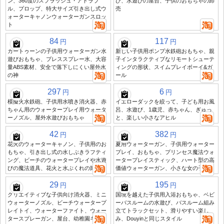
ン、360度のスプラッシュ・アトラブ
び、水遊びの屋台、子供のおもちゃの卸
ル、プロップ、特大サイズ引き出し式ウ
売
ォーターキャノンウォーターガンスロッ
ト
84
117
円
円
カートゥーンの子供用ウォーターガン水
新しい子供用ポンプ水鉄砲おもちゃ、親
遊びおもちゃ、プレススプレー水、大容
子インタラクティブなリモートシューテ
量ABS素材、安全で落下しにくい屋外水
ィングの形状、スイムプレイボーイ&ガ
の神
ール
297
6
円
円
模擬火水鉄砲、子供用水噴き消火器、赤
イエローダックを絞って、子ども用お風
ちゃん用のウォータープレイ用ウォータ
呂、水遊び、1歳児、赤ちゃん、ぎゅっ
ーノズル、屋外水遊びおもちゃ
と、楽しい小さなアヒル
42
382
円
円
花火のウォーターキャノン、子供用のお
夏用ウォーターガン、子供用ウォーター
もちゃ、引き出し式の水しぶきラフティ
プレイ、おもちゃ、プリンセス魔法ウォ
ング、ビーチのウォータープレイや水遊
ータープレイスティック、ハート型の高
びの魔法道具、花火と水ぶくれの卸売
価値ウォーターガン、小さな女の子
29
195
円
円
クリエイティブな子供向け消火器、ミニ
国境を越えた子供用入浴おもちゃ、ベビ
ウォーターノズル、ビーチウォータープ
ーバスルームの水遊び、バスルーム組み
レイトイ、ウォーターファイト、ウォー
立てトラックセット、滑りやすい楽し
タースプレーガン、屋台、幼稚園ギフト
み、Douyinと同じスタイル