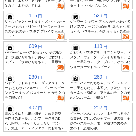
ぐ遊び、水遊び、男の子、女の子、小さ
子供用シャワー、男の子と女の子、イン
なカメ、水浴び、アヒル
ターネットセレブのバス
115
526
円
円
リトルダックタートルキッズ バスウォー
シャワー シャワー アヒルの子 水遊び 遊
ター おもちゃ ベビー ベビーウォーター
び バスプレー 水 水 恐竜 卵 赤ちゃん 赤
男の子 女の子 バスタブ プレイウォータ
ちゃん バスルーム 子供 おもちゃ男の子
ートイ
609
118
円
円
Kechaoベビーバスおもちゃ、子供用水
かわいいバスタブル、ミニシャワー、バ
泳・水遊びおもちゃ、男の子と女の子、
スタブ、ウォータープレイおもちゃ、ビ
スプレー式水遊びおもちゃ、二重用途
ーチの屋外ウォータープレイ、かわいい
ウォーターケトルスプーン
230
269
円
円
ベイビーリトルイエローダックウォータ
ベビーバスのおもちゃ、ベビーシャワ
ー おもちゃ バスルームスプレー ベビー
ー、子どもたち、水遊び、水遊び、イン
シャワー キッズ バスルーム 男の子 女の
ターネット有名人、アヒルの子、女の子
子 恐竜の卵
のバスルーム、浴槽など
402
252
円
円
雪のようにもち米の団子、こねる音楽、
ベビーバスのおもちゃ、水が落ちる小さ
手作りのボール、ポンプ、手作りのDI
な黄色いアヒルのシャワー、卵の殻、子
Y、形作り、ゆっくりとしたリバウン
供のバスルーム、雨、水遊びの男の子、
ド、減圧、アーティファクトのおもちゃ
女の子、恐竜の卵。