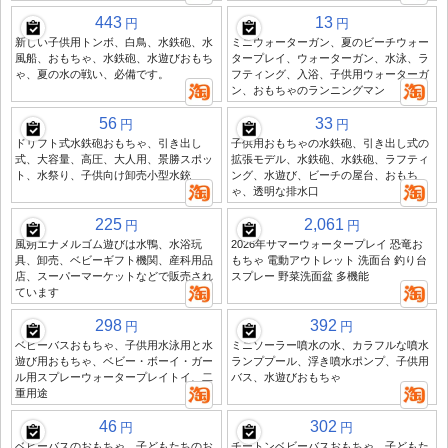
443
13
円
円
新しい子供用トンボ、白鳥、水鉄砲、水
ミニウォーターガン、夏のビーチウォー
風船、おもちゃ、水鉄砲、水遊びおもち
タープレイ、ウォーターガン、水泳、ラ
ゃ、夏の水の戦い、必備です。
フティング、入浴、子供用ウォーターガ
ン、おもちゃのランニングマン
56
33
円
円
ドリフト式水鉄砲おもちゃ、引き出し
子供用おもちゃの水鉄砲、引き出し式の
式、大容量、高圧、大人用、景勝スポッ
拡張モデル、水鉄砲、水鉄砲、ラフティ
ト、水祭り、子供向け卸売小型水銃
ング、水遊び、ビーチの屋台、おもち
ゃ、透明な排水口
225
2,061
円
円
風朔エナメルゴム遊びは水鴨、水浴玩
2026年サマーウォータープレイ 恐竜お
具、卸売、ベビーギフト機関、産科用品
もちゃ 電動アウトレット 洗面台 釣り台
店、スーパーマーケットなどで販売され
スプレー 野菜洗面盆 多機能
ています
298
392
円
円
ベビーバスおもちゃ、子供用水泳用と水
ミニソーラー噴水の水、カラフルな噴水
遊び用おもちゃ、ベビー・ボーイ・ガー
ランププール、浮き噴水ポンプ、子供用
ル用スプレーウォータープレイトイ、二
バス、水遊びおもちゃ
重用途
46
302
円
円
ベビーバスのおもちゃ、子どもたちのお
チートンベビーバスおもちゃ、子どもた