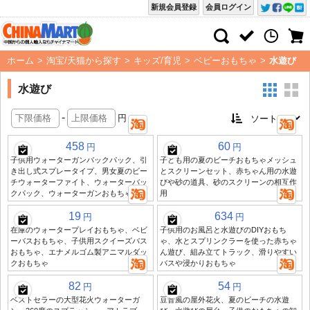
新規会員登録
会員ログイン
ホーム
>
淘宝/天猫から探す
>
キッズ/育児
>
ベビーおもちゃ
>
水遊び
水遊び
-
円
458
60
円
円
子供用ウォーターガンバックパック、引
子ども用の夏のビーチおもちゃメッシュ
き出し式スプレータイプ、男女夏のビー
とスクリーンセット、赤ちゃん用の水遊
チウォーターファイト、ウォーターバッ
びや砂の道具、砂のスクリーンの相互作
クパック、ウォーターガンおもちゃ
用
19
634
円
円
在庫のウォータープレイおもちゃ、ベビ
子供用のお風呂と水遊びのDIYおもち
ーバスおもちゃ、子供用スクイーズバス
ゃ、水とスプリンクラーを使った赤ちゃ
おもちゃ、エナメルゴム製アニマルダッ
ん遊び、組み立てトラック、滑りやすい
クおもちゃ
バスや浸かりおもちゃ
82
54
円
円
ベストセラーの大型花火ウォーターガ
豆音風の屋外花火、夏のビーチの水遊