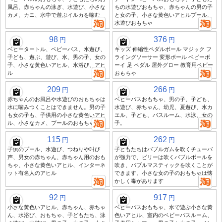
風呂、赤ちゃんの泳ぎ、水遊び、小さな
ちの水遊びおもちゃ、赤ちゃんの男の子
カメ、カニ、水中で遊ぶイルカを噛む
と女の子、小さな黄色いアヒルプール、
水遊びおもちゃ
98
376
円
円
ベビータートル、ベビーバス、水遊び、
キッズ 伸縮性ペダルボール マジック フ
子ども、遊ぶ、遊び、水、男の子、女の
ライングソーサー 変形ボール ベビーボ
子、小さな黄色いアヒル、水浴び、アヒ
ーイ 足 ペダル 屋外グロー 教育用ベビー
ル
おもちゃ
209
266
円
円
赤ちゃんのお風呂や水遊びのおもちゃは
ベビーバスおもちゃ、男の子、子ども、
水に噛みつくことはできません。男の子
水遊び、赤ちゃん、幼児、夏遊び、水カ
も女の子も、子供用の小さな黄色いアヒ
エル、子ども、バスルーム、水泳、女の
ル、小さなカメ、プールのおもちゃなど
子。
115
262
円
円
子供のプール、水遊び、つねりや叫び
子どもたちはバブルガムを吹くチューバ
声、男女の赤ちゃん、赤ちゃん用のおも
が強力で、ビリーは吹くバブルボールを
ちゃ、小さな黄色いアヒル、インターネ
吹き、バブルマスティックを吹くことが
ット有名人のアヒル
できます。小さな女の子のおもちゃは懐
かしく毒があります
92
917
円
円
小さな黄色いアヒル、赤ちゃん、赤ちゃ
ベビーバスおもちゃ、水で遊ぶ小さな黄
ん、水浴び、おもちゃ、子どもたち、泳
色いアヒル、室内のベビーバスルーム、