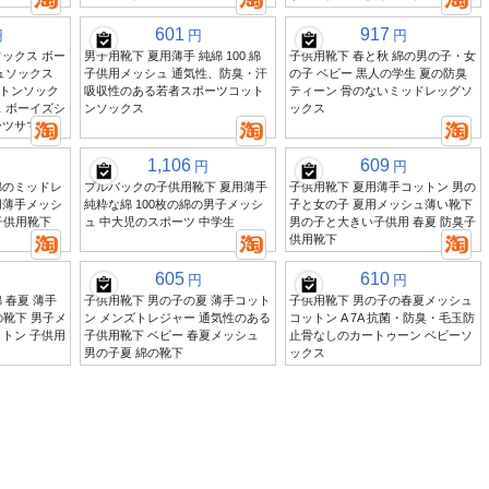
601
917
円
円
円
ックス ボー
男子用靴下 夏用薄手 純綿 100 綿
子供用靴下 春と秋 綿の男の子・女
ュソックス
子供用メッシュ 通気性、防臭・汗
の子 ベビー 黒人の学生 夏の防臭
トンソック
吸収性のある若者スポーツコット
ティーン 骨のないミッドレッグソ
 ボーイズシ
ンソックス
ックス
ーツサマー
1,106
609
円
円
綿のミッドレ
プルバックの子供用靴下 夏用薄手
子供用靴下 夏用薄手コットン 男の
用薄手メッシ
純粋な綿 100枚の綿の男子メッシ
子と女の子 夏用メッシュ薄い靴下
の子供用靴下
ュ 中大児のスポーツ 中学生
男の子と大きい子供用 春夏 防臭子
供用靴下
605
610
円
円
 春夏 薄手
子供用靴下 男の子の夏 薄手コット
子供用靴下 男の子の春夏メッシュ
の靴下 男子メ
ン メンズトレジャー 通気性のある
コットン A 7A 抗菌・防臭・毛玉防
トン 子供用
子供用靴下 ベビー 春夏メッシュ
止骨なしのカートゥーン ベビーソ
男の子夏 綿の靴下
ックス