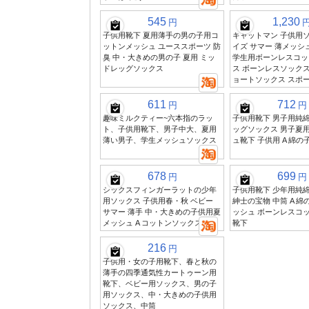
545
1,230
円
子供用靴下 夏用薄手の男の子用コ
キャットマン 子供用ソ
ットンメッシュ ユーススポーツ 防
イズ サマー 薄メッシ
臭 中・大きめの男の子 夏用 ミッ
学生用ボーンレスコッ
ドレッグソックス
ス ボーンレスソックス
ョートソックス スポ
611
712
円
円
趣味ミルクティー~六本指のラッ
子供用靴下 男子用純
ト、子供用靴下、男子中大、夏用
ッグソックス 男子夏
薄い男子、学生メッシュソックス
ュ靴下 子供用 A 綿
678
699
円
円
シックスフィンガーラットの少年
子供用靴下 少年用純綿
用ソックス 子供用春・秋 ベビー
紳士の宝物 中筒 A 綿
サマー 薄手 中・大きめの子供用夏
ッシュ ボーンレスコッ
メッシュ A コットンソックス
靴下
216
円
子供用・女の子用靴下、春と秋の
薄手の四季通気性カートゥーン用
靴下、ベビー用ソックス、男の子
用ソックス、中・大きめの子供用
ソックス、中筒