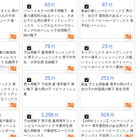
63
87
円
円
タイル 男の
ソリッドカラーの男子用靴下、春
春夏の新しいベビーソックス 男の
大人の子供
夏の通気性のあるメッシュ、大き
子・女の子 通気性のあるメッシュ
ューブ 春・
な子ども用の薄手ミッドレッグソ
ソックス ベビールーズソックス 薄
ックス、シンプルなカラーブロッ
手5足バージョン
キングのボーンレス子供用靴下、
綿の靴下
79
23
円
円
 夏の無地色
子供用靴下 夏用薄手コットンクラ
キッズソックス ボーイズソックス
ーンレスコ
ス 男子メッシュソックス 男子中学
サマー薄手メッシュソックス 汗吸
ラ 抗菌男子
生・大学生用 全綿靴下
いコットンソックス カートゥーン
ブソックス
ベビーボーイズ サマー通気性
25
253
円
円
ソックス 薄
男子用靴下 子供用 夏 薄手靴下 薄
新夏 子ども用春夏 薄手の男の子と
ックス メッ
い靴下 夏の男の子 ベビーメッシュ
女の子の外国風の靴下 新生児用
クス ミディ
夏
ィなソックス
1,208
919
円
円
円
防臭汗吸収ス
子供用靴下 男子用 夏用薄手コット
【100%コットン】ベビーソックス
 ティーンエ
ン ピエールボーイズ 中量学生用
サマー 薄手通気性のある男の子 メ
ットボール
成人用耐臭・汗吸収性ユーススポ
ッシュソックス ベビーコットン 薄
ーツソックス
手ソックス 子供用ソックス 春と夏