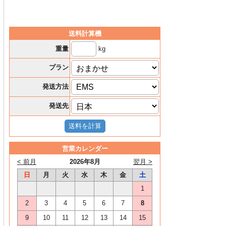
送料計算機
kg
重量
プラン
発送方法
発送先
営業カレンダー
< 前月
2026年8月
翌月 >
日
月
火
水
木
金
土
1
2
3
4
5
6
7
8
9
10
11
12
13
14
15