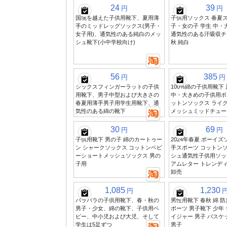
24
39
円
円
国境を越えた子供用靴下、夏用薄
子供用ソックス 春夏ス
手のミッドレッグソックス(男子・
子・女の子 学生 中・
女子用)、通気性のある純白のメッ
通気性のある汗吸収チ
シュ靴下(小中学校向け)
秋 純白
56
385
円
円
シックスフィンガーラットの子供
100%綿の子供用靴下
用靴下、男子中型および大きさの
中・大きめの子供用ボ
春夏用薄手男子用学生用靴下、通
ットンソックス ライク
気性のある綿の靴下
メッシュミッドチュー
30
69
円
円
子供用靴下 男の子 綿のカートゥー
2024年春夏 ボーイズ
ン シャークソックス コットンベビ
手スポーツ コットンソ
ーショートメッシュソックス 男の
シュ通気性子供用ソッ
子用
アムレター トレンデ
卸売
1,085
1,230
円
バラバラの子供用靴下、春・秋の
男性用靴下 春秋 綿 
男子・少女、綿の靴下、子供用ベ
ポーツ 男子靴下 少年
ビー、中小児および大児、そして
イジャー 男子 バスケ
学生は5足ずつ
男子