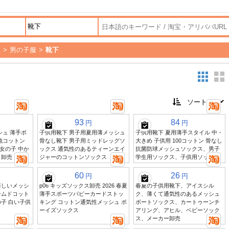
服
>
男の子服
>
靴下
93
84
円
円
シュ 薄手ボ
子供用靴下 男子用夏用薄メッシュ
子供用靴下 夏用薄手スタイル 中・
純コットン
骨なし靴下 男子用ミッドレッグソ
大きめ 子供用 100コットン 骨なし
女の子 中か
ックス 通気性のあるティーンエイ
抗菌防球メッシュソックス、男子
 卸売
ジャーのコットンソックス
学生用ソックス、子供用ソックス
60
26
円
円
新しいメッシ
p06 キッズソックス卸売 2026 春夏
春夏の子供用靴下、アイスシル
ームドコット
薄手スポーツパピーカードストッ
ク、薄くて通気性のあるメッシュ
子 白い子供
キング コットン通気性メッシュ ボ
ボートソックス、カートゥーンチ
ーイズソックス
アリング、アヒル、ベビーソック
ス、メーカー卸売