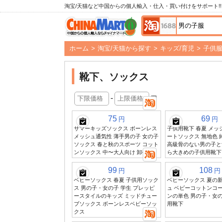
淘宝/天猫など中国からの個人輸入・仕入・買い付けをサポート!!
ホーム
>
淘宝/天猫から探す
>
キッズ/育児
>
子供
靴下、ソックス
-
円
75
69
円
円
サマーキッズソックス ボーンレス
子供用靴下 春夏 メッ
メッシュ通気性 薄手男の子 女の子
ートソックス 無地色 
ソックス 春と秋のスポーツ コット
高級骨のない男の子と
ンソックス 中〜大人向け 卸売
ら大きめの子供用靴下
99
108
円
円
ベビーソックス 春夏 子供用ソック
ベビーソックス 夏の
ス 男の子・女の子 学生 プレッピ
ュ ベビーコットンコ
ースタイルのキッズ ミッドチュー
ンの単色 男の子・女の
ブソックス ボーンレスベビーソッ
用靴下
クス