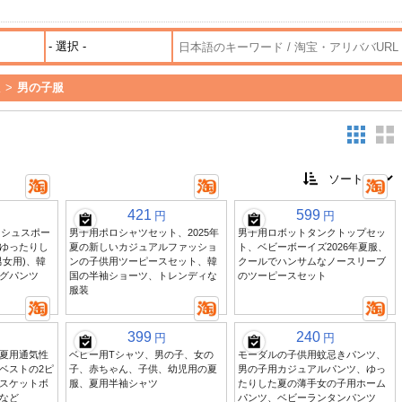
服
>
男の子服
421
599
円
円
ッシュスポー
男子用ポロシャツセット、2025年
男子用ロボットタンクトップセッ
ゆったりし
夏の新しいカジュアルファッショ
ト、ベビーボーイズ2026年夏服、
男女用)、韓
ンの子供用ツーピースセット、韓
クールでハンサムなノースリーブ
グパンツ
国の半袖ショーツ、トレンディな
のツーピースセット
服装
399
240
円
円
夏用通気性
ベビー用Tシャツ、男の子、女の
モーダルの子供用蚊忌きパンツ、
ベストの2ピ
子、赤ちゃん、子供、幼児用の夏
男の子用カジュアルパンツ、ゆっ
スケットボ
服、夏用半袖シャツ
たりした夏の薄手女の子用ホーム
など
パンツ、ベビーランタンパンツ