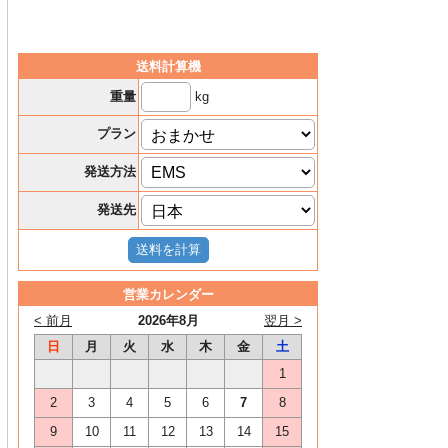
送料計算機
kg
重量
プラン
発送方法
発送先
営業カレンダー
< 前月
2026年8月
翌月 >
日
月
火
水
木
金
土
1
2
3
4
5
6
7
8
9
10
11
12
13
14
15