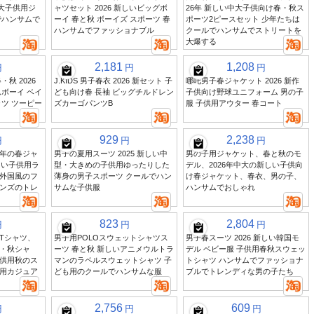
中大子供用ジ
ャツセット 2026 新しいビッグボ
26年 新しい中大子供向け春・秋ス
でハンサムで
ーイ 春と秋 ボーイズ スポーツ 春
ポーツ2ピースセット 少年たちは
ハンサムでファッショナブル
クールでハンサムでストリートを
大爆する
2,181
1,208
円
円
円
秋 2026
J.KIDS 男子春衣 2026 新セット 子
哪吒男子春ジャケット 2026 新作
ボーイ ベイ
ども向け春 長袖 ビッグチルドレン
子供向け野球ユニフォーム 男の子
ツ ツーピー
ズカーゴパンツB
服 子供用アウター 春コート
929
2,238
円
円
円
年の春ジャ
男子の夏用スーツ 2025 新しい中
男の子用ジャケット、春と秋のモ
しい子供用ラ
型・大きめの子供用ゆったりした
デル、2026年中大の新しい子供向
外国風のフ
薄身の男子スポーツ クールでハン
け春ジャケット、春衣、男の子、
ンズのトレ
サムな子供服
ハンサムでおしゃれ
823
2,804
円
円
円
Tシャツ、
男子用POLOスウェットシャツス
男子春スーツ 2026 新しい韓国モ
・秋シャ
ーツ 春と秋 新しいアニメウルトラ
デル ベビー服 子供用春秋スウェッ
供用秋のス
マンのラペルスウェットシャツ 子
トシャツ ハンサムでファッショナ
用カジュア
ども用のクールでハンサムな服
ブルでトレンディな男の子たち
2,756
609
円
円
円