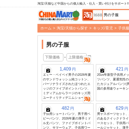
淘宝/天猫など中国からの個人輸入・仕入・買い付けをサポート!!
ホーム
>
淘宝/天猫から探す
>
キッズ/育児
>
子供
男の子服
-
円
1,409
421
円
円
エミー・ベイベイ男子の2026年夏
2026年新型子供用メ
のサンドウォッシュ純コットン、
ツパンツ、夏通気性の
パーソナライズされたほつれたエ
たカジュアルパンツ(
ッジのファイブポイントパンツ、
国の多用途ウォーキン
ミディアムからラージのキッズ用
ユーティリティデニムショーツ
482
629
円
円
子供用ショートパンツ、男子用ベ
男子スポーツセット、
ビーパンツ、2026年夏の薄手ミド
のあるクイックドライ
ル丈パンツ、ファイブポイントパ
ースセット、子供用バ
ンツ、サマーウェア、子供用ワー
ールジャケット、薄手