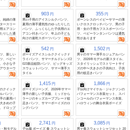
903
355
円
円
、純綿の薄
男の子用のアイスシルクパンツ、
ボーンレスのベイビーサマーの薄
タースリー
夏用の薄手通気性のゆったりした
いクロスクロッチパンツ、男の子
用エアコン
パンツ、ふっくらした子供用のエ
用・女の子用カフススポーツパン
たりした通
アコン付きパンツ、年上の子ども
ツ、ベビーランタンパンツは通気
向けの速乾スポーツパンツ
性があります
542
1,502
円
円
ツ、新しい
ボーイズアイスシルククイックド
男子のサマー薄手カジュアルパン
ツ、ベビー
ライパンツ、サマーチルドレンズ2
ツ、2026年モデルの新スタイル、
、小さな子
023新品蚊防パンツ、ビッグキッズ
スタイリッシュでストリートサイ
アウターウ
スウェットパンツ、サマー薄手ス
ズの中〜大きさの子供向け、子供
タイル
用の蚊忌きパンツ
1,415
1,866
円
円
のクイック
ボーイズジーンズ、2026年サマー
子供向けマイケル・ジャクソンの
ルパンツ、
薄手の新しい子供服、ミッドから
パフォーマンス衣装セット、スパ
手の夏用パ
ラージのキッズカーブブレード蚊
ンコールのパフォーマンス衣装、
大きめの子
忌きパンツ、サマーボーイズのロ
ハロウィンの舞台衣装ボーイズ
、ドロップ
ングパンツ
2,741
3,085
円
円
円
春・秋モデル
子供服 ボーイズ 春 スウェットシ
男子春スウェットシャツセット 20