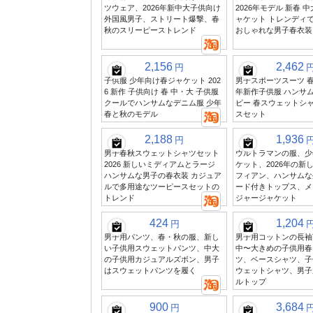
ツウェア、2026年新中大子供向け
2026年モデル 新春 
外国風男子、ストリート爆撃、春
ャケット トレンディ
秋のスリーピーストレンド
おしゃれな男子春衣装
2,156
2,462
円
子供服 少年向け春ジャケット 202
男子スポーツスーツ 春・
6 新作 子供向け 春 中・大 子供服
年新作子供服 ハンサム
クールでハンサムなデニム服 少年
ビー 春スウェットシャ
春と秋のモデル
スセット
2,188
1,936
円
男子春秋スウェットシャツセット
ウルトラマンの服、少
2026 新しいミディアムとラージ
ケット、2026年の新
ハンサムな男子の春衣装 カジュア
フィアン、ハンサムな
ルで多用途なツーピースセットの
ード付きトップス、メ
トレンド
ジャージャケット
424
1,204
円
男子用パンツ、春・秋の服、新し
男子用コットンの長袖
い子供用スウェットパンツ、中大
中〜大きめの子供用春
の子供用カジュアルズボン、男子
ツ、ベースシャツ、子
はスウェットパンツを履く
ウェットシャツ、男子
ルトップ
900
3,684
円