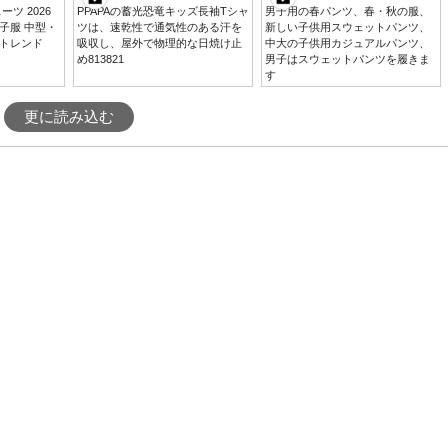
ツ 2026
PPAPAの蓄光恐竜キッズ長袖Tシャ
男子用の春パンツ、春・秋の服、
子服 中型・
ツは、速乾性で通気性のある汗を
新しい子供用スウェットパンツ、
トレンド
吸収し、屋外で物理的な日焼け止
中大の子供用カジュアルパンツ、
め813821
男子はスウェットパンツを履きま
す
更に読み込む