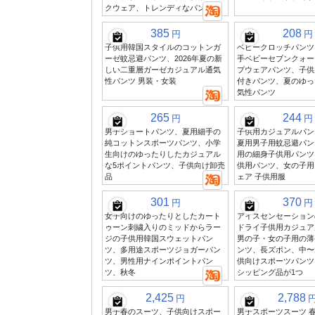
クウェア、トレンディなパンツ
385
208
円
円
子供用韓国スタイルのコットンガ
ベビークロッチパンツ
ーゼ蚊忌避パンツ、2026年夏の新
手ベビーセブンクォー
しい二重層ガーゼカジュアル通気
プウェアパンツ、子供
性パンツ 男装・女装
付きパンツ、夏のゆっ
気性パンツ
265
244
円
円
男子ショートパンツ、夏用細手の
子供用カジュアルパン
純コットンスポーツパンツ、小学
夏用男子用蚊忌避パン
生向けのゆったりしたカジュアル
用の細身子供用パンツ
な5ポイントパンツ、子供向け卸売
供用パンツ、女の子用
品
ェア 子供用服
301
370
円
円
女子向けのゆったりとしたカート
アイスセンセーション
ゥーン刺繍入りのミッドからラー
ドライ子供用カジュア
ジの子供用韓国スウェットパン
男の子・女の子用の薄
ツ、多用途スポーツジョガーパン
ンツ、長ズボン、中〜
ツ、男性用ナインポイントパン
供向けスポーツパンツ
ツ、秋冬
シッピング品が1つ
2,425
2,788
円
男子春のスーツ、子供向けスポー
男子スポーツスーツ 