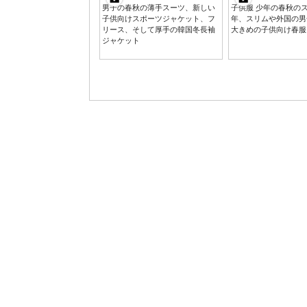
男子の春秋の薄手スーツ、新しい
子供服 少年の春秋のスー
子供向けスポーツジャケット、フ
年、スリムや外国の男
リース、そして厚手の韓国冬長袖
大きめの子供向け春服
ジャケット