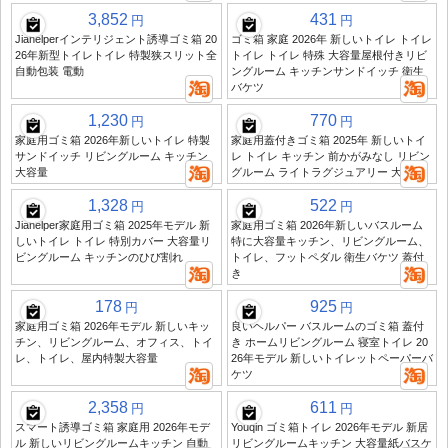
3,852
431
円
円
Jiahelperインテリジェント誘導ゴミ箱 20
ゴミ箱 家庭 2026年 新しいトイレ トイレ
26年新型トイレトイレ 特製狭スリット全
トイレ トイレ 特殊 大容量屋根付きリビ
自動包装 電動
ングルーム キッチンサンドイッチ 衛生
バケツ
1,230
770
円
円
家庭用ゴミ箱 2026年新しいトイレ 特製
家庭用蓋付きゴミ箱 2025年 新しいトイ
サンドイッチ リビングルーム キッチン
レ トイレ キッチン 前かがみなし リビン
大容量
グルーム ライトラグジュアリー 大容量
1,328
522
円
円
Jiahelper家庭用ゴミ箱 2025年モデル 新
家庭用ゴミ箱 2026年新しいバスルーム
しいトイレ トイレ 特別カバー 大容量リ
特に大容量キッチン、リビングルーム、
ビングルーム キッチンのひび割れ
トイレ、フットペダル 衛生バケツ 蓋付
き
178
925
円
円
家庭用ゴミ箱 2026年モデル 新しいキッ
良いヘルパー バスルームのゴミ箱 蓋付
チン、リビングルーム、オフィス、トイ
き ホームリビングルーム 寝室トイレ 20
レ、トイレ、屋内特製大容量
26年モデル 新しいトイレットペーパーバ
ケツ
2,358
611
円
円
スマート誘導ゴミ箱 家庭用 2026年モデ
Youqin ゴミ箱トイレ 2026年モデル 新居
ル 新しいリビングルームキッチン 自動
リビングルームキッチン 大容量紙バスケ