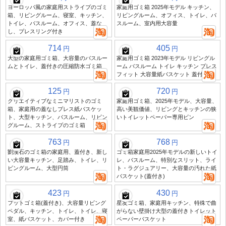
ヨーロッパ風の家庭用ストライプのゴミ
家庭用ゴミ箱 2025年モデル キッチン、
箱、リビングルーム、寝室、キッチン、
リビングルーム、オフィス、トイレ、バ
トイレ、バスルーム、オフィス、蓋な
スルーム、室内用大容量
し、プレスリング付き
714
405
円
円
大型の家庭用ゴミ箱、大容量のバスルー
家庭用ゴミ箱 2023年モデル リビングル
ムとトイレ、蓋付きの圧縮防水ゴミ箱
ーム バスルーム トイレ キッチン プレス
フィット 大容量紙バスケット 蓋付き
125
720
円
円
クリエイティブなミニマリストのゴミ
家庭用ゴミ箱、2025年モデル、大容量、
箱、家庭用の蓋なしプレス紙バスケッ
高い美観価値、リビングとキッチンの狭
ト、大型キッチン、バスルーム、リビン
いトイレットペーパー専用ビン
グルーム、ストライプのゴミ箱
763
768
円
円
劉漢石のゴミ箱の家庭用、蓋付き、新し
ゴミ箱家庭用2025年モデルの新しいトイ
い大容量キッチン、足踏み、トイレ、リ
レ、バスルーム、特別なスリット、ライ
ビングルーム、大型円筒
ト・ラグジュアリー、大容量の汚れた紙
バスケット(蓋付き)
423
430
円
円
フットゴミ箱(蓋付き)、大容量リビング
星友ゴミ箱、家庭用キッチン、特殊で曲
ペダル、キッチン、トイレ、トイレ、寝
がらない壁掛け大型の蓋付きトイレット
室、紙バスケット、カバー付き
ペーパーバスケット