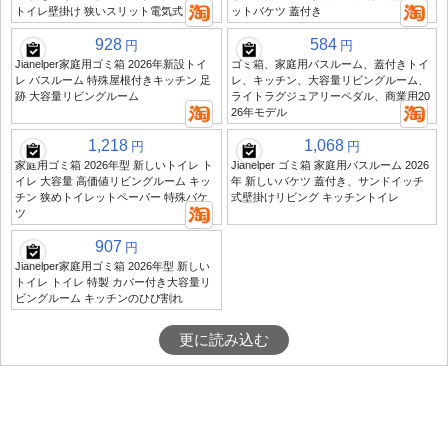
トイレ壁掛け 狭いスリット電気式
ットバケツ 蓋付き
928
584
円
円
Jiahelper家庭用ゴミ箱 2026年新設トイ
ゴミ箱、家庭用バスルーム、蓋付きトイ
レ バスルーム 特殊屋根付きキッチン 足
レ、キッチン、大容量リビングルーム、
跡 大容量リビングルーム
ライトラグジュアリーペダル、商業用20
26年モデル
1,218
1,068
円
円
家庭用ゴミ箱 2026年型 新しいトイレ ト
Jiahelper ゴミ箱 家庭用バスルーム 2026
イレ 大容量 高価値リビングルーム キッ
年 新しいバケツ 蓋付き、サンドイッチ
チン 狭めトイレットペーパー 特殊バケ
式壁掛けリビング キッチントイレ
ツ
907
円
Jiahelper家庭用ゴミ箱 2026年型 新しい
トイレ トイレ 特製 カバー付き大容量リ
ビングルーム キッチンのひび割れ
更に読み込む