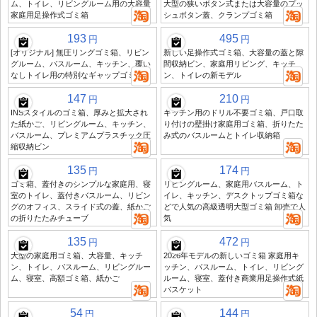
ム、トイレ、リビングルーム用の大容量
大型の狭いボタン式または大容量のプッ
家庭用足操作式ゴミ箱
シュボタン蓋、クランプゴミ箱
193
495
円
円
[オリジナル] 無圧リングゴミ箱、リビン
新しい足操作式ゴミ箱、大容量の蓋と隙
グルーム、バスルーム、キッチン、覆い
間収納ビン、家庭用リビング、キッチ
なしトイレ用の特別なギャップゴミ箱
ン、トイレの新モデル
147
210
円
円
INSスタイルのゴミ箱、厚みと拡大され
キッチン用のドリル不要ゴミ箱、戸口取
た紙かご、リビングルーム、キッチン、
り付けの壁掛け家庭用ゴミ箱、折りたた
バスルーム、プレミアムプラスチック圧
み式のバスルームとトイレ収納箱
縮収納ビン
135
174
円
円
ゴミ箱、蓋付きのシンプルな家庭用、寝
リビングルーム、家庭用バスルーム、ト
室のトイレ、蓋付きバスルーム、リビン
イレ、キッチン、デスクトップゴミ箱な
グのオフィス、スライド式の蓋、紙かご
どで人気の高級透明大型ゴミ箱 卸売で人
の折りたたみチューブ
気
135
472
円
円
大型の家庭用ゴミ箱、大容量、キッチ
2026年モデルの新しいゴミ箱 家庭用キ
ン、トイレ、バスルーム、リビングルー
ッチン、バスルーム、トイレ、リビング
ム、寝室、高額ゴミ箱、紙かご
ルーム、寝室、蓋付き商業用足操作式紙
バスケット
54
144
円
円