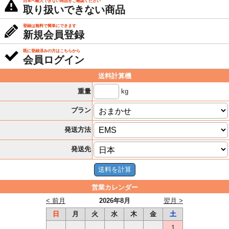
日本へ輸入できない商品をご確認ください
取り扱いできない商品
登録は無料で簡単にできます
新規会員登録
既に登録済みの方はこちらから
会員ログイン
送料計算機
kg
重量
プラン
発送方法
発送先
営業カレンダー
< 前月
2026年8月
翌月 >
日
月
火
水
木
金
土
1