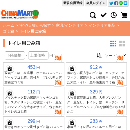
新規会員登録
会員ログイン
ホーム
>
淘宝/天猫から探す
>
家具/インテリア
>
インテリア用品
>
ゴミ箱
>
トイレ用ごみ箱
トイレ用ごみ箱
-
円
453
912
円
円
双義ゴミ箱、家庭用、ホテルバスルーム
蓋のない長方形のゴミ箱、キッチン、オ
ギャップゴミ箱、蓋付き、プレス型大容
フィス、家庭用および商業用、分類され
量寝室ゴミ箱
た大型トイレ、屋外衛生用ゴミ箱
112
329
円
円
プラスチック製の家庭用キッチンゴミ
大容量家庭用ゴミ箱、大型プレスリン
箱、スタイリッシュな寝室トイレ、蓋な
グ、蓋なし、トイレ、寮、キッチン、リ
しのシンプルな大きめサイズ、包まれた
ビングルーム シンプルな無地色の丸い紙
トイレのゴミ箱
かご
299
283
円
円
蓋付きのキッチン足付きゴミ箱 バスルー
家庭用トイレ用のバスルーム用ゴミ箱、