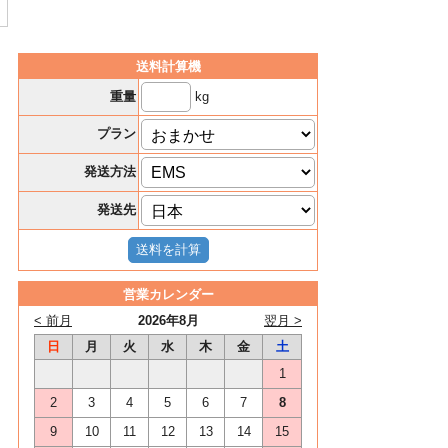
送料計算機
kg
重量
プラン
発送方法
発送先
営業カレンダー
< 前月
2026年8月
翌月 >
日
月
火
水
木
金
土
1
2
3
4
5
6
7
8
9
10
11
12
13
14
15