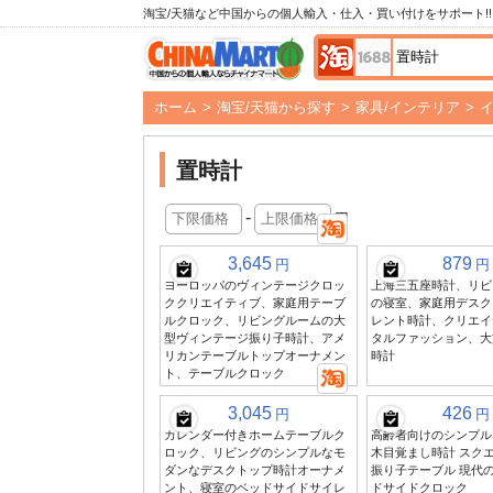
淘宝/天猫など中国からの個人輸入・仕入・買い付けをサポート!!
ホーム
>
淘宝/天猫から探す
>
家具/インテリア
>
置時計
-
円
3,645
879
円
円
ヨーロッパのヴィンテージクロッ
上海三五座時計、リビ
ククリエイティブ、家庭用テーブ
の寝室、家庭用デスク
ルクロック、リビングルームの大
レント時計、クリエイ
型ヴィンテージ振り子時計、アメ
タルファッション、大
リカンテーブルトップオーナメン
時計
ト、テーブルクロック
3,045
426
円
円
カレンダー付きホームテーブルク
高齢者向けのシンプル
ロック、リビングのシンプルなモ
木目覚まし時計 スク
ダンなデスクトップ時計オーナメ
振り子テーブル 現代
ント、寝室のベッドサイドサイレ
ドサイドクロック