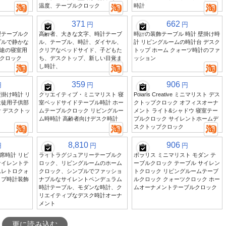
温度、テーブルクロック
時計
371
662
円
円
型テーブルク
高齢者、大きな文字、時計テーブ
時計の装飾テーブル 時計 壁掛け時
プルで静かな
ル、テーブル、時計、ダイヤル、
計 リビングルームの時計台 デスク
途の寝室用
クリアなベッドサイド、子どもた
トップ ホーム クォーツ時計のファ
クロック
ち、デスクトップ、新しい目覚ま
ッション
し時計、
359
906
円
円
円
掛け時計 リ
クリエイティブ・ミニマリスト 寝
Polaris Creative ミニマリスト デス
生徒用子供部
室ベッドサイドテーブル時計 ホー
クトップクロック オフィスオーナ
 デスクトッ
ムテーブルクロック リビングルー
メント ライト&シャドウ 寝室テー
ム時時計 高齢者向けデスク時計
ブルクロック サイレントホームデ
スクトップクロック
8,810
906
円
円
円
席時計 リビ
ライトラグジュアリーテーブルク
ポラリス ミニマリスト モダン テ
サイレントテ
ロック、リビングルームのホーム
ーブルクロック テーブル サイレン
ムレトロクォ
クロック、シンプルでファッショ
トクロック リビングルームテーブ
ィブ時計装飾
ナブルなサイレントペンデュラム
ルクロック クォーツクロック ホー
時計テーブル、モダンな時計、ク
ムオーナメントテーブルクロック
リエイティブなデスク時計オーナ
メント
更に読み込む