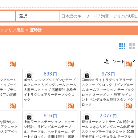
インテリア用品
>
置時計
893
973
円
円
ングルーム
ポラリス シンプルモダンなテーブ
Combas ライトラグジュアリーデ
トップサイ
ルクロック リビングルーム ホーム
スクトップクロック リビングルー
ティブデジ
大型デスクトップ 高齢時計 北欧ラ
ム ホームファッション テーブルク
文字の高齢
イトラグジュアリーテーブルクロ
ロック オーナメント 寝室 サイレ
ック
ント ペンデュラム時計スタンドク
ロック
916
2,077
円
円
な懐かしい
上海ワークステーション、クォー
時計オーナメントテーブル 時計 ホ
エアクロック
ツ時計、リビングルームテーブ
ーム 大きなリビングルーム配置 デ
の大文字ベッ
ル、テーブル、ベッドルーム、デ
スクトップテーブルクロック 2025
ートクロック、壁掛け時計、家庭
年モデル ペンデュラム テーブル