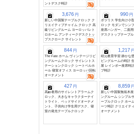
ントデスク時計
3,676
990
円
円
新しい中国製テーブルクロック ク
ポラリス 学生向け小
リエイティブチャイム クロック 高
ロック モダンでシン
級リビングルーム ヨーロッパレト
座席ハンガー、二面用
ロホーム アンティークデスクトッ
デスクトップテーブル
プスクローク サイレント
844
1,217
円
The Fate ホーム ヴィンテージリビ
幼児教育学習 静かな壁
ングルームクロック サイレントス
ビングルームの時計 
テーションクロック シートベルホ
屋 レインボー座席時計
ール 寝室オフィス ヨーロッパ回転
プ時計
オーナメント
427
8,859
円
高齢者用のサイレントアラームク
新しい中国製無垢木座
ロック、大きなキャラクターナイ
ングルーム シンプル
トライト、ベッドサイドオーナメ
ーブルクロック ホー
ント、子供向け学生用デスク、寝
ーツ時計 クリエイテ
室の発光テーブルクロック
オーナメント