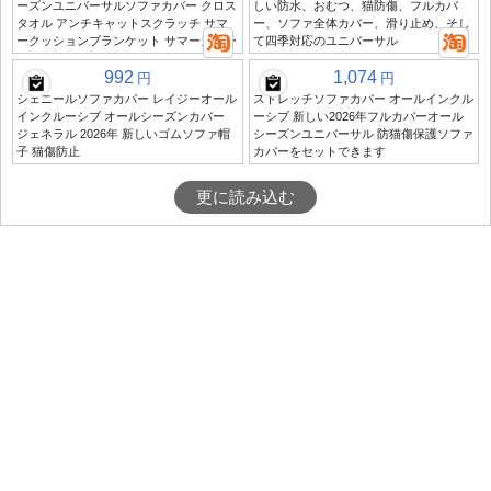
ーズンユニバーサルソファカバー クロス
しい防水、おむつ、猫防傷、フルカバ
タオル アンチキャットスクラッチ サマ
ー、ソファ全体カバー、滑り止め、そし
ークッションブランケット サマーカバー
て四季対応のユニバーサル
992
1,074
円
円
シェニールソファカバー レイジーオール
ストレッチソファカバー オールインクル
インクルーシブ オールシーズンカバー
ーシブ 新しい2026年フルカバーオール
ジェネラル 2026年 新しいゴムソファ帽
シーズンユニバーサル 防猫傷保護ソファ
子 猫傷防止
カバーをセットできます
更に読み込む