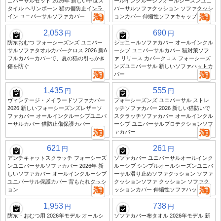
ニバーサルセット 2026年 新しい中世ス
ールインクルーシブオールシーズンユニ
タイル ヘリンボーン 猫の傷防止インラ
バーサルソファクッション ソファクッシ
イン ユニバーサルソファカバー
ョンカバー 伸縮性ソファキャップ
2,053
690
円
円
防水おむつ フォーシーズンズ ユニバー
シェニールソファカバー オールインクル
サルソファタオルカバークロス 2026 新A
ーシブ ユニバーサルカバー 猫対策ソフ
フルカバーカバーで、夏の猫の引っかき
ァ リリース カバークロス フォーシーズ
傷を防ぐ
ンズユニバーサル 新しいソファハットカ
バー
1,435
555
円
円
ヴィンテージ・メイラードソファカバー
フォーシーズンズ ユニバーサル ストレ
2026 新しいフォーシーズンズレザーソ
ッチソファカバー 2026 新しい猫防いで
ファカバー オールインクルーシブユニバ
スクラッチソファカバー オールインクル
ーサルカバー 猫防止傷保護カバー
ーシブ ユニバーサルプロテクションソフ
ァカバー
621
261
円
円
アンチキャットスクラッチ フォーシーズ
ソファカバー ユニバーサルオールインク
ンユニバーサルソファカバー 2026年 新
ルーシブ シンプルオールシーズンユニバ
しいソファカバー オールインクルーシブ
ーサル滑り止めソファクッション ソファ
ユニバーサル保護カバー 背もたれクッシ
クッションソファ クッション ソファク
ョン
ッションカバー 伸縮性ソファハット
1,953
738
円
円
防水・おむつ用 2026年モデル オールシ
ソファカバー布タオル 2026年モデル 新