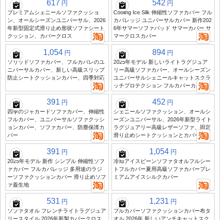
617
542
円
円
プレミアムシェニールソファクッショ
Cooling Ice Silk 伸縮性ソファカバー フル
ン、オールシーズンユニバーサル、2026
カバレッジ ユニバーサルカバー 新作202
年新型固定式滑り止め形状ソファシート
6年サマーソファパッド サマーカバー サ
クッション、カバークロス
マークロスカバー
1,054
894
円
円
ソリッドソファカバー、フルカバレのユ
2025年モデル 新しいライトラグジュア
ニバーサルカバー、新しい高級スリップ
リー高級ソファカバー、オールシーズン
防止シートクッションカバー、四季対応
ユニバーサルシェニールキャットスクラ
ッチプロテクション フルカバーカバー
391
452
円
円
四季のジャカードソファカバー、伸縮性
シェニールソファクッション、オールシ
フルカバー、ユニバーサルソファクッシ
ーズンユニバーサル、2026年新型ライト
ョンカバー、ソファカバー、防塵保護カ
ラグジュアリー高級レザーソファ、固定
バー
滑り止めシートクッションとカバー
391
1,054
円
円
2025年モデル 新作 シンプル 伸縮性ソフ
冷却アイスビーンソファタオルフルシー
ァカバー フルカバレッジ 多用途のラジ
トフルカバー夏用高級ソファカバープレ
ーソファクッションカバー 滑り止めソフ
ミアムアイスシルクカバー
ァ蓋生地
531
1,231
円
円
ソファタオル フレンチライトラグジュア
フルカバーソファクッションカバー布タ
リースタイル 2026年新製カバークロス
オル 2026年 新しいアンチキャットスク