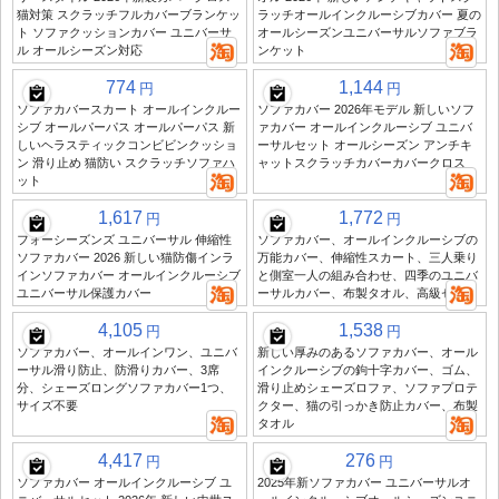
猫対策 スクラッチフルカバーブランケッ
ラッチオールインクルーシブカバー 夏の
ト ソファクッションカバー ユニバーサ
オールシーズンユニバーサルソファブラ
ル オールシーズン対応
ンケット
774
1,144
円
円
ソファカバースカート オールインクルー
ソファカバー 2026年モデル 新しいソフ
シブ オールパーパス オールパーパス 新
ァカバー オールインクルーシブ ユニバ
しいヘラスティックコンビビンクッショ
ーサルセット オールシーズン アンチキ
ン 滑り止め 猫防い スクラッチソファハ
ャットスクラッチカバーカバークロス
ット
1,617
1,772
円
円
フォーシーズンズ ユニバーサル 伸縮性
ソファカバー、オールインクルーシブの
ソファカバー 2026 新しい猫防傷インラ
万能カバー、伸縮性スカート、三人乗り
インソファカバー オールインクルーシブ
と側室一人の組み合わせ、四季のユニバ
ユニバーサル保護カバー
ーサルカバー、布製タオル、高級センス
4,105
1,538
円
円
ソファカバー、オールインワン、ユニバ
新しい厚みのあるソファカバー、オール
ーサル滑り防止、防滑りカバー、3席
インクルーシブの鉤十字カバー、ゴム、
分、シェーズロングソファカバー1つ、
滑り止めシェーズロファ、ソファプロテ
サイズ不要
クター、猫の引っかき防止カバー、布製
タオル
4,417
276
円
円
ソファカバー オールインクルーシブ ユ
2025年新ソファカバー ユニバーサルオ