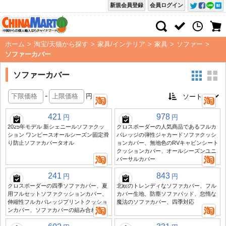
新規会員登録
会員ログイン
ホーム
>
淘宝/天猫から探す
>
家具/インテリア
>
家具
>
ソファー
>
ソファーカバー
ソファーカバー
-
円
421
978
円
円
2025年モデル 新シェニールソファクッ
クロスボーダーの人気商品であるフルカ
ション ワンピースオールシーズン固定滑
バレッジの弾性ジャカードソファクッシ
り防止ソファカバータオル
ョンカバー、無地色のRVキャビンシート
クッションカバー、オールシーズンユニ
バーサルカバー
241
843
円
円
クロスボーダーの四季ソファカバー、夏
北欧のトレンディなソファカバー、フル
用フルセットソファクッションカバー、
カバー生地、防塵ソファパッド、怠惰な
伸縮性フルカバレッジプリントクッショ
魔法のソファカバー、四季対応
ンカバー、ソファカバーの組み合わせ