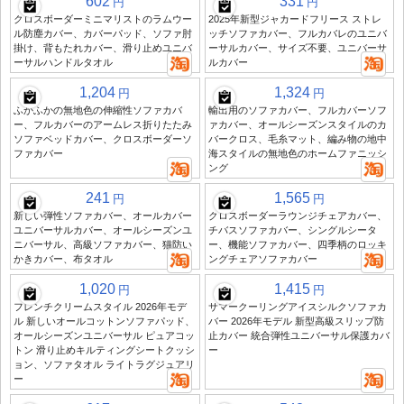
602
331
円
円
クロスボーダーミニマリストのラムウー
2025年新型ジャカードフリース ストレ
ル防塵カバー、カバーパッド、ソファ肘
ッチソファカバー、フルカバレのユニバ
掛け、背もたれカバー、滑り止めユニバ
ーサルカバー、サイズ不要、ユニバーサ
ーサルハンドルタオル
ルカバー
1,204
1,324
円
円
ふかふかの無地色の伸縮性ソファカバ
輸出用のソファカバー、フルカバーソフ
ー、フルカバーのアームレス折りたたみ
ァカバー、オールシーズンスタイルのカ
ソファベッドカバー、クロスボーダーソ
バークロス、毛糸マット、編み物の地中
ファカバー
海スタイルの無地色のホームファニッシ
ング
241
1,565
円
円
新しい弾性ソファカバー、オールカバー
クロスボーダーラウンジチェアカバー、
ユニバーサルカバー、オールシーズンユ
チバスソファカバー、シングルシータ
ニバーサル、高級ソファカバー、猫防い
ー、機能ソファカバー、四季柄のロッキ
かきカバー、布タオル
ングチェアソファカバー
1,020
1,415
円
円
フレンチクリームスタイル 2026年モデ
サマークーリングアイスシルクソファカ
ル 新しいオールコットンソファパッド、
バー 2026年モデル 新型高級スリップ防
オールシーズンユニバーサル ピュアコッ
止カバー 統合弾性ユニバーサル保護カバ
トン 滑り止めキルティングシートクッシ
ー
ョン、ソファタオル ライトラグジュアリ
ー