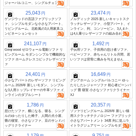
ジャーバルコニー、シングルチェア
25,043
23,474
円
円
ゲンジウッドの言語ファブリックソフ
ノルディック 2025 新しいキャットスク
ァ、シンプルモダンな小さなアパート、
ラッチレザーソファ、小型アパート、イ
リビングルーム、北欧風の3人用家具コ
ンライン、列、コンソービン、3人また
ンビネーションセット
は4人乗りレザーソファの組み合わせ
241,107
1,492
円
円
Genji wood ゼロウォール電動ソファ リ
子供用ソファ、子供用の怠け者ソファ、
ビングルーム モダンシンプルで機能的な
ベビーソファ、赤ちゃんリトル月間、若
ソファ ホームテレスコピックレザーソフ
いソファは背骨に痛みを与えません
ァ
24,401
16,649
円
円
小さなアパートのレザーソファ リビング
グジアホーム シングルバルコニー ゆっ
ルーム 2026年 新しいモダン、シンプル
たりしたレジャーソファ 初心者ビーンバ
な3人用トップレイヤーの牛革ソファ イ
ッグ 畳 寝室 小さなソファリクライナー
ンラインのダブルシート
XJ
1,786
20,357
円
円
怠けたソファ、横になる、寝る、シング
ソファリビングルーム 2026年 新しい猫
ルのゆったりした椅子、人間の犬小屋、
用スクラッチテクノロジー ファブリック
畳の寝室、小さなソファ、豆のサンドバ
小さなアパートメント 34席 列に並ぶラ
ッグリクライナー
イトラグジュアリー シンプルモダン家具
1,179
9,751
円
円