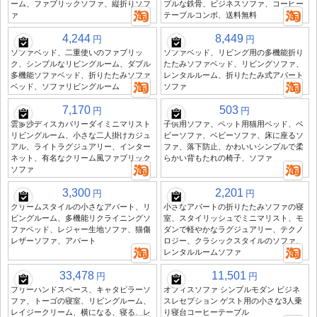
ーム、ファブリックソファ、縦折りソフ
プルな鉄骨、ビジネスソファ、コーヒー
ァ
テーブルコンボ、送料無料
4,244
8,449
円
円
ソファベッド、二重使いのファブリッ
ソファベッド、リビング用の多機能折り
ク、シンプルなリビングルーム、ダブル
たたみソファベッド、リビングソファ、
多機能ソファベッド、折りたたみソファ
レンタルルーム、折りたたみ式アパート
ベッド、ソファリビングルーム
ソファ
7,170
503
円
円
雲多沙ディスカバリーダイミニマリスト
子供用ソファ、ペット用猫用ベッド、ベ
リビングルーム、小さな二人掛けカジュ
ビーソファ、ベビーソファ、床に座るソ
アル、ライトラグジュアリー、インター
ファ、落下防止、かわいいシンプルで柔
ネット、有名なクリーム風ファブリック
らかい背もたれの椅子、ソファ
ソファ
3,300
2,201
円
円
クリームスタイルの小さなアパート、リ
小さなアパートの折りたたみソファの寝
ビングルーム、多機能リクライニングソ
室、スタイリッシュでミニマリスト、モ
ファベッド、レジャー生地ソファ、猫傷
ダンで軽やかなラグジュアリー、テクノ
レザーソファ、アパート
ロジー、クラシックスタイルのソファ、
レンタルルームソファ
33,478
11,501
円
円
フリーハンドスペース、キャタピラーソ
オフィスソファ シンプルモダン ビジネ
ファ、トーゴの寝室、リビングルーム、
スレセプション ゲスト用の小さな3人乗
レイジークリーム、横になる、寝る、レ
り寝台コーヒーテーブル