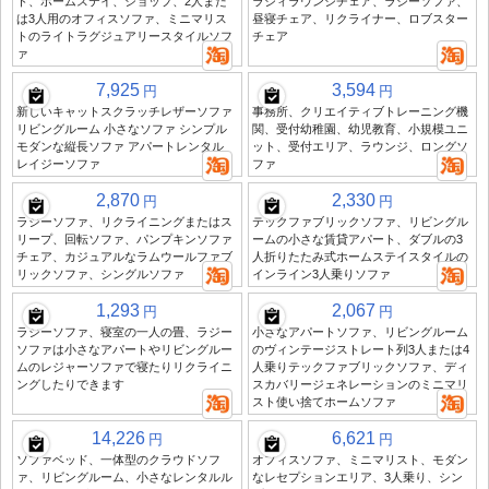
ト、ホームステイ、ショップ、2人また
ラジィラウンジチェア、ラジーソファ、
は3人用のオフィスソファ、ミニマリス
昼寝チェア、リクライナー、ロブスター
トのライトラグジュアリースタイルソフ
チェア
ァ
7,925
3,594
円
円
新しいキャットスクラッチレザーソファ
事務所、クリエイティブトレーニング機
リビングルーム 小さなソファ シンプル
関、受付幼稚園、幼児教育、小規模ユニ
モダンな縦長ソファ アパートレンタル
ット、受付エリア、ラウンジ、ロングソ
レイジーソファ
ファ
2,870
2,330
円
円
ラジーソファ、リクライニングまたはス
テックファブリックソファ、リビングル
リープ、回転ソファ、パンプキンソファ
ームの小さな賃貸アパート、ダブルの3
チェア、カジュアルなラムウールファブ
人折りたたみ式ホームステイスタイルの
リックソファ、シングルソファ
インライン3人乗りソファ
1,293
2,067
円
円
ラジーソファ、寝室の一人の畳、ラジー
小さなアパートソファ、リビングルーム
ソファは小さなアパートやリビングルー
のヴィンテージストレート列3人または4
ムのレジャーソファで寝たりリクライニ
人乗りテックファブリックソファ、ディ
ングしたりできます
スカバリージェネレーションのミニマリ
スト使い捨てホームソファ
14,226
6,621
円
円
ソファベッド、一体型のクラウドソフ
オフィスソファ、ミニマリスト、モダン
ァ、リビングルーム、小さなレンタルル
なレセプションエリア、3人乗り、シン