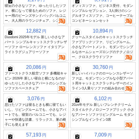
寝室の小さなソファ、ゆったりしたソフ
オフィスソファ、ビジネス受付、モダン
ァ、横になって寝るためのソファ、レジ
シンプルレセプション、3人掛けのシン
ャー用のビーンズサンドバッグバルコニ
グルオフィスソファ、コーヒーテーブル
ー、大人用のラウンジチェア、シングル
コンビネーションセット
12,882
10,894
円
円
Duodomi 2025年モデル 新しい小さなア
クリームスタイルのキャットスクラッチ
パート シンプルキャットスクラッチレザ
ファブリックソファ、リビングルーム、
ーソファ ローレンスソファ イタリアン
小さなアパートメント、モダンでシンプ
ライトラグジュアリーソファ
ルなホームシェーズロングのテクノロジ
ー、クロスクラウドソファ
20,086
30,760
円
円
ファーストクラス航空ソファ 多機能キャ
新しいハイバックのローレンスレザーソ
ビン 2026年 新しい寝台と横になるのが
ファは、モダンでシンプルな小型アパー
ゆったりした小さなアパートのシングル
ト用キャットとスクラッチレザーのイン
ソファスペースチェア
ライン3人乗りソファの組み合わせです
3,076
6,102
円
円
怠けたソファは寝るときも横に寝てもい
2026年モデル 新しいフレンチクリーム
いし、リビングルームでも、小さなアパ
スタイルテクノロジーファブリック 小さ
ートでも、寝室のバルコニーでも、レジ
なアパートソファリビングルーム モダン
ャーや快適な読書、リラックス、巣の椅
シンプルなインライン3席
子にも使えます
57,193
7,009
円
円