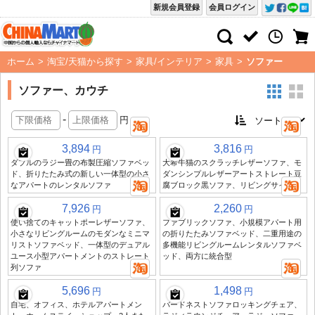
新規会員登録
会員ログイン
ホーム
>
淘宝/天猫から探す
>
家具/インテリア
>
家具
>
ソファー
ソファー、カウチ
-
円
3,894
3,816
円
円
ダブルのラジー畳の布製圧縮ソファベッ
大希牛猫のスクラッチレザーソファ、モ
ド、折りたたみ式の新しい一体型の小さ
ダンシンプルレザーアートストレート豆
なアパートのレンタルソファ
腐ブロック黒ソファ、リビングサイズ用
7,926
2,260
円
円
使い捨てのキャットポーレザーソファ、
ファブリックソファ、小規模アパート用
小さなリビングルームのモダンなミニマ
の折りたたみソファベッド、二重用途の
リストソファベッド、一体型のデュアル
多機能リビングルームレンタルソファベ
ユース小型アパートメントのストレート
ッド、両方に統合型
列ソファ
5,696
1,498
円
円
自宅、オフィス、ホテルアパートメン
バードネストソファロッキングチェア、