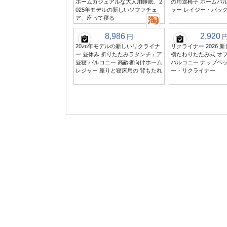
ホームカジュアルな大人用睡眠、2
の用途椅子 ホームバル
025年モデルの新しいソファチェ
ャー レイジー・バッ
ア、座って寝る
8,986
2,920
円
2026年モデルの新しいリクライナ
リクライナー 2026 
ー 昼休み 折りたたみラタンチェア
横たわりたたみ式 オフ
昼寝 バルコニー 高齢者向けホーム
バルコニー ナップベッ
レジャー 座りと寝床用の 背もたれ
ー・リクライナー