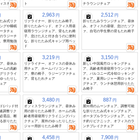
ィスチェア
ト
チラウンジチェア
2,963
2,512
円
円
円
たみ式リク
リクライナー、折りたたみ椅子、
折りたたみラウンジチェア、昼休
ングや睡眠
折りたたみベッド、オフィス用昼
み、オフィスの昼寝、怠けたソフ
ータチェ
寝用ラウンジチェア、背もたれ椅
ァ、自宅の学生寮の背もたれ椅子
のラジーチ
子、怠けた人と付き合うのに便利
、寮用勉強
な、折りたたみ式キャンプ用ベッ
ド
3,219
3,150
円
円
円
ア、昼休み
リクライナー、オフィスの昼休み
新しい中国風竹ロッキングチェ
ームの高齢
用チェア、ホームパソコンチェ
ア、高齢者用昼寝用ラウンジチェ
グリクライ
ア、寮の椅子、ラジーソファチェ
ア、バルコニー式冷却ロッキング
ゆったりし
ア、背もたれチェア
チェア、夏用レジャー用ロッキン
ェア
グチェア、ランチ休憩用折りたた
み椅子
3,480
887
円
円
ド(パッド付
オフィスラウンジチェア、昼休み
屋外用のムーンチェア、調整可能
4速調整リク
用の折りたたみ椅子、ホームの高
な折りたたみ式キャンプチェア、
必需品、断
齢者用昼寝用リクライニングバッ
ポータブルラウンジチェア、ビー
る折りたた
クチェア、屋外のゆったりしたレ
チ釣りピクニック、オフィスのラ
ジャー用折りたたみ椅子
ンチブレイクチェア
4,458
7,908
円
円
円