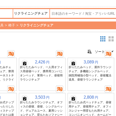
家具
>
椅子
>
リクライニングチェア
2,426
3,089
円
円
円
たみチェ
折りたたみベッド、一人用オフィ
折りたたみベッド、屋外ラウンジ
ェア、寮用
ス用昼寝ベッド、携帯用コンパニ
チェア、多機能シングルベッド、
ーネストチ
オンベッド、軍用ベッド、昼寝用
病院用補強小型ベッド、昼寝魔法
、リクライ
ラウンジチェア
道具、昼寝ラウンジチェア
3,503
2,808
円
円
円
み式ナップ
折りたたみラウンジチェア、オフ
折りたたみ式ベッドチェア、昼寝
ったりした
ィスの昼寝、昼寝、シングルベッ
用チェア、昼寝用チェア、オフィ
ィスナップ
ド、デュアルユース、夏用シッシ
スレジャー用背もたれ用チェア、
グまたは座
ョンチェア、背もたれソファシー
コンパニオンベッド、ホームビー