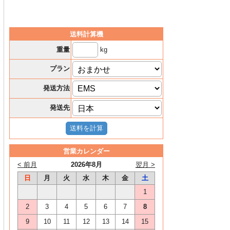
送料計算機
kg
重量
プラン
発送方法
発送先
営業カレンダー
< 前月
2026年8月
翌月 >
日
月
火
水
木
金
土
1
2
3
4
5
6
7
8
9
10
11
12
13
14
15