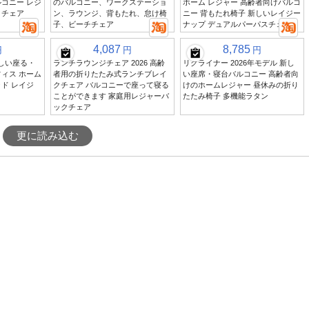
コニー レジ
のバルコニー、ワークステーショ
ホーム レジャー 高齢者向けバルコ
クチェア
ン、ラウンジ、背もたれ、怠け椅
ニー 背もたれ椅子 新しいレイジー
子、ビーチチェア
ナップ デュアルパーパスチェア
4,087
8,785
円
円
円
新しい座る・
ランチラウンジチェア 2026 高齢
リクライナー 2026年モデル 新し
ィス ホーム
者用の折りたたみ式ランチブレイ
い座席・寝台バルコニー 高齢者向
ド レイジ
クチェア バルコニーで座って寝る
けのホームレジャー 昼休みの折り
ことができます 家庭用レジャーバ
たたみ椅子 多機能ラタン
ックチェア
更に読み込む