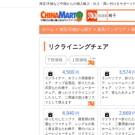
淘宝/天猫など中国からの個人輸入・仕入・買い付けをサポート!!
ホーム
>
淘宝/天猫から探す
>
家具/インテリア
>
リクライニングチェア
-
円
4,500
3,574
円
リクライナー、オフィス用昼寝チ
ラジーソファ、折りた
ェア、ナップ必需品、折りたたみ
ア、レジャームーンチ
式背もたれ椅子、コンピューター
チェア、ソファ、ラジ
チェア。座ったりリクライニング
ェア、背もたれチェア
したりして、二用途の怠け者ソフ
ナー
ァとして使えます
6,940
2,669
円
ゆったりしたソファ、寝室用の快
リクライナー折りたた
適なソファチェア、シングルの長
ベッド、二重用途のゆ
く座る背もたれ椅子、寮のバルコ
ホームラウンジ、オフ
ニーレジャーチェア、リクライニ
ソファ、リクライニン