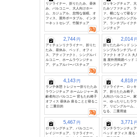
リクライナー、折りたたみ、昼休
ロッキングチェア、大
み、バルコニー、大人向けホー
たみソファチェア、ラ
ム、カジュアル、怠惰な仮眠、オ
ァ、横になって寝るソ
フィス、屋外ポータブル、インタ
ングルームのシングル
ーネットセレブ、竹製チェア
ア、ランチブレイクチ
ンジチェア
2,744
2,014
円
アイチェンリクライナー、折りた
折りたたみベッド シ
たみ、昼休み、ベッド、オフィ
シンプルランチブレイ
ス、アティファクト、シングルバ
ファクト オフィス 大
ルコニー、ホームラウンジチェ
進 屋外用簡易ベッド 
ア、デュアルパーパスチェア
ラウンジチェア
4,143
4,818
円
ランチ休憩 トレジャー折りたたみ
リクライナー、ロッキ
ラウンジチェア ホームレジャー 高
ア、折りたたみ椅子、
齢者向けバルコニー 背もたれ椅子
人向けバルコニー、家
オフィス 昼休み 座ることと寝るこ
ー、ゆったりしたラウ
と 二重目的
ア、リビングルーム、
なる、二重用途
5,467
3,771
円
ロッキングチェア、バルコニー、
ランチラウンジチェア
レイジーチェア、リクライナー、
ベッド オフィス 座る