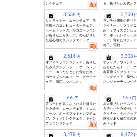
ングチェア
る、折りたたみ式オフ
3,539
3,769
円
リクライナー、ムーンチェア、学
ランチ休憩用の折りた
生寮用のコンピューターチェア、
ライナー、リクライニ
ホームベッドのバルコニーラウン
用、オフィスコンピュ
ジ折りたたみチェア、のんびりし
ア、ホームレジャー用
た居心地の良いソファチェア
ェア、背もたれチェア
椅子、電動
2,514
3,308
円
オフィスラウンジチェア、折りた
オフィスラウンジチェ
たみ式ナップベッド、ホームレジ
折りたたみチェア、ホ
ャー、ゆったりとした背もたれ、
者昼寝式リクライニン
ポータブルバルコニー、ビーチチ
ニングチェア、屋外の
ェア、病院コンパニオン
たレジャーラウンジチ
555
555
円
円
背もたれが高くなった屋外折りた
屋外用折りたたみベッ
たみ椅子、ムーンチェア、ミニス
き折りたたみ椅子)、
ツール、ポータブルキャンプチェ
ライナー、冬用ナップ
ア、フィッシングチェア、キャン
熱性があり耐久性のあ
プラウンジチェア
みベッド
3,479
9,472
円