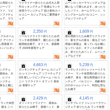
人用折りた
リクライナー折りたたみ式大人用
ムーンロッカーラウンジチェアは
ジーソフ
竹ロッキングチェア 快適なランチ
横になって寝られます。ゆったり
ファ、リビ
休憩ラウンジチェア 怠け者向けバ
したソファ、ホームラウンジ、リ
ソファチェ
ルコニー カジュアルな二重用途チ
ビングルームのバルコニー、シン
ェア、ラウ
ェア
グルソファチェア
2,350
1,609
円
円
円
ングルホーム
ソールリクライナー折りたたみ式
屋外用折りたたみ椅子リクライナ
ク アーティ
ランチ休憩用椅子、横たわりと睡
ー、新モデルの座る・寝る三つの
人用昼寝 行
眠用統合椅子、オフィス、昼寝椅
用途の昼寝は、座っているか横に
コンパニオン
子 2026年新型チェア
なっているか、オフィスの昼休
み、折りたたみベッド、ムーンチ
ェアなどです
4,663
5,239
円
円
円
ングチェ
ロッキングチェア ホーム カジュア
ランチレストのトレジャーリクラ
昼休み、大
ル レイジーチェア ソファチェア 2
イナー、ランチ休憩用の折りたた
、レジャ
025 新しいリビングルーム バルコ
み椅子、座る・寝る両用途のラタ
ンジチェ
ニー リクライナー オフィス 昼休
ンチェア、バルコニー、高齢者向
座ると横に
み 昼寝チェア
けのホームレジャー、特別な背も
たれ椅子
2,429
4,145
円
円
円
 ランチ休憩
オフィスリクライナー、昼休み、
ランチブレイク トレジャーラウン
・寝る 二つ
折りたたみ椅子、昼寝ベッド、家
ジチェア 折りたたみ ランチ休憩