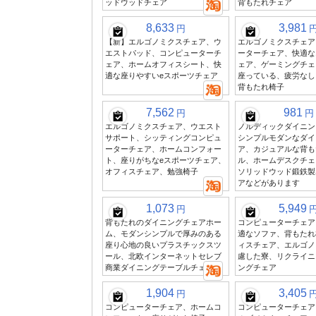
ッドウッドチェア
背もたれチェア
8,633
3,981
円
【新】エルゴノミクスチェア、ウ
エルゴノミクスチェア
エストパッド、コンピューターチ
ーターチェア、快適な
ェア、ホームオフィスシート、快
ェア、ゲーミングチェ
適な座りやすいeスポーツチェア
座っている、疲労なし
背もたれ椅子
7,562
981
円
円
エルゴノミクスチェア、ウエスト
ノルディックダイニン
サポート、シッティングコンピュ
シンプルモダンなダイ
ーターチェア、ホームコンフォー
ア、カジュアルな背も
ト、座りがちなeスポーツチェア、
ル、ホームデスクチェ
オフィスチェア、勉強椅子
ソリッドウッド鍛鉄製
アなどがあります
1,073
5,949
円
背もたれのダイニングチェアホー
コンピューターチェア
ム、モダンシンプルで厚みのある
適なソファ、背もたれ
座り心地の良いプラスチックスツ
ィスチェア、エルゴノ
ール、北欧インターネットセレブ
慮した寮、リクライニ
商業ダイニングテーブルチェア
ングチェア
1,904
3,405
円
コンピューターチェア、ホームコ
コンピューターチェア