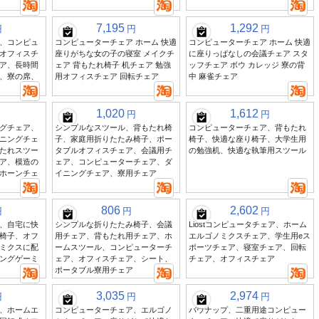
7,195
1,292
円
円
円
、コンピュ
コンピューターチェア ホーム 快適
コンピューターチェア ホーム 快適
オフィスチ
座りがちな女の子の寝室 メイクチ
に座りっぱなしの会議チェア スタ
ア、長時間
ェア 背もたれ椅子 机チェア 勉強
ッフチェア ボウ カレッジ 寮の背
、寮の席、
用オフィスチェア 回転チェア
中 麻雀チェア
1,020
1,612
円
円
グチェア、
シンプルなスツール、背もたれ椅
コンピューターチェア、背もたれ
ニングチェ
子、家庭用折りたたみ椅子、ポー
椅子、快適な座り椅子、大学生用
たれスツー
タブルオフィスチェア、会議用チ
の勉強机、快適な執筆用スツール
ア、模造の
ェア、コンピューターチェア、ダ
ホーンチェ
イニングチェア、寮用チェア
806
2,602
円
円
円
、自宅に快
シンプルな折りたたみ椅子、会議
Liostコンピュータチェア、ホーム
椅子、オフ
用チェア、背もたれ用チェア、ホ
エルゴノミクスチェア、学生用eス
ミクスに配
ームスツール、コンピューターチ
ポーツチェア、寝室チェア、回転
ングゲーミ
ェア、オフィスチェア、シート、
チェア、オフィスチェア
ポータブル寮用チェア
3,035
2,974
円
円
円
、ホームエ
コンピューターチェア、エルゴノ
バウナップ、二重用途コンピュー