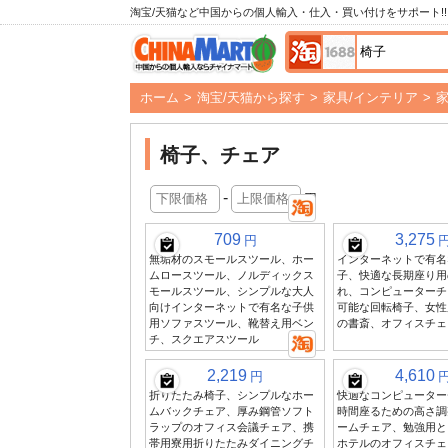
淘宝/天猫など中国からの個人輸入・仕入・買い付けをサポート!!
ホーム
>
淘宝/天猫から探す
>
家具/インテリア
>
椅子、チェア
-
円
709
3,275
円
無垢材のスモールスツール、ホー
インターネットで有名
ムロースツール、ノルディックス
子、快適な長期座り用
モールスツール、シンプルな大人
れ、コンピューターチ
向けインターネットで有名な子供
可能な回転椅子、女性
用ソファスツール、靴替え用ベン
の書斎、オフィスチェ
チ、スクエアスツール
2,219
4,610
円
折りたたみ椅子、シンプルなホー
快適なコンピューター
ムバックチェア、厚み鋼管ソフト
時間座るための高さ調
ラップのオフィス会議チェア、携
ームチェア、勉強用と
帯用寮用折りたたみダイニングチ
ホテルのオフィスチェ