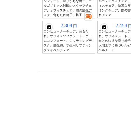
ンフォート、座りがちな椅子、エ
ルゴノミクスチェア、
ルゴノミクス対応のスタッフチェ
ィスチェア、快適な座
ア、オフィスチェア、寮の勉強デ
ミングチェア、寮の書
スク、背もたれ椅子、椅子
れチェア
2,304
2,453
円
コンピューターチェア、背もた
コンピューターチェア
れ、オフィスソファシート、ホー
れ、オフィスシート、
ムコンフォート、シッティングデ
向けの快適な座り椅子
スク、勉強寮、学生用リフティン
人間工学に基づいたe
グスイベルチェア
ベルチェア