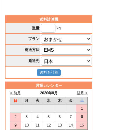
送料計算機
kg
重量
プラン
発送方法
発送先
営業カレンダー
< 前月
2026年8月
翌月 >
日
月
火
水
木
金
土
1
2
3
4
5
6
7
8
9
10
11
12
13
14
15