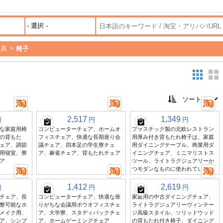
家具
>
椅子
2,517
1,349
円
円
円
な家庭用椅
コンピューターチェア、ホームオ
プラスチック製の北欧レストラン
の背もた
フィスチェア、快適な長期座り会
用厚み付き背もたれ椅子は、家庭
ェア、調節
議チェア、四本足の学生寮チェ
用ダイニングテーブル、商業用ダ
用寝室、寮
ア、麻雀チェア、背もたれチェア
イニングチェア、ミニマリストス
ア
ツール、ライトラグジュアリーか
つモダンなものに使われています
1,412
2,619
円
円
円
チェア、長
コンピューターチェア、快適な座
家庭用の中古ダイニングチェア、
整可能なホ
りがちな会議用ボウオフィスチェ
ライトラグジュアリーヴィンテー
メイク用、
ア、大学寮、スタディバックチェ
ジ高級スタイル、ソリッドウッド
ア、シンプ
ア、ホームゲーミングチェア
の背もたれ付き椅子、ダイニング