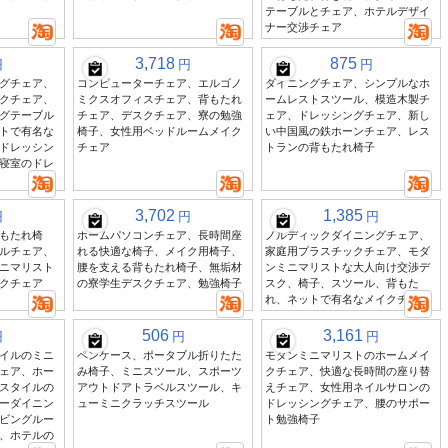
テーブルとチェア、ホテルデザイ
ナー交渉チェア
3,718
875
円
円
円
グチェア、
コンピューターチェア、エルゴノ
ダイニングチェア、シンプルなホ
クチェア、
ミクスオフィスチェア、背もたれ
ームレストスツール、模造木製チ
グテーブル
チェア、デスクチェア、寮の勉強
ェア、ドレッシングチェア、新し
トで有名な
椅子、女性用ベッドルームメイク
い中国風の鉄ホーンチェア、レス
ドレッシン
チェア
トランの背もたれ椅子
寝室のドレ
3,702
1,385
円
円
円
もたれ椅
ホームパソコンチェア、長時間座
ノルディックダイニングチェア、
ルチェア、
れる快適な椅子、メイク用椅子、
家庭用プラスチックチェア、モダ
ニマリスト
腰を支える背もたれ椅子、無垢材
ンミニマリストな大人向け交渉デ
クチェア
の寮学生デスクチェア、勉強椅子
スク、椅子、スツール、背もた
れ、ネットで有名なメイクチェア
506
3,161
円
円
円
イルのミニ
ペンケース、ポータブル折りたた
モダンミニマリストのホームメイ
ェア、ホー
み椅子、ミニスツール、スポーツ
クチェア、快適な長時間の座り替
スタイルの
アウトドアトラベルスツール、キ
えチェア、女性用ネイルサロンの
ーダイニン
ューミニクラッチスツール
ドレッシングチェア、腰のサポー
ビングルー
ト勉強椅子
、ホテルの