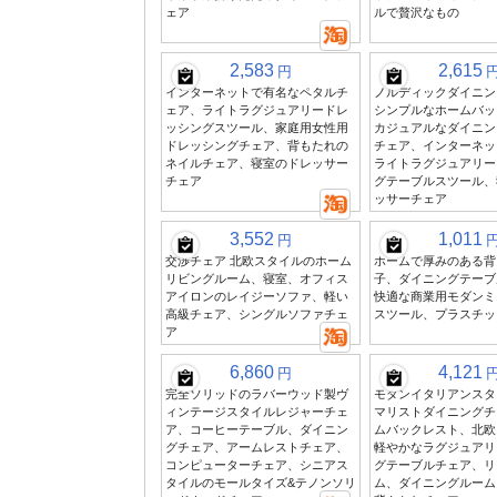
ェア
ルで贅沢なもの
2,583
2,615
円
インターネットで有名なペタルチ
ノルディックダイニン
ェア、ライトラグジュアリードレ
シンプルなホームバッ
ッシングスツール、家庭用女性用
カジュアルなダイニン
ドレッシングチェア、背もたれの
チェア、インターネッ
ネイルチェア、寝室のドレッサー
ライトラグジュアリー
チェア
グテーブルスツール、
ッサーチェア
3,552
1,011
円
交渉チェア 北欧スタイルのホーム
ホームで厚みのある背
リビングルーム、寝室、オフィス
子、ダイニングテーブ
アイロンのレイジーソファ、軽い
快適な商業用モダンミ
高級チェア、シングルソファチェ
スツール、プラスチッ
ア
6,860
4,121
円
完全ソリッドのラバーウッド製ヴ
モダンイタリアンスタ
ィンテージスタイルレジャーチェ
マリストダイニングチ
ア、コーヒーテーブル、ダイニン
ムバックレスト、北欧
グチェア、アームレストチェア、
軽やかなラグジュアリ
コンピューターチェア、シニアス
グテーブルチェア、リ
タイルのモールタイズ&テノンソリ
ム、ダイニングルーム