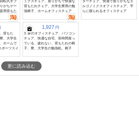
回転式オフ
ミクスチェア、座りがちで快適な
ターチェア、快適で座りがちなエ
りがちゲー
背もたれチェア、大学生寮用の勉
ルゴノミクスオフィスチェア、平
斎用背もた
強椅子、ホームオフィスチェア
らに寝られるオフィスチェア
1,927
円
円
、背もた
3. 夢のオフィスチェア、パソコン
寮、大学生
チェア、快適な自宅、長時間座っ
、ホームで
ている、疲れない、背もたれの椅
スポーツスイ
子、寮、大学生の勉強机、椅子
更に読み込む