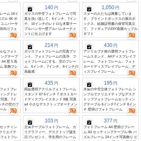
140
1,050
円
円
ーム 16イ
ガラスの中空フォトフレームで写
スターの人たちは興奮していま
ズル 4K ポ
真を洗い流して、6インチ、7イン
す。ブラインドボックスの展示ボ
 ユニバーサ
チ、10インチのレトロな木製テー
ックス、結婚証明書の保管写真立
子供向けフォ
ブルハンガー壁アルバムオーナメ
て、フィギュアのDIY造園カップル
ントに仕上げます
ギフト
214
430
円
円
ルなフォト
ガラスフォトフレームの写真プリ
アクリルブナ材の透明フォトフレ
イングテーブ
ント、フォトフレームの洗浄、フ
ームスタンド、A4ディスプレイフ
チ A4 壁 5 高
ォトフレームにする、空のフレー
レーム、フォトフレーム、フォト
ム 装飾フレ
ム、6インチ、7インチ、8インチの
カードディスプレイフレーム、デ
高級感
ィスプレイフレーム
435
195
円
円
フォトフレ
両面透明アクリルフォトフレーム
木製の中空立体フォトフレーム シ
ィングドレ
スタンド 67 6インチ 7 ポストカー
ンプルでクリエイティブなデスク
族写真、7イ
ドディスプレイスタンド 8枚 写真
トップフォトフレームセッティン
ンチの空のフ
a4 小さなデスクトップオーナメン
グテーブル 6インチ7インチ 8イン
ール
ト
チ 壁掛けフォトフレーム
103
377
円
円
セッティン
立体テーブルフォトフレーム、カ
フォトフレーム A4 壁掛けフレー
のクリエイテ
リグラフィー、デスクトップ誕生
ム A3 セッティングテーブル 8k パ
ルフォトフレ
日プレゼント、学生用のフレーム
ズルフレーム 24インチ写真飾り ピ