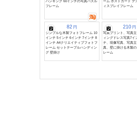
ハンギング 60インチの写真パズル
ーム ポストカード デ
フレーム
ィスプレイフレーム
82
210
円
円
シンプルな木製フォトフレーム 10
写真プリント、写真立
インチ 5インチ 6インチ 7インチ 8
ィングドレス写真7イ
インチ A4クリエイティブフォトフ
チ、現像写真、写真立
レーム セットテーブルハンディン
真、壁に掛ける木製の
グ 壁掛け
レーム