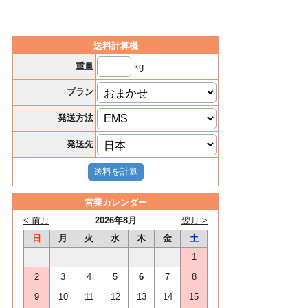
送料計算機
kg
重量
プラン
発送方法
発送先
営業カレンダー
< 前月
2026年8月
翌月 >
日
月
火
水
木
金
土
1
2
3
4
5
6
7
8
9
10
11
12
13
14
15