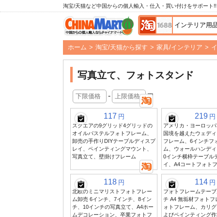
淘宝/天猫など中国からの個人輸入・仕入・買い付けをサポート!!
ホーム
>
淘宝/天猫から探す
>
家具/インテリア
>
写真立て、フォトスタンド
-
円
117
219
円
円
スクエアの9グリッド4グリッドの
アメリカ・ヨーロッパ
オイルパステルフォトフレーム、
国境を越えたウェディ
卸売の手作りDIYテーブルディスプ
フレーム、6インチフ
レイ、ペインティングマウント、
ム、ウォールハンディン
写真立て、壁掛けフレーム
0インチ横枠テーブル
イ、A4コートフォト
118
114
円
円
北欧のミニマリストフォトフレー
フォトフレームテーブル
ム卸売 6インチ、7インチ、8イン
チ A4 無垢材フォト
チ、10インチの写真立て、A4ホー
ォトフレーム、カリグ
ムデコレーション、卒業フォトフ
よびペインティング作