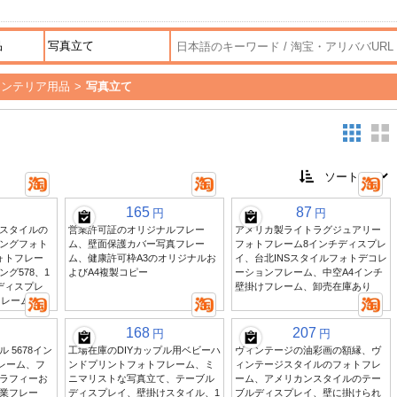
インテリア用品
>
写真立て
165
87
円
円
スタイルの
営業許可証のオリジナルフレー
アメリカ製ライトラグジュアリー
ングフォト
ム、壁面保護カバー写真フレー
フォトフレーム8インチディスプレ
ォトフレー
ム、健康許可枠A3のオリジナルお
イ、台北INSスタイルフォトデコレ
グ578、1
よびA4複製コピー
ーションフレーム、中空A4インチ
ディスプレ
壁掛けフレーム、卸売在庫あり
フレーム
168
207
円
円
 5678イン
工場在庫のDIYカップル用ベビーハ
ヴィンテージの油彩画の額縁、ヴ
フレーム、フ
ンドプリントフォトフレーム、ミ
ィンテージスタイルのフォトフレ
ラフィーお
ニマリストな写真立て、テーブル
ーム、アメリカンスタイルのテー
業フレー
ディスプレイ、壁掛けスタイル、1
ブルディスプレイ、壁に掛けられ