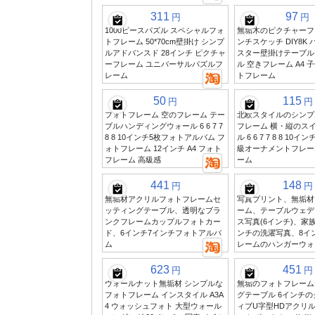
311
97
円
円
1000ピースパズル スペシャルフォ
無垢木のピクチャーフレ
トフレーム 50*70cm壁掛け シンプ
ンチスケッチ DIY8K パ
ルアドバンスド 28インチ ピクチャ
スター壁掛けテーブル
ーフレーム ユニバーサルパズルフ
ル 空きフレーム A4 
レーム
トフレーム
50
115
円
円
フォトフレーム 空のフレーム テー
北欧スタイルのシンプ
ブルハンディングウォール 6 6 7 7
フレーム 横・縦のス
8 8 10インチ5枚フォトアルバム フ
ル 6 6 7 7 8 8 10イン
ォトフレーム 12インチ A4 フォト
級オーナメントフレー
フレーム 高級感
ーム
441
148
円
円
無垢材アクリルフォトフレームセ
写真プリント、無垢材
ッティングテーブル、透明なブラ
ーム、テーブルウェデ
ンクフレームカップルフォトカー
ス写真(6インチ)、家
ド、6インチ7インチフォトアルバ
ンチの洗濯写真、8イ
ム
レームのハンガーウォ
623
451
円
円
ウォールナット無垢材 シンプルな
無垢のフォトフレーム
フォトフレーム インスタイル A3A
グテーブル 6インチ
4 ウォッシュフォト 大型ウォール
ィブU字型HDアクリ