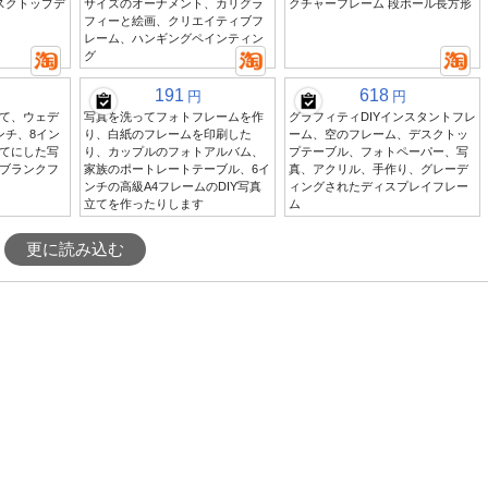
スクトップデ
サイズのオーナメント、カリグラ
クチャーフレーム 段ボール長方形
フィーと絵画、クリエイティブフ
レーム、ハンギングペインティン
グ
191
618
円
円
て、ウェデ
写真を洗ってフォトフレームを作
グラフィティDIYインスタントフレ
ンチ、8イン
り、白紙のフレームを印刷した
ーム、空のフレーム、デスクトッ
てにした写
り、カップルのフォトアルバム、
プテーブル、フォトペーパー、写
ブランクフ
家族のポートレートテーブル、6イ
真、アクリル、手作り、グレーデ
ンチの高級A4フレームのDIY写真
ィングされたディスプレイフレー
立てを作ったりします
ム
更に読み込む