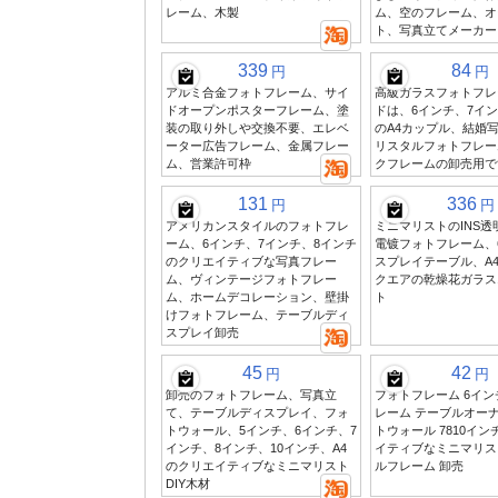
レーム、木製
ム、空のフレーム、オ
ト、写真立てメーカー
339
84
円
円
アルミ合金フォトフレーム、サイ
高級ガラスフォトフレ
ドオープンポスターフレーム、塗
ドは、6インチ、7イ
装の取り外しや交換不要、エレベ
のA4カップル、結婚
ーター広告フレーム、金属フレー
リスタルフォトフレー
ム、営業許可枠
クフレームの卸売用で
131
336
円
円
アメリカンスタイルのフォトフレ
ミニマリストのINS透
ーム、6インチ、7インチ、8インチ
電镀フォトフレーム、
のクリエイティブな写真フレー
スプレイテーブル、A
ム、ヴィンテージフォトフレー
クエアの乾燥花ガラス
ム、ホームデコレーション、壁掛
ト
けフォトフレーム、テーブルディ
スプレイ卸売
45
42
円
円
卸売のフォトフレーム、写真立
フォトフレーム 6イ
て、テーブルディスプレイ、フォ
レーム テーブルオーナ
トウォール、5インチ、6インチ、7
トウォール 7810インチ
インチ、8インチ、10インチ、A4
イティブなミニマリス
のクリエイティブなミニマリスト
ルフレーム 卸売
DIY木材