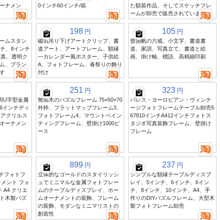
ーナメン
0インチ60インチ/箱
た額装作品、そしてスケッチフレ
ームが卸売で販売されています
198
105
円
円
ームスタン
磁気吊り下げアートクリップ、書
曾国帆の六戒、小文字、書道書
ンチ、8インチ
道アート、アートフレーム、額縁
道、家訓、写真立て、書道と絵
写真、透明ク
—カレンダー風ポスター、子供絵
画、掛け軸、標語、高精細印刷
ム、ブラン
A、フォトフレーム、春祭りの飾り
す
付け
251
323
円
円
明U字型金属
無垢木のパズルフレーム 75×50×70
パレス・ヨーロピアン・ヴィンテ
6インチディ
外枠、フラットマップフレーム3、
ージフォトフレームテーブル卸売5
4アクリルス
フォトフレーム4、マウントペイン
67810インチA412インチフォトス
オーナメン
ティングフレーム、壁掛け1000ピ
タジオ写真装飾フレーム、壁掛け
ース
フレーム
899
237
円
円
ンチフォトフ
立体的なゴールドのスタイリッシ
シンプルな額縁テーブルディスプ
メント フォ
ュでミニマルな金属フォトフレー
レイ、5インチ、6インチ、6イン
 A4 クリエ
ムのテーブルディスプレイ、ホー
チ、8インチ、10インチ、A4、手
ト木製パズ
ムオーナメントの装飾、フレーム
作りのDIYパズルフレーム、大型木
の装飾、モダンなミニマリストの
製フォトフレーム卸売
創造性