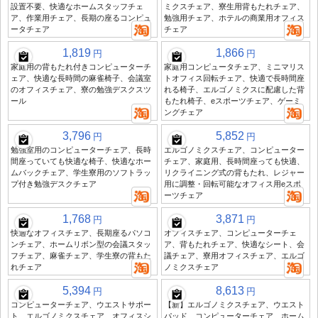
設置不要、快適なホームスタッフチェ
ミクスチェア、寮生用背もたれチェア、
ア、作業用チェア、長期の座るコンピュ
勉強用チェア、ホテルの商業用オフィス
ータチェア
チェア
1,819
1,866
円
円
家庭用の背もたれ付きコンピューターチ
家庭用コンピュータチェア、ミニマリス
ェア、快適な長時間の麻雀椅子、会議室
トオフィス回転チェア、快適で長時間座
のオフィスチェア、寮の勉強デスクスツ
れる椅子、エルゴノミクスに配慮した背
ール
もたれ椅子、eスポーツチェア、ゲーミ
ングチェア
3,796
5,852
円
円
勉強室用のコンピューターチェア、長時
エルゴノミクスチェア、コンピューター
間座っていても快適な椅子、快適なホー
チェア、家庭用、長時間座っても快適、
ムバックチェア、学生寮用のソフトラッ
リクライニング式の背もたれ、レジャー
プ付き勉強デスクチェア
用に調整・回転可能なオフィス用eスポ
ーツチェア
1,768
3,871
円
円
快適なオフィスチェア、長期座るパソコ
オフィスチェア、コンピューターチェ
ンチェア、ホームリボン型の会議スタッ
ア、背もたれチェア、快適なシート、会
フチェア、麻雀チェア、学生寮の背もた
議チェア、寮用オフィスチェア、エルゴ
れチェア
ノミクスチェア
5,394
8,613
円
円
コンピューターチェア、ウエストサポー
【新】エルゴノミクスチェア、ウエスト
ト、エルゴノミクスチェア、オフィスシ
パッド、コンピューターチェア、ホーム