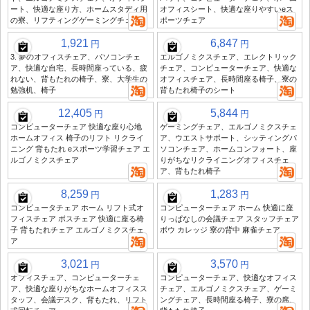
ート、快適な座り方、ホームスタディ用
オフィスシート、快適な座りやすいeス
の寮、リフティングゲーミングチェア
ポーツチェア
1,921
6,847
円
円
3. 夢のオフィスチェア、パソコンチェ
エルゴノミクスチェア、エレクトリック
ア、快適な自宅、長時間座っている、疲
チェア、コンピューターチェア、快適な
れない、背もたれの椅子、寮、大学生の
オフィスチェア、長時間座る椅子、寮の
勉強机、椅子
背もたれ椅子のシート
12,405
5,844
円
円
コンピューターチェア 快適な座り心地
ゲーミングチェア、エルゴノミクスチェ
ホームオフィス 椅子のリフト リクライ
ア、ウエストサポート、シッティングパ
ニング 背もたれ eスポーツ学習チェア エ
ソコンチェア、ホームコンフォート、座
ルゴノミクスチェア
りがちなリクライニングオフィスチェ
ア、背もたれ椅子
8,259
1,283
円
円
コンピュータチェア ホーム リフト式オ
コンピューターチェア ホーム 快適に座
フィスチェア ボスチェア 快適に座る椅
りっぱなしの会議チェア スタッフチェア
子 背もたれチェア エルゴノミクスチェ
ボウ カレッジ 寮の背中 麻雀チェア
ア
3,021
3,570
円
円
オフィスチェア、コンピューターチェ
コンピューターチェア、快適なオフィス
ア、快適な座りがちなホームオフィスス
チェア、エルゴノミクスチェア、ゲーミ
タッフ、会議デスク、背もたれ、リフト
ングチェア、長時間座る椅子、寮の席、