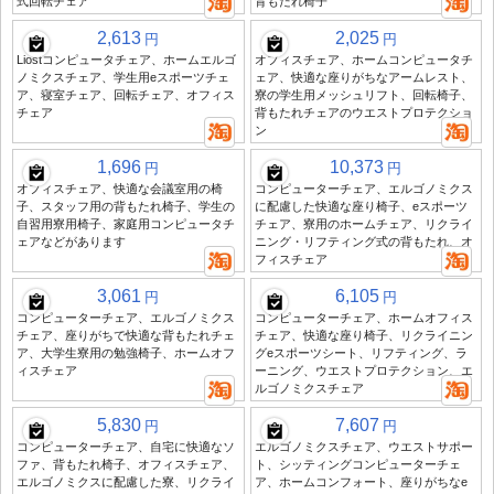
式回転チェア
背もたれ椅子
2,613
2,025
円
円
Liostコンピュータチェア、ホームエルゴ
オフィスチェア、ホームコンピュータチ
ノミクスチェア、学生用eスポーツチェ
ェア、快適な座りがちなアームレスト、
ア、寝室チェア、回転チェア、オフィス
寮の学生用メッシュリフト、回転椅子、
チェア
背もたれチェアのウエストプロテクショ
ン
1,696
10,373
円
円
オフィスチェア、快適な会議室用の椅
コンピューターチェア、エルゴノミクス
子、スタッフ用の背もたれ椅子、学生の
に配慮した快適な座り椅子、eスポーツ
自習用寮用椅子、家庭用コンピュータチ
チェア、寮用のホームチェア、リクライ
ェアなどがあります
ニング・リフティング式の背もたれ、オ
フィスチェア
3,061
6,105
円
円
コンピューターチェア、エルゴノミクス
コンピューターチェア、ホームオフィス
チェア、座りがちで快適な背もたれチェ
チェア、快適な座り椅子、リクライニン
ア、大学生寮用の勉強椅子、ホームオフ
グeスポーツシート、リフティング、ラ
ィスチェア
ーニング、ウエストプロテクション、エ
ルゴノミクスチェア
5,830
7,607
円
円
コンピューターチェア、自宅に快適なソ
エルゴノミクスチェア、ウエストサポー
ファ、背もたれ椅子、オフィスチェア、
ト、シッティングコンピューターチェ
エルゴノミクスに配慮した寮、リクライ
ア、ホームコンフォート、座りがちなe