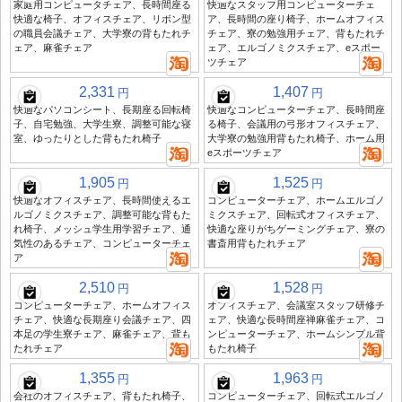
家庭用コンピュータチェア、長時間座る
快適なスタッフ用コンピューターチェ
快適な椅子、オフィスチェア、リボン型
ア、長時間の座り椅子、ホームオフィス
の職員会議チェア、大学寮の背もたれチ
チェア、寮の勉強用チェア、背もたれチ
ェア、麻雀チェア
ェア、エルゴノミクスチェア、eスポー
ツチェア
2,331
1,407
円
円
快適なパソコンシート、長期座る回転椅
快適なコンピューターチェア、長時間座
子、自宅勉強、大学生寮、調整可能な寝
る椅子、会議用の弓形オフィスチェア、
室、ゆったりとした背もたれ椅子
大学寮の勉強用背もたれ椅子、ホーム用
eスポーツチェア
1,905
1,525
円
円
快適なオフィスチェア、長時間使えるエ
コンピューターチェア、ホームエルゴノ
ルゴノミクスチェア、調整可能な背もた
ミクスチェア、回転式オフィスチェア、
れ椅子、メッシュ学生用学習チェア、通
快適な座りがちゲーミングチェア、寮の
気性のあるチェア、コンピューターチェ
書斎用背もたれチェア
ア
2,510
1,528
円
円
コンピューターチェア、ホームオフィス
オフィスチェア、会議室スタッフ研修チ
チェア、快適な長期座り会議チェア、四
ェア、快適な長時間座禅麻雀チェア、コ
本足の学生寮チェア、麻雀チェア、背も
ンピューターチェア、ホームシンプル背
たれチェア
もたれ椅子
1,355
1,963
円
円
会社のオフィスチェア、背もたれ椅子、
コンピューターチェア、回転式エルゴノ