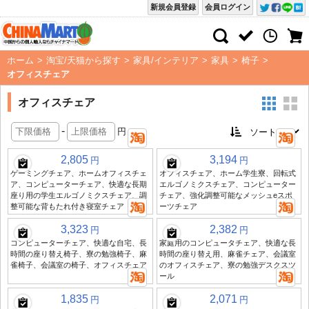
新規会員登録
会員ログイン
ホーム
>
淘宝/天猫から探す
>
家具/インテリア
>
家具
>
椅子
>
オフィスチェア
オフィスチェア
-
円
2,805
3,194
円
円
ゲーミングチェア、ホームオフィスチェ
オフィスチェア、ホーム学生寮、回転式
ア、コンピューターチェア、快適な長期
エルゴノミクスチェア、コンピューター
座り用の学生エルゴノミクスチェア、調
チェア、強化調整可能なメッシュeスポ
整可能な背もたれ付き寝室チェア
ーツチェア
3,323
2,382
円
円
コンピューターチェア、快適な自宅、長
家庭用のコンピュータチェア、快適な長
時間の座り替え椅子、寮の勉強椅子、麻
時間の座り替え用、麻雀チェア、会議室
雀椅子、会議室の椅子、オフィスチェア
のオフィスチェア、寮の勉強デスクスツ
ール
1,835
2,071
円
円