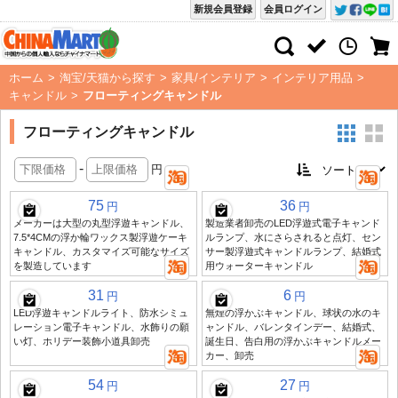
新規会員登録
会員ログイン
ホーム
>
淘宝/天猫から探す
>
家具/インテリア
>
インテリア用品
>
キャンドル
>
フローティングキャンドル
フローティングキャンドル
-
円
75
36
円
円
メーカーは大型の丸型浮遊キャンドル、
製造業者卸売のLED浮遊式電子キャンド
7.5*4CMの浮か輪ワックス製浮遊ケーキ
ルランプ、水にさらされると点灯、セン
キャンドル、カスタマイズ可能なサイズ
サー製浮遊式キャンドルランプ、結婚式
を製造しています
用ウォーターキャンドル
31
6
円
円
LED浮遊キャンドルライト、防水シミュ
無煙の浮かぶキャンドル、球状の水のキ
レーション電子キャンドル、水飾りの願
ャンドル、バレンタインデー、結婚式、
い灯、ホリデー装飾小道具卸売
誕生日、告白用の浮かぶキャンドルメー
カー、卸売
54
27
円
円