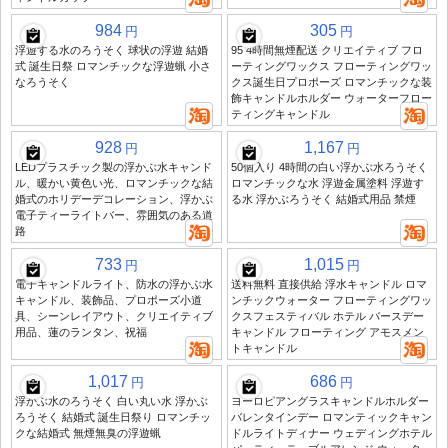
984
305
円
円
浮遊する水のろうそく 球状の浮遊 結婚
95 4時間無煙配送 クリエイティブ フロ
式 誕生日祭 ロマンチックな浮遊蝋 小さ
ーティングワックス フローティングワッ
なろうそく
クス誕生日プロポーズ ロマンチックな装
飾キャンドルホルダー ウォーターフロー
ティングキャンドル
928
1,167
円
円
LEDプラスチック製の浮かぶ水キャンド
50個入り 4時間の白い浮かぶ水ろうそく
ル、暖かい黄色い光、ロマンチックな結
ロマンチックな水 浮遊金属塗料 浮遊す
婚式のホリデーデコレーション、浮かぶ
る水 浮かぶろうそく 結婚式用品 禁煙
電子ティーライトバー、雰囲気のある道
路
733
1,015
円
円
電子キャンドルライト、防水の浮かぶ水
送料無料 直接供給 浮水キャンドル ロマ
キャンドル、装飾品、プロポーズ小道
ンチックウォーター フローティングワッ
具、シーンレイアウト、クリエイティブ
クスフェスティバル ホテル バースデー
用品、蓮のランタン、祝福
キャンドル フローティング アモスメン
トキャンドル
1,017
686
円
円
浮かぶ水のろうそく 白い丸い水 浮かぶ
ヨーロピアングラスキャンドルホルダー
ろうそく 結婚式 誕生日祭り ロマンチッ
バレンタインデー ロマンティックキャン
クな結婚式 無煙無臭の浮遊蝋
ドルライトディナー ウェディングホテル