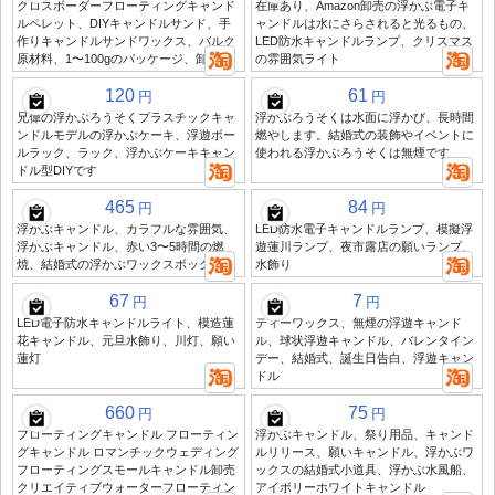
クロスボーダーフローティングキャンド
在庫あり、Amazon卸売の浮かぶ電子キ
ルペレット、DIYキャンドルサンド、手
ャンドルは水にさらされると光るもの、
作りキャンドルサンドワックス、バルク
LED防水キャンドルランプ、クリスマス
原材料、1〜100gのパッケージ、卸売K。
の雰囲気ライト
120
61
円
円
兄偉の浮かぶろうそくプラスチックキャ
浮かぶろうそくは水面に浮かび、長時間
ンドルモデルの浮かぶケーキ、浮遊ボー
燃やします。結婚式の装飾やイベントに
ルラック、ラック、浮かぶケーキキャン
使われる浮かぶろうそくは無煙です
ドル型DIYです
465
84
円
円
浮かぶキャンドル、カラフルな雰囲気、
LED防水電子キャンドルランプ、模擬浮
浮かぶキャンドル、赤い3〜5時間の燃
遊蓮川ランプ、夜市露店の願いランプ、
焼、結婚式の浮かぶワックスボックス
水飾り
67
7
円
円
LED電子防水キャンドルライト、模造蓮
ティーワックス、無煙の浮遊キャンド
花キャンドル、元旦水飾り、川灯、願い
ル、球状浮遊キャンドル、バレンタイン
蓮灯
デー、結婚式、誕生日告白、浮遊キャン
ドル
660
75
円
円
フローティングキャンドル フローティン
浮かぶキャンドル、祭り用品、キャンド
グキャンドル ロマンチックウェディング
ルリリース、願いキャンドル、浮かぶワ
フローティングスモールキャンドル卸売
ックスの結婚式小道具、浮かぶ水風船、
クリエイティブウォーターフローティン
アイボリーホワイトキャンドル