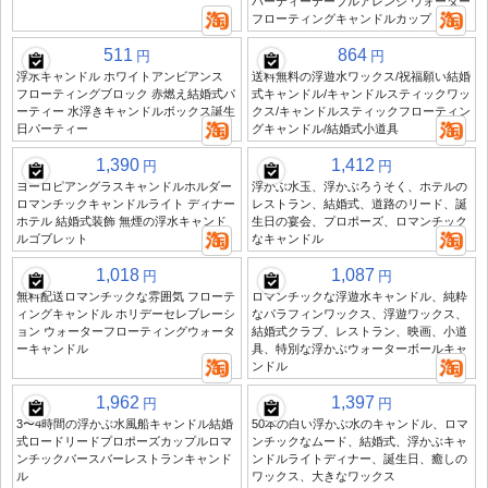
パーティーテーブルアレンジ ウォーター
フローティングキャンドルカップ
511
864
円
円
浮水キャンドル ホワイトアンビアンス
送料無料の浮遊水ワックス/祝福願い結婚
フローティングブロック 赤燃え結婚式パ
式キャンドル/キャンドルスティックワッ
ーティー 水浮きキャンドルボックス誕生
クス/キャンドルスティックフローティン
日パーティー
グキャンドル/結婚式小道具
1,390
1,412
円
円
ヨーロピアングラスキャンドルホルダー
浮かぶ水玉、浮かぶろうそく、ホテルの
ロマンチックキャンドルライト ディナー
レストラン、結婚式、道路のリード、誕
ホテル 結婚式装飾 無煙の浮水キャンド
生日の宴会、プロポーズ、ロマンチック
ルゴブレット
なキャンドル
1,018
1,087
円
円
無料配送ロマンチックな雰囲気 フローテ
ロマンチックな浮遊水キャンドル、純粋
ィングキャンドル ホリデーセレブレーシ
なパラフィンワックス、浮遊ワックス、
ョン ウォーターフローティングウォータ
結婚式クラブ、レストラン、映画、小道
ーキャンドル
具、特別な浮かぶウォーターボールキャ
ンドル
1,962
1,397
円
円
3〜4時間の浮かぶ水風船キャンドル結婚
50本の白い浮かぶ水のキャンドル、ロマ
式ロードリードプロポーズカップルロマ
ンチックなムード、結婚式、浮かぶキャ
ンチックバースバーレストランキャンド
ンドルライトディナー、誕生日、癒しの
ル
ワックス、大きなワックス