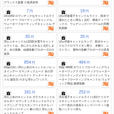
グワックス提案 小道具卸売
7
19
円
円
10/30/50 ロマンチックなキャンドルライ
LED浮遊電子キャンドルライト、防水で
トディナー フローティングキャンドル、
濡れたときに明るく点灯、模造ティーワ
ウォーターフローティングキャンドル デ
ックス、ウェディングバープールの雰囲
ィナー
気装飾
35
35
円
円
浮かぶキャンドルLED防水電子キャンド
LED浮遊キャンドルランプ、防水キャン
ルライトは、水にさらされると点灯しま
ドルフクロウライオン祭り、水飾り、レ
す。水の装飾、結婚告解プロポーズの小
ストラン、屋外の告解プロポーズ小道具
道具
854
464
円
円
50個の白い浮かぶ水のキャンドル バレン
50枚 4時間 ホワイトフローティングウォ
タインデー ロマンチックムード 水の浮
ーターワックス ロマンチックウォーター
かぶキャンドルライト ディナー キャン
フローティングメタリックペイント ウォ
ドル 誕生日 小さな浮かぶワックス
ーターフローティングキャンドル ウェデ
ィング用品 無煙装飾
161
252
円
円
浮かぶ水のキャンドル ガラスキャンドル
浮水電子キャンドルライトLEDクリスマ
ホルダー ロマンチックキャンドルライト
スキャンドルロマンティックバレンタイ
イブニング ウエスタンフードホテル バ
ンデー告白小道具キャンプパーティー超
ースデーパーティー 飾り付け 浮かぶキ
長バッテリー持ち
ャンドルカップ