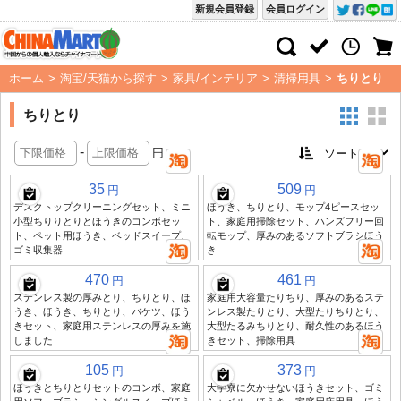
新規会員登録
会員ログイン
ホーム
>
淘宝/天猫から探す
>
家具/インテリア
>
清掃用具
>
ちりとり
ちりとり
-
円
35
509
円
円
デスクトップクリーニングセット、ミニ
ほうき、ちりとり、モップ4ピースセッ
小型ちりりとりとほうきのコンボセッ
ト、家庭用掃除セット、ハンズフリー回
ト、ペット用ほうき、ベッドスイープ、
転モップ、厚みのあるソフトブラシほう
ゴミ収集器
き
470
461
円
円
ステンレス製の厚みとり、ちりとり、ほ
家庭用大容量たりちり、厚みのあるステ
うき、ほうき、ちりとり、バケツ、ほう
ンレス製たりとり、大型たりちりとり、
きセット、家庭用ステンレスの厚みを施
大型たるみちりとり、耐久性のあるほう
しました
きセット、掃除用具
105
373
円
円
ほうきとちりとりセットのコンボ、家庭
大学寮に欠かせないほうきセット、ゴミ