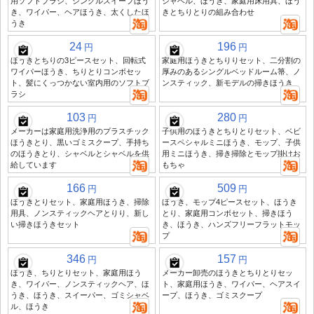
用ソフトブラシ、シングルスイープほう
シャベル、ほうき、家庭用床用具、ほう
き、ワイパー、ヘアほうき、太くしたほ
きとちりとりの組み合わせ
うき
24
196
円
円
ほうきとちりの3ピースセット、回転式
家庭用ほうきとちりりセット、二分割の
ワイパーほうき、ちりとりコンボセッ
厚みのあるシングルベッドルーム箒、ノ
ト、髪にくっつかない室内用のソフトブ
ンスティック、新モデルの掃きほうき
ラシ
103
280
円
円
メーカーは家庭用洗浄用のプラスチック
子供用のほうきとちりとりセット、ベビ
ほうきとり、黒いゴミスクープ、手持ち
ースペシャルミニほうき、モップ、子供
のほうきとり、シャベルとシャベルを供
用ミニほうき、掃き掃除とモップ掛けお
給しています
もちゃ
166
509
円
円
ほうきとりセット、家庭用ほうき、掃除
ほうき、モップ4ピースセット、ほうき
用具、ノンスティックヘアとりり、新し
とり、家庭用コンボセット、掃きほう
い掃きほうきセット
き、ほうき、ハンズフリーフラットモッ
プ
346
157
円
円
ほうき、ちりとりセット、家庭用ほう
メーカー卸売のほうきとちりとりセッ
き、ワイパー、ノンスティックヘア、ほ
ト、家庭用ほうき、ワイパー、ヘアスイ
うき、ほうき、スイーパー、ゴミシャベ
ープ、ほうき、ゴミスクープ
ル、ほうき