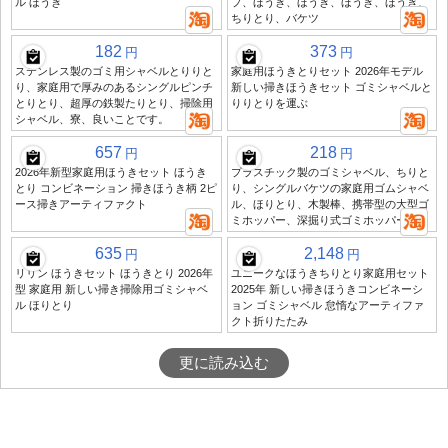
ル ほうき
プ、ほうき、ほうき、ほうき、ほうき、
ちりとり、バケツ
182
373
円
円
ステンレス製のゴミ用シャベルとりりと
家庭用ほうきとりセット 2026年モデル
り、家庭用で厚みのあるシングルピンチ
新しい掃きほうきセット ゴミシャベルと
とりとり、超厚の鉄製たりとり、掃除用
りりとりを運ぶ
シャベル、寮、良いことです。
657
218
円
円
2026年新型家庭用ほうきセット ほうき
プラスチック製のゴミシャベル、ちりと
とり コンビネーション 掃きほうき柄 2ピ
り、シングルバケツの家庭用ゴムシャベ
ース掃きアーティファクト
ル、ほりとり、木製棒、携帯型の大型ゴ
ミホッパー、深掘り式ゴミホッパー
635
2,148
円
円
リリン ほうきセット ほうきとり 2026年
ユニークなほうきちりとり家庭用セット
型 家庭用 新しい掃き掃除用ゴミシャベ
2025年 新しい掃きほうきコンビネーシ
ル ほりとり
ョン ゴミシャベル 怠惰なアーティファ
クト折りたたみ
更に読み込む