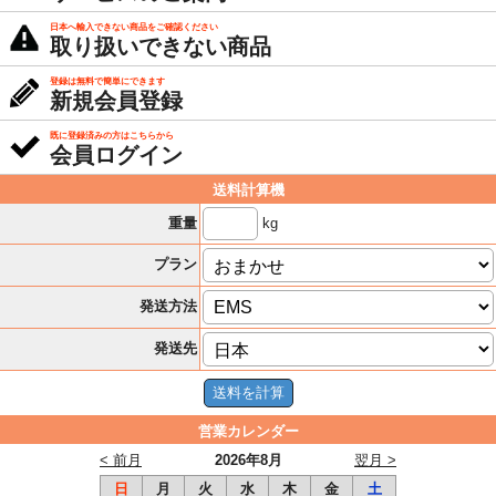
日本へ輸入できない商品をご確認ください
取り扱いできない商品
登録は無料で簡単にできます
新規会員登録
既に登録済みの方はこちらから
会員ログイン
送料計算機
kg
重量
プラン
発送方法
発送先
営業カレンダー
< 前月
2026年8月
翌月 >
日
月
火
水
木
金
土