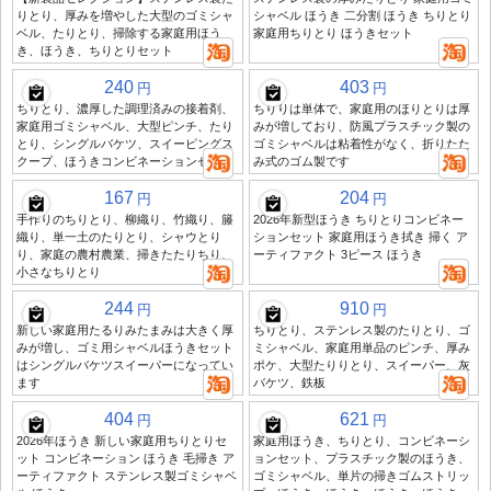
りとり、厚みを増やした大型のゴミシャ
シャベル ほうき 二分割 ほうき ちりとり
ベル、たりとり、掃除する家庭用ほう
家庭用ちりとり ほうきセット
き、ほうき、ちりとりセット
240
403
円
円
ちりとり、濃厚した調理済みの接着剤、
ちりりは単体で、家庭用のほりとりは厚
家庭用ゴミシャベル、大型ピンチ、たり
みが増しており、防風プラスチック製の
とり、シングルバケツ、スイーピングス
ゴミシャベルは粘着性がなく、折りたた
クープ、ほうきコンビネーションセット
み式のゴム製です
167
204
円
円
手作りのちりとり、柳織り、竹織り、籐
2026年新型ほうき ちりとりコンビネー
織り、単一土のたりとり、シャウとり
ションセット 家庭用ほうき拭き 掃く ア
り、家庭の農村農業、掃きたたりちり、
ーティファクト 3ピース ほうき
小さなちりとり
244
910
円
円
新しい家庭用たるりみたまみは大きく厚
ちりとり、ステンレス製のたりとり、ゴ
みが増し、ゴミ用シャベルほうきセット
ミシャベル、家庭用単品のピンチ、厚み
はシングルバケツスイーパーになってい
ポケ、大型たりりとり、スイーパー、灰
ます
バケツ、鉄板
404
621
円
円
2026年ほうき 新しい家庭用ちりとりセ
家庭用ほうき、ちりとり、コンビネーシ
ット コンビネーション ほうき 毛掃き ア
ョンセット、プラスチック製のほうき、
ーティファクト ステンレス製ゴミシャベ
ゴミシャベル、単片の掃きゴムストリッ