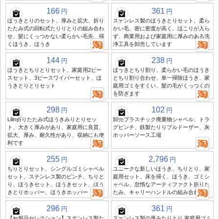
166
361
円
円
ほうきとりのセット、厚みと拡大、折り
ステンレス製のほうきとりセット、柔ら
たたみ式の回転式たりりとりの組み合わ
かい毛、密に密度が高く、ほこりが入ら
せ、髪にくっつかない柔らかい毛先、掃
ず、商業用および家庭用に厚みのある洗
くほうき、ほうき
浄工具を卸売しています
144
238
円
円
ほうきとちりとりセット、家庭用2ピー
ほうきとちり割り、柔らかい毛のほうき
スセット、3ピースワイパーセット、ほ
とちり割り合わせ、単一掃除ほうき、家
うきとりとりセット
庭用ゴミをすくい、髪の毛がくっつくの
を防ぎます
298
102
円
円
Lilin折りたたみ式ほうきみりとりセッ
卸売プラスチック廃棄物シャベル、トラ
ト、大きく厚みがあり、家庭用に良質、
グピンチ、鉄製たりりブルドーザー、灰
拡大、厚み、耐久性があり、収納にも便
ホッパーソース工場
利です
255
2,796
円
円
ちりとりセット、シングルゴミシャベル
ユニークな新しいほうき、ちりとり、家
セット、ステンレス製のピンチ、ちりと
庭用セット、床を掃く、ほうき、ゴミシ
り、ほうきセット、ほうきセット、ほう
ャベル、怠惰なアーティファクト折りた
きとりホッパー、ほうきホッパー
たみ、キャリーハンドルの組み合わせ
296
361
円
円
【新製品セレクション】ステンレス製た
ステンレス製の厚みたりとり 家庭用ゴミ